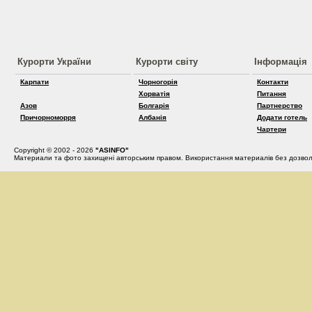
Курорти України
Курорти світу
Інформація
Карпати
Чорногорія
Контакти
Хорватія
Питання
Азов
Болгарія
Партнерство
Причорноморря
Албанія
Додати готель
Чартери
Copyright © 2002 - 2026
"ASINFO"
Материали та фото захищені авторським правом. Використання материалів без дозвол