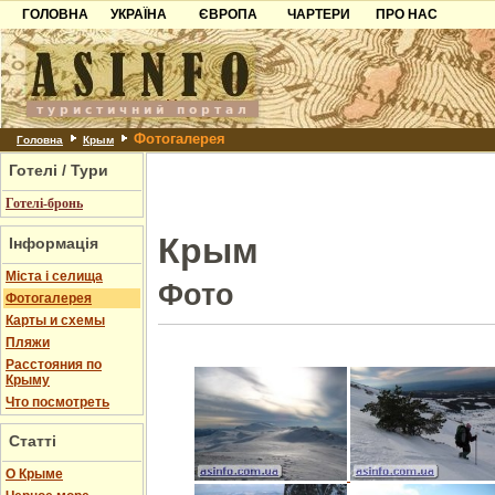
ГОЛОВНА
УКРАЇНА
ЄВРОПА
ЧАРТЕРИ
ПРО НАС
Карпати
Чорногорія
Контакти
Азов
Хорватія
Партнерам
Причорноморря
Болгарія
Додати готель
Фотогалерея
Шацьк
Албанія
Питання
Головна
Крым
Готелі / Тури
Пошук готелів
Готелі-бронь
Крым
Інформація
Міста і селища
Фото
Фотогалерея
Карты и схемы
Пляжи
Расстояния по
Крыму
Что посмотреть
Статті
О Крыме