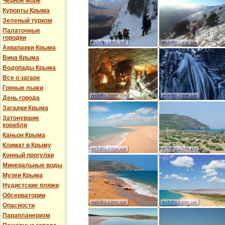
Черное море
Курорты Крыма
Зеленый туризм
Палаточные
городки
Аквапарки Крыма
Вина Крыма
Водопады Крыма
Все о загаре
Горные лыжи
День города
Загадки Крыма
Затонувшие
корабли
Каньон Крыма
Климат в Крыму
Конный прогулки
Минеральные воды
Музеи Крыма
Нудистские пляжи
Обсерватории
Опасности
Парапланеризм