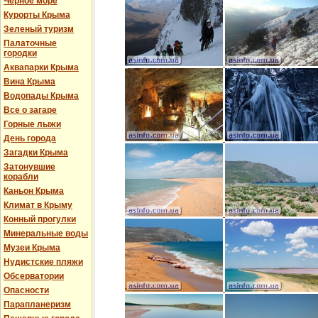
Черное море
Курорты Крыма
Зеленый туризм
Палаточные
городки
Аквапарки Крыма
Вина Крыма
Водопады Крыма
Все о загаре
Горные лыжи
День города
Загадки Крыма
Затонувшие
корабли
Каньон Крыма
Климат в Крыму
Конный прогулки
Минеральные воды
Музеи Крыма
Нудистские пляжи
Обсерватории
Опасности
Парапланеризм