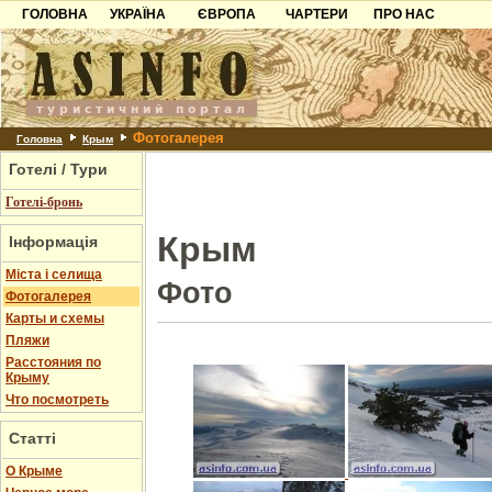
ГОЛОВНА
УКРАЇНА
ЄВРОПА
ЧАРТЕРИ
ПРО НАС
Карпати
Чорногорія
Контакти
Азов
Хорватія
Партнерам
Причорноморря
Болгарія
Додати готель
Фотогалерея
Шацьк
Албанія
Питання
Головна
Крым
Готелі / Тури
Пошук готелів
Готелі-бронь
Крым
Інформація
Міста і селища
Фото
Фотогалерея
Карты и схемы
Пляжи
Расстояния по
Крыму
Что посмотреть
Статті
О Крыме