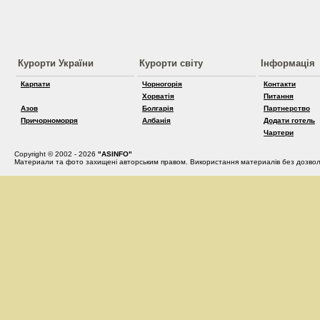
Курорти України
Курорти світу
Інформація
Карпати
Чорногорія
Контакти
Хорватія
Питання
Азов
Болгарія
Партнерство
Причорноморря
Албанія
Додати готель
Чартери
Copyright © 2002 - 2026
"ASINFO"
Материали та фото захищені авторським правом. Використання материалів без дозвол