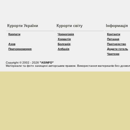
Курорти України
Курорти світу
Інформація
Карпати
Чорногорія
Контакти
Хорватія
Питання
Азов
Болгарія
Партнерство
Причорноморря
Албанія
Додати готель
Чартери
Copyright © 2002 - 2026
"ASINFO"
Материали та фото захищені авторським правом. Використання материалів без дозвол