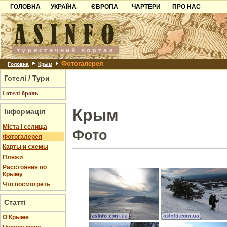
ГОЛОВНА
УКРАЇНА
ЄВРОПА
ЧАРТЕРИ
ПРО НАС
Карпати
Чорногорія
Контакти
Азов
Хорватія
Партнерам
Причорноморря
Болгарія
Додати готель
Фотогалерея
Шацьк
Албанія
Питання
Головна
Крым
Готелі / Тури
Пошук готелів
Готелі-бронь
Крым
Інформація
Міста і селища
Фото
Фотогалерея
Карты и схемы
Пляжи
Расстояния по
Крыму
Что посмотреть
Статті
О Крыме