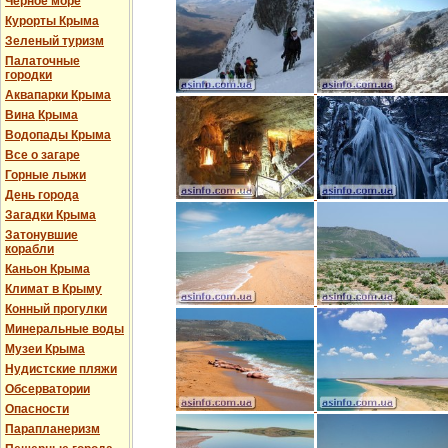
Черное море
Курорты Крыма
Зеленый туризм
Палаточные
городки
Аквапарки Крыма
Вина Крыма
Водопады Крыма
Все о загаре
Горные лыжи
День города
Загадки Крыма
Затонувшие
корабли
Каньон Крыма
Климат в Крыму
Конный прогулки
Минеральные воды
Музеи Крыма
Нудистские пляжи
Обсерватории
Опасности
Парапланеризм