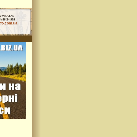
) 298-54-96
86-34-999
nfo.com.ua