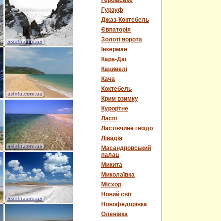
Героївське
Гурзуф
Джаз-Коктебель
Євпаторія
Золоті ворота
Інкерман
Кара-Даг
Кацивелі
Кача
Коктебель
Крим взимку
Курортне
Ласпі
Ластівчине гніздо
Лівадія
Масандровський
палац
Микита
Миколаївка
Місхор
Новий світ
Новофедорівка
Оленівка