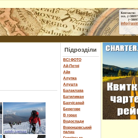
Контакти:
тел. (+38097
(+38095) 
info@asi
Підрозділи
ВСІ ФОТО
Ай-Петрі
Айя
Алупка
Алушта
Балаклава
Батилиман
Бахчісарай
Берегове
В горах
Водоспади
Воронцовський
палац