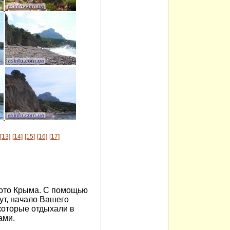
[13]
[14]
[15]
[16]
[17]
ото Крыма. С помощью
т, начало Вашего
которые отдыхали в
ами.