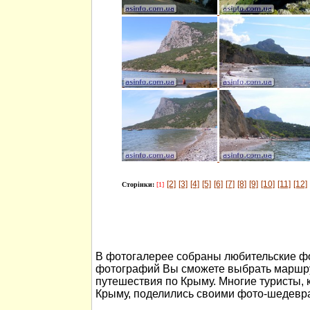
[2]
[3]
[4]
[5]
[6]
[7]
[8]
[9]
[10]
[11]
[12]
Сторінки:
[1]
В фотогалерее собраны любительские ф
фотографий Вы сможете выбрать маршру
путешествия по Крыму. Многие туристы, 
Крыму, поделились своими фото-шедевр