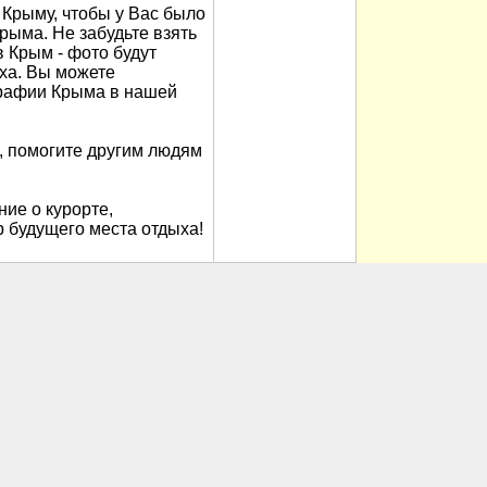
Крыму, чтобы у Вас было
рыма. Не забудьте взять
в Крым - фото будут
ха. Вы можете
рафии Крыма в нашей
, помогите другим людям
ие о курорте,
 будущего места отдыха!