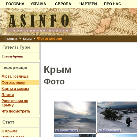
ГОЛОВНА
УКРАЇНА
ЄВРОПА
ЧАРТЕРИ
ПРО НАС
Карпати
Чорногорія
Контакти
Азов
Хорватія
Партнерам
Причорноморря
Болгарія
Додати готель
Фотогалерея
Шацьк
Албанія
Питання
Головна
Крым
Готелі / Тури
Пошук готелів
Готелі-бронь
Крым
Інформація
Міста і селища
Фото
Фотогалерея
Карты и схемы
Пляжи
Расстояния по
Крыму
Что посмотреть
Статті
О Крыме