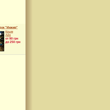
док "Инжир"
Крым
Айя
от 90 грн
до 250 грн