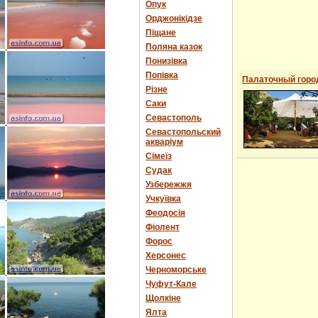
Опук
Орджонікідзе
Піщане
Поляна казок
Понизівка
Попівка
Палаточный горо
Різне
Саки
Севастополь
Севастопольский
акваріум
Сімеїз
Судак
Узбережжя
Учкуївка
Феодосія
Фіолент
Форос
Херсонес
Черноморське
Чуфут-Кале
Щолкіне
Ялта