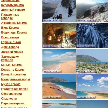
Черное море
Курорты Крыма
Зеленый туризм
Палаточные
городки
Аквапарки Крыма
Вина Крыма
Водопады Крыма
Все о загаре
Горные лыжи
День города
Загадки Крыма
Затонувшие
корабли
Каньон Крыма
Климат в Крыму
Конный прогулки
Минеральные воды
Музеи Крыма
Нудистские пляжи
Обсерватории
Опасности
Парапланеризм