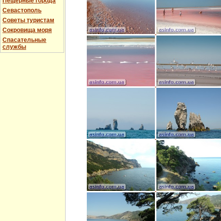
Пещерные города
Севастополь
Советы туристам
Сокровища моря
Спасательные
службы