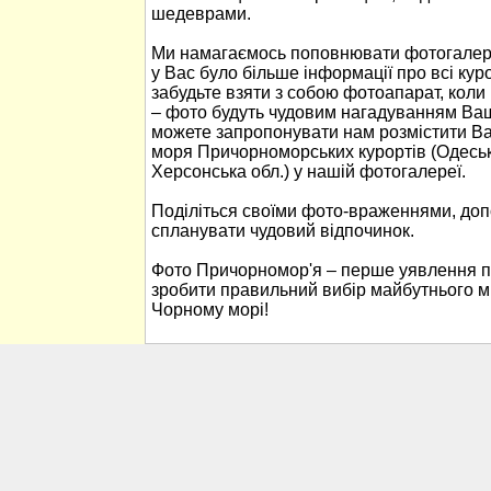
шедеврами.
Ми намагаємось поповнювати фотогалер
у Вас було більше інформації про всі ку
забудьте взяти з собою фотоапарат, кол
– фото будуть чудовим нагадуванням Ваш
можете запропонувати нам розмістити В
моря Причорноморських курортів (Одеськ
Херсонська обл.) у нашій фотогалереї.
Поділіться своїми фото-враженнями, до
спланувати чудовий відпочинок.
Фото Причорномор'я – перше уявлення п
зробити правильний вибір майбутнього м
Чорному морі!