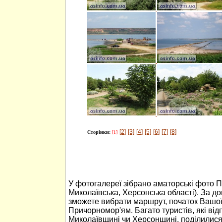
[2]
[3]
[4]
[5]
[6]
[7]
[8]
Сторінки:
[1]
У фотогалереї зібрано аматорські фото 
Миколаївська, Херсонська області). За 
зможете вибрати маршрут, початок Вашо
Причорномор'ям. Багато туристів, які ві
Миколаївщині чи Херсонщині, поділилися