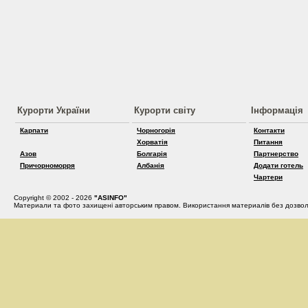
Курорти України
Курорти світу
Інформація
Карпати
Чорногорія
Контакти
Хорватія
Питання
Азов
Болгарія
Партнерство
Причорноморря
Албанія
Додати готель
Чартери
Copyright © 2002 - 2026
"ASINFO"
Материали та фото захищені авторським правом. Використання материалів без дозвол