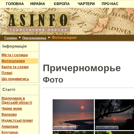
ГОЛОВНА
УКРАЇНА
ЄВРОПА
ЧАРТЕРИ
ПРО НАС
Карпати
Чорногорія
Контакти
Азов
Хорватія
Партнерам
Причорноморря
Болгарія
Додати готель
Фотогалерея
Шацьк
Албанія
Питання
Головна
Причерноморье
Інформація
Пошук готелів
Міста і селища
Фотогалерея
Причерноморье
Карти та схеми
Пляжі
Фото
Що подивитись
Статті
Відпочинок в
Одеській області
Чорне море
Вилково
Нудистські пляжі
Аквапарк
Білгород-