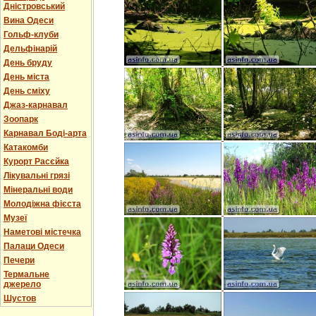
Дністровський
Вина Одеси
Гольф-клуби
Дельфінарій
День бруду
День міста
День сміху
Джаз-карнавал
Зоопарк
Карнавал Боді-арта
Катакомби
Курорт Расєйка
Лікувальні грязі
Мінеральні води
Молодіжна фієста
Музеї
Наметові містечка
Палаци Одеси
Печери
Термальне
джерело
Шустов