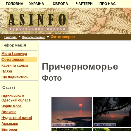
ГОЛОВНА
УКРАЇНА
ЄВРОПА
ЧАРТЕРИ
ПРО НАС
Карпати
Чорногорія
Контакти
Азов
Хорватія
Партнерам
Причорноморря
Болгарія
Додати готель
Фотогалерея
Шацьк
Албанія
Питання
Головна
Причерноморье
Інформація
Пошук готелів
Міста і селища
Фотогалерея
Причерноморье
Карти та схеми
Пляжі
Фото
Що подивитись
Статті
Відпочинок в
Одеській області
Чорне море
Вилково
Нудистські пляжі
Аквапарк
Білгород-