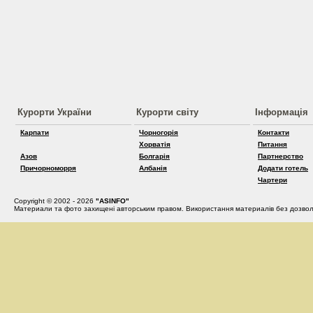
Курорти України
Курорти світу
Інформація
Карпати
Чорногорія
Контакти
Хорватія
Питання
Азов
Болгарія
Партнерство
Причорноморря
Албанія
Додати готель
Чартери
Copyright © 2002 - 2026
"ASINFO"
Материали та фото захищені авторським правом. Використання материалів без дозвол