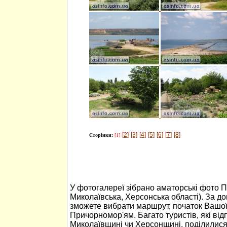
[2]
[3]
[4]
[5]
[6]
[7]
[8]
Сторінки:
[1]
У фотогалереї зібрано аматорські фото 
Миколаївська, Херсонська області). За 
зможете вибрати маршрут, початок Вашо
Причорномор'ям. Багато туристів, які ві
Миколаївщині чи Херсонщині, поділилися