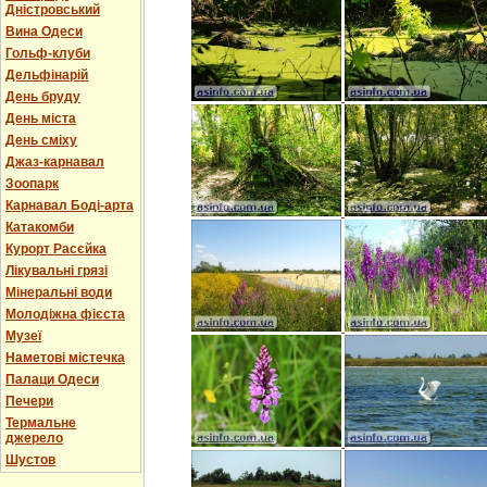
Дністровський
Вина Одеси
Гольф-клуби
Дельфінарій
День бруду
День міста
День сміху
Джаз-карнавал
Зоопарк
Карнавал Боді-арта
Катакомби
Курорт Расєйка
Лікувальні грязі
Мінеральні води
Молодіжна фієста
Музеї
Наметові містечка
Палаци Одеси
Печери
Термальне
джерело
Шустов