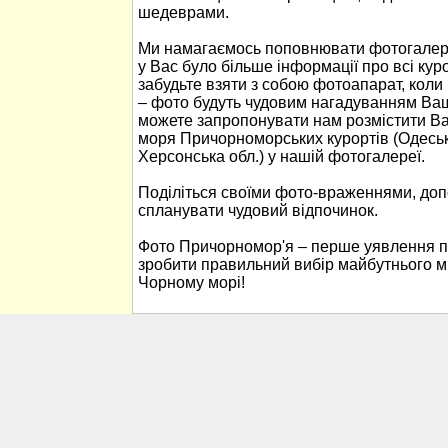
шедеврами.
Ми намагаємось поповнювати фотогалер
у Вас було більше інформації про всі ку
забудьте взяти з собою фотоапарат, кол
– фото будуть чудовим нагадуванням Ваш
можете запропонувати нам розмістити В
моря Причорноморських курортів (Одеськ
Херсонська обл.) у нашій фотогалереї.
Поділіться своїми фото-враженнями, до
спланувати чудовий відпочинок.
Фото Причорномор'я – перше уявлення п
зробити правильний вибір майбутнього м
Чорному морі!