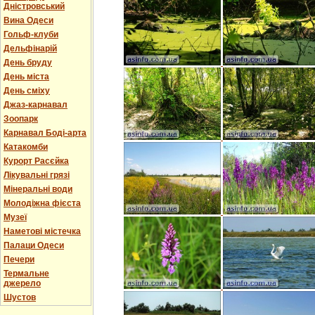
Дністровський
Вина Одеси
Гольф-клуби
Дельфінарій
День бруду
День міста
День сміху
Джаз-карнавал
Зоопарк
Карнавал Боді-арта
Катакомби
Курорт Расєйка
Лікувальні грязі
Мінеральні води
Молодіжна фієста
Музеї
Наметові містечка
Палаци Одеси
Печери
Термальне
джерело
Шустов