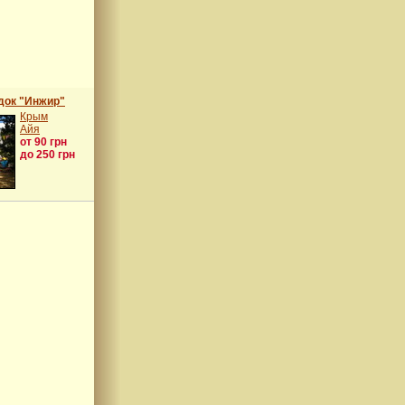
док "Инжир"
Крым
Айя
от 90 грн
до 250 грн