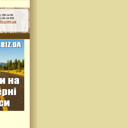
) 298-54-96
86-34-999
nfo.com.ua