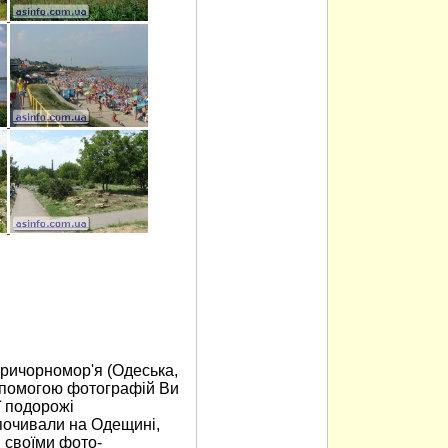
Причорномор'я (Одеська,
допомогою фотографій Ви
ї подорожі
дпочивали на Одещині,
 своїми фото-