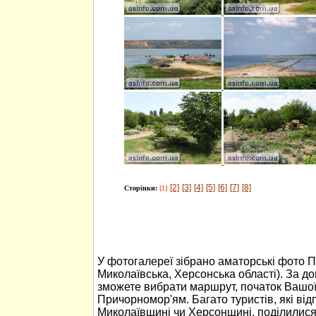
[2]
[3]
[4]
[5]
[6]
[7]
[8]
Сторінки:
[1]
У фотогалереї зібрано аматорські фото 
Миколаївська, Херсонська області). За 
зможете вибрати маршрут, початок Вашо
Причорномор'ям. Багато туристів, які ві
Миколаївщині чи Херсонщині, поділилися