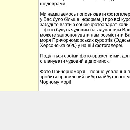
шедеврами.
Ми намагаємось поповнювати фотогалер
у Вас було більше інформації про всі ку
забудьте взяти з собою фотоапарат, кол
– фото будуть чудовим нагадуванням Ваш
можете запропонувати нам розмістити В
моря Причорноморських курортів (Одеськ
Херсонська обл.) у нашій фотогалереї.
Поділіться своїми фото-враженнями, до
спланувати чудовий відпочинок.
Фото Причорномор'я – перше уявлення п
зробити правильний вибір майбутнього м
Чорному морі!