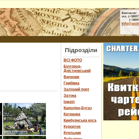
Контакти:
тел. (+38097
(+38095) 
info@asi
Підрозділи
ВСІ ФОТО
Білгород-
Дністровський
Вилкове
Грибівка
Залізний порт
Затока
Ізмаїл
Кароліно-Бугаз
Катранка
Кинбурнська коса
Курортне
Куяльник