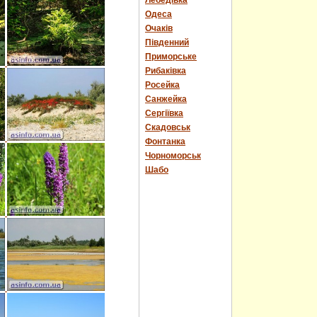
Лебедівка
Одеса
Очаків
Південний
Приморське
Рибаківка
Росейка
Санжейка
Сергіївка
Скадовськ
Фонтанка
Чорноморськ
Шабо