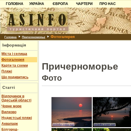
ГОЛОВНА
УКРАЇНА
ЄВРОПА
ЧАРТЕРИ
ПРО НАС
Карпати
Чорногорія
Контакти
Азов
Хорватія
Партнерам
Причорноморря
Болгарія
Додати готель
Фотогалерея
Шацьк
Албанія
Питання
Головна
Причерноморье
Інформація
Пошук готелів
Міста і селища
Фотогалерея
Причерноморье
Карти та схеми
Пляжі
Фото
Що подивитись
Статті
Відпочинок в
Одеській області
Чорне море
Вилково
Нудистські пляжі
Аквапарк
Білгород-