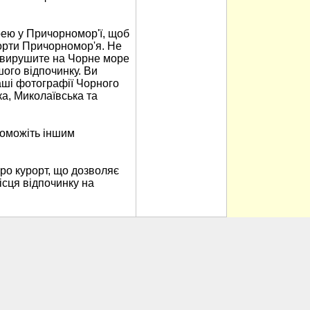
ею у Причорномор'ї, щоб
рорти Причорномор'я. Не
и вирушите на Чорне море
ого відпочинку. Ви
аші фотографії Чорного
а, Миколаївська та
поможіть іншим
ро курорт, що дозволяє
ісця відпочинку на