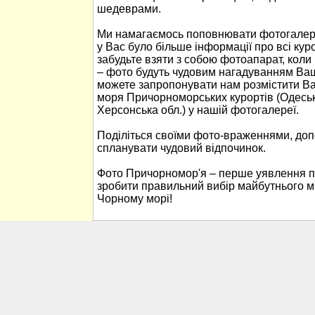
шедеврами.
Ми намагаємось поповнювати фотогалер
у Вас було більше інформації про всі ку
забудьте взяти з собою фотоапарат, кол
– фото будуть чудовим нагадуванням Ваш
можете запропонувати нам розмістити В
моря Причорноморських курортів (Одеськ
Херсонська обл.) у нашій фотогалереї.
Поділіться своїми фото-враженнями, до
спланувати чудовий відпочинок.
Фото Причорномор'я – перше уявлення п
зробити правильний вибір майбутнього м
Чорному морі!