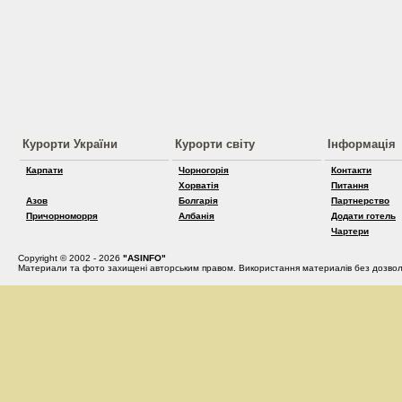
Курорти України
Курорти світу
Інформація
Карпати
Чорногорія
Контакти
Хорватія
Питання
Азов
Болгарія
Партнерство
Причорноморря
Албанія
Додати готель
Чартери
Copyright © 2002 - 2026
"ASINFO"
Материали та фото захищені авторським правом. Використання материалів без дозвол