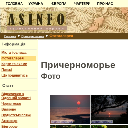
ГОЛОВНА
УКРАЇНА
ЄВРОПА
ЧАРТЕРИ
ПРО НАС
Карпати
Чорногорія
Контакти
Азов
Хорватія
Партнерам
Причорноморря
Болгарія
Додати готель
Фотогалерея
Шацьк
Албанія
Питання
Головна
Причерноморье
Інформація
Пошук готелів
Міста і селища
Фотогалерея
Причерноморье
Карти та схеми
Пляжі
Фото
Що подивитись
Статті
Відпочинок в
Одеській області
Чорне море
Вилково
Нудистські пляжі
Аквапарк
Білгород-