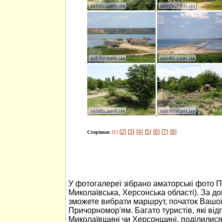
[2]
[3]
[4]
[5]
[6]
[7]
[8]
Сторінки:
[1]
У фотогалереї зібрано аматорські фото 
Миколаївська, Херсонська області). За 
зможете вибрати маршрут, початок Вашо
Причорномор'ям. Багато туристів, які ві
Миколаївщині чи Херсонщині, поділилися