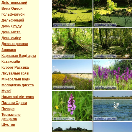
Дністровський
Вина Одеси
Гольф-клуби
Дельфінарій
День бруду
День міста
День сміху
Джаз-карнавал
Зоопарк
Карнавал Боді-арта
Катакомби
Курорт Расєйка
Лікувальні грязі
Мінеральні води
Молодіжна фієста
Музеї
Наметові містечка
Палаци Одеси
Печери
Термальне
джерело
Шустов