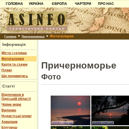
ГОЛОВНА
УКРАЇНА
ЄВРОПА
ЧАРТЕРИ
ПРО НАС
Карпати
Чорногорія
Контакти
Азов
Хорватія
Партнерам
Причорноморря
Болгарія
Додати готель
Фотогалерея
Шацьк
Албанія
Питання
Головна
Причерноморье
Інформація
Пошук готелів
Міста і селища
Фотогалерея
Причерноморье
Карти та схеми
Пляжі
Фото
Що подивитись
Статті
Відпочинок в
Одеській області
Чорне море
Вилково
Нудистські пляжі
Аквапарк
Білгород-