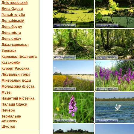
Дністровський
Вина Одеси
Гольф-клуби
Дельфінарій
День бруду
День міста
День сміху
Джаз-карнавал
Зоопарк
Карнавал Боді-арта
Катакомби
Курорт Расєйка
Лікувальні грязі
Мінеральні води
Молодіжна фієста
Музеї
Наметові містечка
Палаци Одеси
Печери
Термальне
джерело
Шустов