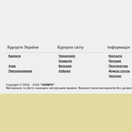
Курорти України
Курорти світу
Інформація
Карпати
Чорногорія
Контакти
Хорватія
Питання
Азов
Болгарія
Партнерство
Причорноморря
Албанія
Додати готель
Чартери
Copyright © 2002 - 2026
"ASINFO"
Материали та фото захищені авторським правом. Використання материалів без дозвол