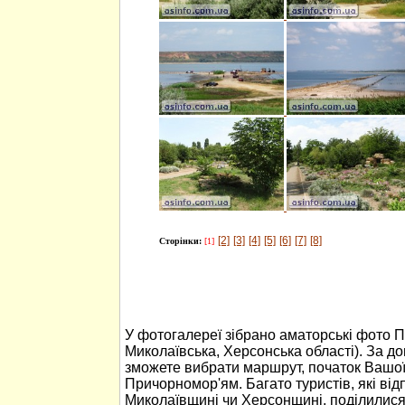
[2]
[3]
[4]
[5]
[6]
[7]
[8]
Сторінки:
[1]
У фотогалереї зібрано аматорські фото 
Миколаївська, Херсонська області). За 
зможете вибрати маршрут, початок Вашо
Причорномор'ям. Багато туристів, які ві
Миколаївщині чи Херсонщині, поділилися