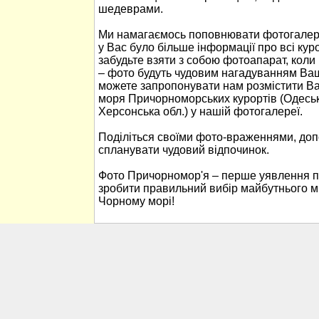
шедеврами.
Ми намагаємось поповнювати фотогалер
у Вас було більше інформації про всі ку
забудьте взяти з собою фотоапарат, кол
– фото будуть чудовим нагадуванням Ваш
можете запропонувати нам розмістити В
моря Причорноморських курортів (Одеськ
Херсонська обл.) у нашій фотогалереї.
Поділіться своїми фото-враженнями, до
спланувати чудовий відпочинок.
Фото Причорномор'я – перше уявлення п
зробити правильний вибір майбутнього м
Чорному морі!