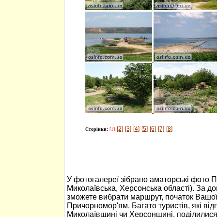
[2]
[3]
[4]
[5]
[6]
[7]
[8]
Сторінки:
[1]
У фотогалереї зібрано аматорські фото 
Миколаївська, Херсонська області). За 
зможете вибрати маршрут, початок Вашо
Причорномор'ям. Багато туристів, які ві
Миколаївщині чи Херсонщині, поділилися