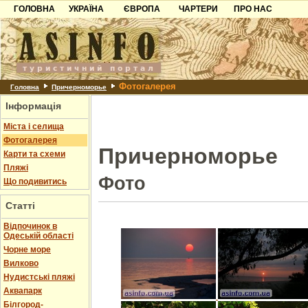
ГОЛОВНА
УКРАЇНА
ЄВРОПА
ЧАРТЕРИ
ПРО НАС
Карпати
Чорногорія
Контакти
Азов
Хорватія
Партнерам
Причорноморря
Болгарія
Додати готель
Фотогалерея
Шацьк
Албанія
Питання
Головна
Причерноморье
Інформація
Пошук готелів
Міста і селища
Фотогалерея
Причерноморье
Карти та схеми
Пляжі
Фото
Що подивитись
Статті
Відпочинок в
Одеській області
Чорне море
Вилково
Нудистські пляжі
Аквапарк
Білгород-