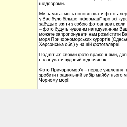
шедеврами.
Ми намагаємось поповнювати фотогалер
у Вас було більше інформації про всі ку
забудьте взяти з собою фотоапарат, кол
– фото будуть чудовим нагадуванням Ваш
можете запропонувати нам розмістити В
моря Причорноморських курортів (Одеськ
Херсонська обл.) у нашій фотогалереї.
Поділіться своїми фото-враженнями, до
спланувати чудовий відпочинок.
Фото Причорномор'я – перше уявлення п
зробити правильний вибір майбутнього м
Чорному морі!