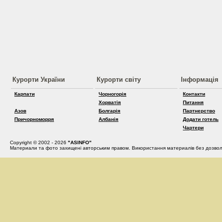
Курорти України
Курорти світу
Інформація
Карпати
Чорногорія
Контакти
Хорватія
Питання
Азов
Болгарія
Партнерство
Причорноморря
Албанія
Додати готель
Чартери
Copyright © 2002 - 2026
"ASINFO"
Материали та фото захищені авторським правом. Використання материалів без дозвол