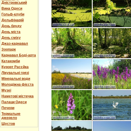
Дністровський
Вина Одеси
Гольф-клуби
Дельфінарій
День бруду
День міста
День сміху
Джаз-карнавал
Зоопарк
Карнавал Боді-арта
Катакомби
Курорт Расєйка
Лікувальні грязі
Мінеральні води
Молодіжна фієста
Музеї
Наметові містечка
Палаци Одеси
Печери
Термальне
джерело
Шустов