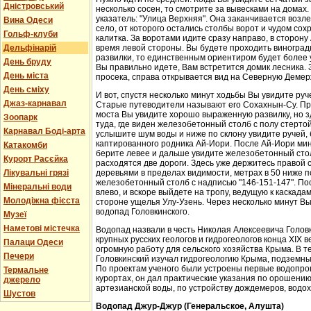
Дністровський
несколько сосен, то смотрите за вывесками на домах.
указатель: "Улица Верхняя". Она заканчивается возл
Вина Одеси
село, от которого остались столбы ворот и чудом со
Гольф-клуби
калитка. За воротами идите сразу направо, в сторон
Дельфінарій
время левой стороны. Вы будете проходить виноградн
развилки, то единственным ориентиром будет более у
День бруду
Вы правильно идете, Вам встретится домик лесника. 
День міста
просека, справа открывается вид на Северную Демер
День сміху
И вот, спустя несколько минут ходьбы Вы увидите руч
Джаз-карнавал
Старые путеводители называют его Сохахнын-Су. Пр
моста Вы увидите хорошо выраженную развилку, но з
Зоопарк
туда, где виден железобетонный столб с полу стерто
Карнавал Боді-арта
услышите шум воды и ниже по склону увидите ручей,
каптированного родника Ай-Иори. После Ай-Иори мину
Катакомби
берите левее и дальше увидите железобетонный столб
Курорт Расєйка
расходятся две дороги. Здесь уже держитесь правой 
Лікувальні грязі
деревьями в пределах видимости, метрах в 50 ниже п
железобетонный столб с надписью "146-151-147". По
Мінеральні води
влево, и вскоре выйдете на тропу, ведущую к каскада
Молодіжна фієста
стороне ущелья Улу-Узень. Через несколько минут Вы
водопад Головкинского.
Музеї
Наметові містечка
Водопад назвали в честь Николая Алексеевича Головки
крупных русских геологов и гидрогеологов конца XIX 
Палаци Одеси
огромную работу для сельского хозяйства Крыма. В 
Печери
Головкинский изучал гидрогеологию Крыма, подземн
По проектам ученого были устроены первые водопров
Термальне
курортах, он дал практические указания по орошени
джерело
артезианской воды, по устройству дождемеров, водо
Шустов
Водопад Джур-Джур (Генеральское, Алушта)