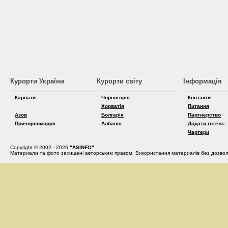
Курорти України
Курорти світу
Інформація
Карпати
Чорногорія
Контакти
Хорватія
Питання
Азов
Болгарія
Партнерство
Причорноморря
Албанія
Додати готель
Чартери
Copyright © 2002 - 2026
"ASINFO"
Материали та фото захищені авторським правом. Використання материалів без дозвол