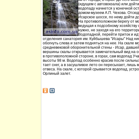
(идущем с автовокзала) или дойт
водопаду начнется у конечной ос
домом-музеем А.П. Чехова. Отсюд
Исарское шоссе, по нему дойти д
На противоположном берегу от мо
ведущая к подсобному хозяйству
нужно, не заходя на его территори
Водопадной, перейти приток и идт
отделения санатория им. Куйбышева "Исары" Над ни
обогнуть слева и затем подняться на нее. На скале м
средневековой оборонительной стены - Исар, давшей
вершины скалы открывается замечательный вид на ок
в противоположной стороне, в горах, сам водопад Уча
высоты 98 м. Водопад особенно красив после сильных 
тает снег, а в засушливое лето он пересыхает, лишь 
отвеса. На скале, с которой срывается водопад, устр
Орлиный залет.