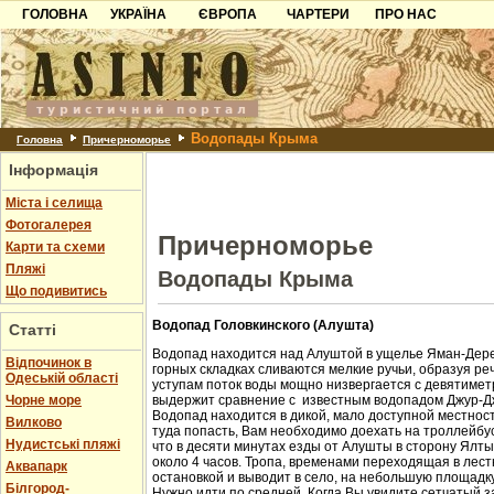
ГОЛОВНА
УКРАЇНА
ЄВРОПА
ЧАРТЕРИ
ПРО НАС
Карпати
Чорногорія
Контакти
Азов
Хорватія
Партнерам
Причорноморря
Болгарія
Додати готель
Водопады Крыма
Шацьк
Албанія
Питання
Головна
Причерноморье
Інформація
Пошук готелів
Міста і селища
Фотогалерея
Причерноморье
Карти та схеми
Пляжі
Водопады Крыма
Що подивитись
Водопад Головкинского (Алушта)
Статті
Водопад находится над Алуштой в ущелье Яман-Дере
Відпочинок в
горных складках сливаются мелкие ручьи, образуя ре
Одеській області
уступам поток воды мощно низвергается с девятиметр
Чорне море
выдержит сравнение с известным водопадом Джур-Д
Водопад находится в дикой, мало доступной местност
Вилково
туда попасть, Вам необходимо доехать на троллейбус
Нудистські пляжі
что в десяти минутах езды от Алушты в сторону Ялт
около 4 часов. Тропа, временами переходящая в лест
Аквапарк
остановкой и выводит в село, на небольшую площадк
Білгород-
Нужно идти по средней. Когда Вы увидите сетчатый з