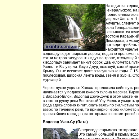
Находится водопа
Генеральского, на 
пропиленном ею в
ущелье Хапхал. Чт
Алушты, следует 
села Генеральског
возвышаются вели
востоке Караби-Яй
Демерджи, а между
выглядит гребень 
находится ущелье 
водопаду ведет широкая дорога, недавно проложенн
сотни метров экскурсанты идут по тропе, отходящей о
к водопаду занимает минут сорок. Два километра пут
Узень - и Вы у цели. Джур-Джур, пожалуй, самый кра
Крыму. Он не иссякает даже в засушливые годы. С 15
поблескивая, широкая лента воды, звеня и журча. Отс
журчащий.
Через глухое ущелье Хапхал проложила себе путь ре
начинается у подножия южного склона массива Тырк
с Вараби-Яйлой. Водопад Джур-Джур в этом месте н
вверх по руслу реки Восточный Улу-Узень и увидеть ц
Вода здесь словно кипит, скатываясь по скалистым п
вверх по течению реки, то примерно через километр 
красивейших каскадов, за которыми со стометровой в
Водопад Учан-Су (Ялта)
В переводе с крымско-татарского 
Это самый большой в Крыму водо
км от города, в горах. До него м