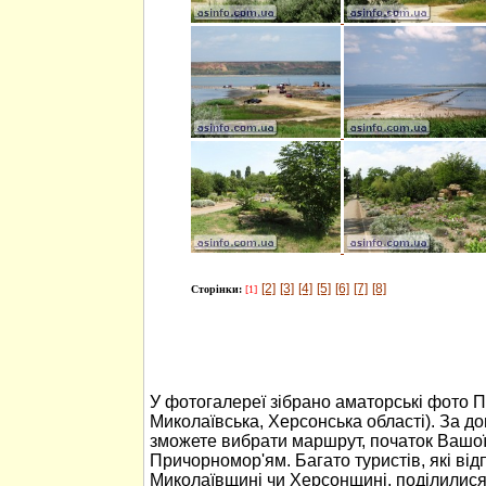
[2]
[3]
[4]
[5]
[6]
[7]
[8]
Сторінки:
[1]
У фотогалереї зібрано аматорські фото 
Миколаївська, Херсонська області). За 
зможете вибрати маршрут, початок Вашо
Причорномор'ям. Багато туристів, які ві
Миколаївщині чи Херсонщині, поділилися