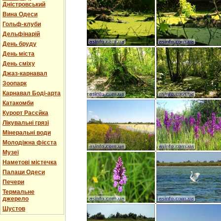
Дністровський
Вина Одеси
Гольф-клуби
Дельфінарій
День бруду
День міста
День сміху
Джаз-карнавал
Зоопарк
Карнавал Боді-арта
Катакомби
Курорт Расєйка
Лікувальні грязі
Мінеральні води
Молодіжна фієста
Музеї
Наметові містечка
Палаци Одеси
Печери
Термальне
джерело
Шустов