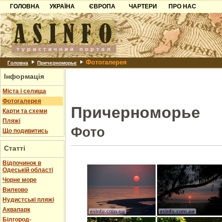
ГОЛОВНА
УКРАЇНА
ЄВРОПА
ЧАРТЕРИ
ПРО НАС
Карпати
Чорногорія
Контакти
Азов
Хорватія
Партнерам
Причорноморря
Болгарія
Додати готель
Фотогалерея
Шацьк
Албанія
Питання
Головна
Причерноморье
Інформація
Пошук готелів
Міста і селища
Фотогалерея
Причерноморье
Карти та схеми
Пляжі
Фото
Що подивитись
Статті
Відпочинок в
Одеській області
Чорне море
Вилково
Нудистські пляжі
Аквапарк
Білгород-