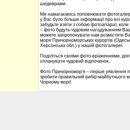
шедеврами.
Ми намагаємось поповнювати фотогалер
у Вас було більше інформації про всі ку
забудьте взяти з собою фотоапарат, кол
– фото будуть чудовим нагадуванням Ваш
можете запропонувати нам розмістити В
моря Причорноморських курортів (Одеськ
Херсонська обл.) у нашій фотогалереї.
Поділіться своїми фото-враженнями, до
спланувати чудовий відпочинок.
Фото Причорномор'я – перше уявлення п
зробити правильний вибір майбутнього м
Чорному морі!