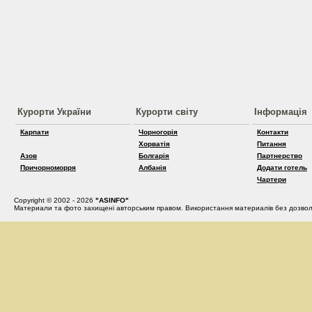
Курорти України
Курорти світу
Інформація
Карпати
Чорногорія
Контакти
Хорватія
Питання
Азов
Болгарія
Партнерство
Причорноморря
Албанія
Додати готель
Чартери
Copyright © 2002 - 2026
"ASINFO"
Материали та фото захищені авторським правом. Використання материалів без дозвол