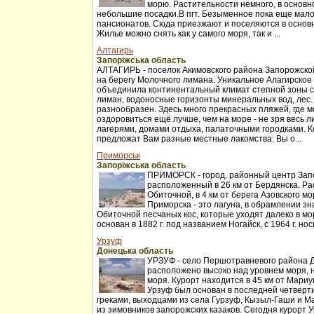
морю. Растительности немного, в основн
небольшие посадки.В пгт. Безыменное пока еще мало
пансионатов. Сюда приезжают и поселяются в основн
Жилье можно снять как у самого моря, так и ...
Алтагирь
Запоріжська область
АЛТАГИРЬ - поселок Акимовского района Запорожск
на берегу Молочного лимана. Уникальное Алагирское
объединила континентальный климат степной зоны с
лиман, водоносные горизонты минеральных вод, лес.
разнообразен. Здесь много прекрасных пляжей, где мо
оздоровиться ещё лучше, чем на море - не зря весь 
лагерями, домами отдыха, палаточными городками. 
предложат Вам разные местные лакомства: Вы о...
Приморськ
Запоріжська область
ПРИМОРСК - город, районный центр Зап
расположенный в 26 км от Бердянска. Ра
Обиточной, в 4 км от берега Азовского м
Приморска - это лагуна, в обрамлении з
Обиточной песчаных кос, которые уходят далеко в мо
основан в 1882 г. под названием Ногайск, с 1964 г. нос
Урзуф
Донецька область
УРЗУФ - село Першотравневого района Д
расположено высоко над уровнем моря, н
моря. Курорт находится в 45 км от Мариу
Урзуф был основан в последней четверти 
греками, выходцами из села Гурзуф, Кызыл-Гаши и 
из зимовников запорожских казаков. Сегодня курорт У