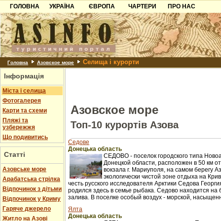
ГОЛОВНА
УКРАЇНА
ЄВРОПА
ЧАРТЕРИ
ПРО НАС
Карпати
Чорногорія
Контакти
Азов
Хорватія
Партнерам
Причорноморря
Болгарія
Додати готель
Селища і курорти
Шацьк
Албанія
Питання
Головна
Азовское море
Інформація
Пошук готелів
Міста і селища
Фотогалерея
Азовское море
Карти та схеми
Пляжі та
Топ-10 курортів Азова
узбережжя
Що подивитись
Седове
Донецька область
Статті
СЕДОВО - поселок городского типа Ново
Донецкой области, расположен в 50 км 
Азовське море
вокзала г. Мариуполя, на самом берегу А
экологически чистой зоне отдыха на Крив
Арабатська стрілка
честь русского исследователя Арктики Седова Георги
Відпочинок з дітьми
родился здесь в семье рыбака. Седово находится на б
залива. В поселке особый воздух - морской, насыщенн
Відпочинок у Криму
Гаряче джерело
Ялта
Донецька область
Житло на Азові