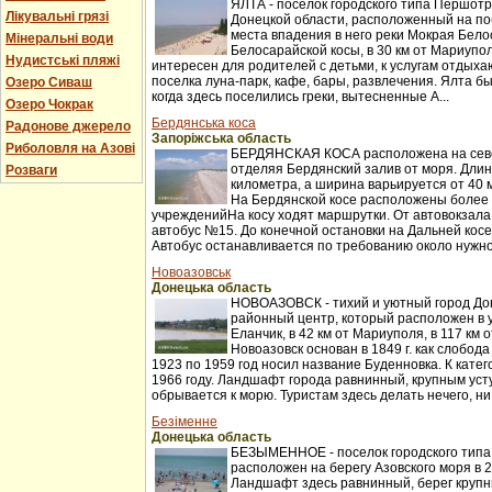
ЯЛТА - поселок городского типа Першот
Лікувальні грязі
Донецкой области, расположенный на по
места впадения в него реки Мокрая Бело
Мінеральні води
Белосарайской косы, в 30 км от Мариупо
Нудистські пляжі
интересен для родителей с детьми, к услугам отдыха
поселка луна-парк, кафе, бары, развлечения. Ялта бы
Озеро Сиваш
когда здесь поселились греки, вытесненные А...
Озеро Чокрак
Бердянська коса
Радонове джерело
Запоріжська область
Риболовля на Азові
БЕРДЯНСКАЯ КОСА расположена на севе
отделяя Бердянский залив от моря. Длин
Розваги
километра, а ширина варьируется от 40 
На Бердянской косе расположены более
учрежденийНа косу ходят маршрутки. От автовокзала
автобус №15. До конечной остановки на Дальней косе 
Автобус останавливается по требованию около нужной
Новоазовськ
Донецька область
НОВОАЗОВСК - тихий и уютный город Дон
районный центр, который расположен в у
Еланчик, в 42 км от Мариуполя, в 117 км 
Новоазовск основан в 1849 г. как слобод
1923 по 1959 год носил название Буденновка. К катег
1966 году. Ландшафт города равнинный, крупным усту
обрывается к морю. Туристам здесь делать нечего, ни 
Безіменне
Донецька область
БЕЗЫМЕННОЕ - поселок городского типа 
расположен на берегу Азовского моря в 
Ландшафт здесь равнинный, берег крупн