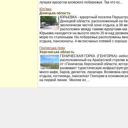
лучших курортов азовского побережья. Так что ес...
Юр'ївка
Донецька область
ЮРЬЕВКА - курортный поселок Першотр
Донецкой области, расположенный на бер
экологически чистой зоне отдыха, в 38 к
расположен между такими курортами как
Юрьевка находится на высоте около 20 м над уровнем
морю по ступенькам. На побережье расположены мн
отдыха, пансионаты. 4 км песчаных пляжей с хорошо 
Генічеська гірка
Херсонська область
ГЕНИЧЕСКАЯ ГОРКА (ГЕНГОРКА)- небол
расположенный на Арабатской стрелке в
от г.Геническа Херсонской области, кото
развивает туристическую инфраструктуру
много кафе, баров, дискотек, лунапарк. Возможна орг
отдыха, гостиницы, пансионат Генгорки в основном 
на первой линии. Многие из ...