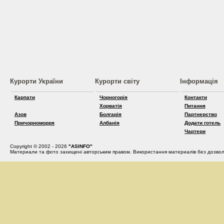
Курорти України
Курорти світу
Інформація
Карпати
Чорногорія
Контакти
Хорватія
Питання
Азов
Болгарія
Партнерство
Причорноморря
Албанія
Додати готель
Чартери
Copyright © 2002 - 2026
"ASINFO"
Материали та фото захищені авторським правом. Використання материалів без дозвол