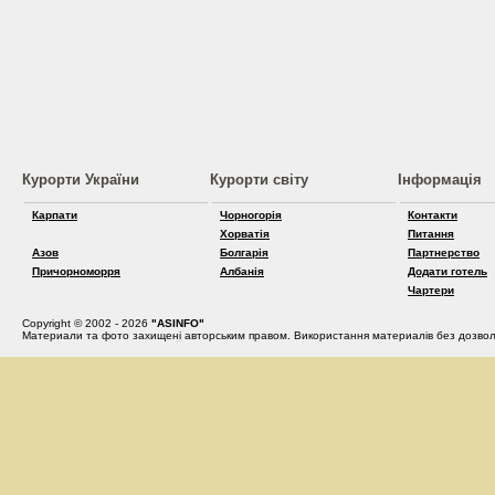
Курорти України
Курорти світу
Інформація
Карпати
Чорногорія
Контакти
Хорватія
Питання
Азов
Болгарія
Партнерство
Причорноморря
Албанія
Додати готель
Чартери
Copyright © 2002 - 2026
"ASINFO"
Материали та фото захищені авторським правом. Використання материалів без дозвол