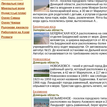
ЯЛТА - поселок городского типа Першот
Лікувальні грязі
Донецкой области, расположенный на по
места впадения в него реки Мокрая Бело
Мінеральні води
Белосарайской косы, в 30 км от Мариупо
Нудистські пляжі
интересен для родителей с детьми, к услугам отдыха
поселка луна-парк, кафе, бары, развлечения. Ялта бы
Озеро Сиваш
когда здесь поселились греки, вытесненные А...
Озеро Чокрак
Бердянська коса
Радонове джерело
Запоріжська область
Риболовля на Азові
БЕРДЯНСКАЯ КОСА расположена на севе
отделяя Бердянский залив от моря. Длин
Розваги
километра, а ширина варьируется от 40 
На Бердянской косе расположены более
учрежденийНа косу ходят маршрутки. От автовокзала
автобус №15. До конечной остановки на Дальней косе 
Автобус останавливается по требованию около нужной
Новоазовськ
Донецька область
НОВОАЗОВСК - тихий и уютный город Дон
районный центр, который расположен в у
Еланчик, в 42 км от Мариуполя, в 117 км 
Новоазовск основан в 1849 г. как слобод
1923 по 1959 год носил название Буденновка. К катег
1966 году. Ландшафт города равнинный, крупным усту
обрывается к морю. Туристам здесь делать нечего, ни 
Безіменне
Донецька область
БЕЗЫМЕННОЕ - поселок городского типа 
расположен на берегу Азовского моря в 
Ландшафт здесь равнинный, берег крупн