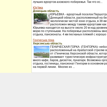
лучших курортов азовского побережья. Так что ес...
Юр'ївка
Донецька область
ЮРЬЕВКА - курортный поселок Першотр
Донецкой области, расположенный на бер
экологически чистой зоне отдыха, в 38 к
расположен между такими курортами как
Юрьевка находится на высоте около 20 м над уровнем
морю по ступенькам. На побережье расположены мн
отдыха, пансионаты. 4 км песчаных пляжей с хорошо 
Генічеська гірка
Херсонська область
ГЕНИЧЕСКАЯ ГОРКА (ГЕНГОРКА)- небол
расположенный на Арабатской стрелке в
от г.Геническа Херсонской области, кото
развивает туристическую инфраструктуру
много кафе, баров, дискотек, лунапарк. Возможна орг
отдыха, гостиницы, пансионат Генгорки в основном 
на первой линии. Многие из ...