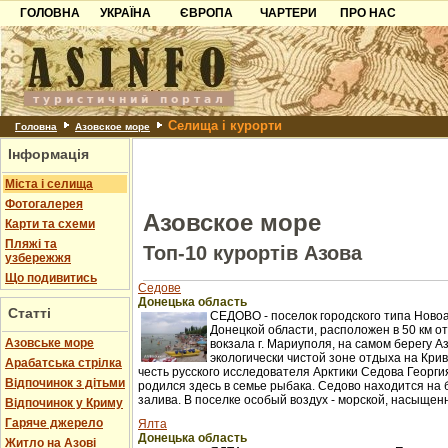
ГОЛОВНА
УКРАЇНА
ЄВРОПА
ЧАРТЕРИ
ПРО НАС
Карпати
Чорногорія
Контакти
Азов
Хорватія
Партнерам
Причорноморря
Болгарія
Додати готель
Селища і курорти
Шацьк
Албанія
Питання
Головна
Азовское море
Інформація
Пошук готелів
Міста і селища
Фотогалерея
Азовское море
Карти та схеми
Пляжі та
Топ-10 курортів Азова
узбережжя
Що подивитись
Седове
Донецька область
Статті
СЕДОВО - поселок городского типа Ново
Донецкой области, расположен в 50 км 
Азовське море
вокзала г. Мариуполя, на самом берегу А
экологически чистой зоне отдыха на Крив
Арабатська стрілка
честь русского исследователя Арктики Седова Георги
Відпочинок з дітьми
родился здесь в семье рыбака. Седово находится на б
залива. В поселке особый воздух - морской, насыщенн
Відпочинок у Криму
Гаряче джерело
Ялта
Донецька область
Житло на Азові