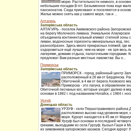
морю. Растительности немного, в основн
небольшие посадки.В пгт. Безыменное пока еще мало
пансионатов. Сюда приезжают и поселяются в основн
Жилье можно снять как у самого моря, так и ...
Алтагирь
Запоріжська область
АЛТАГИРЬ - поселок Акимовского района Запорожск
на берегу Молочного лимана. Уникальное Алагирское
объединила континентальный климат степной зоны с
лиман, водоносные горизонты минеральных вод, лес.
разнообразен. Здесь много прекрасных пляжей, где мо
оздоровиться ещё лучше, чем на море - не зря весь 
лагерями, домами отдыха, палаточными городками. 
предложат Вам разные местные лакомства: Вы о...
Приморськ
Запоріжська область
ПРИМОРСК - город, районный центр Зап
расположенный в 26 км от Бердянска. Ра
Обиточной, в 4 км от берега Азовского м
Приморска - это лагуна, в обрамлении з
Обиточной песчаных кос, которые уходят далеко в мо
основан в 1882 г. под названием Ногайск, с 1964 г. нос
Урзуф
Донецька область
УРЗУФ - село Першотравневого района Д
расположено высоко над уровнем моря, н
моря. Курорт находится в 45 км от Мариу
Урзуф был основан в последней четверти 
греками, выходцами из села Гурзуф, Кызыл-Гаши и 
из зимовников запорожских казаков. Сегодня курорт У