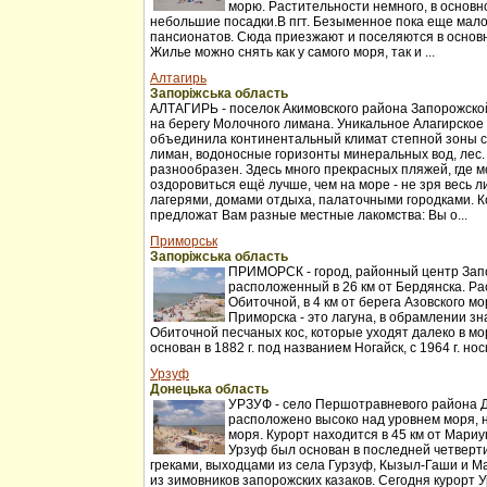
морю. Растительности немного, в основн
небольшие посадки.В пгт. Безыменное пока еще мало
пансионатов. Сюда приезжают и поселяются в основн
Жилье можно снять как у самого моря, так и ...
Алтагирь
Запоріжська область
АЛТАГИРЬ - поселок Акимовского района Запорожск
на берегу Молочного лимана. Уникальное Алагирское
объединила континентальный климат степной зоны с
лиман, водоносные горизонты минеральных вод, лес.
разнообразен. Здесь много прекрасных пляжей, где мо
оздоровиться ещё лучше, чем на море - не зря весь 
лагерями, домами отдыха, палаточными городками. 
предложат Вам разные местные лакомства: Вы о...
Приморськ
Запоріжська область
ПРИМОРСК - город, районный центр Зап
расположенный в 26 км от Бердянска. Ра
Обиточной, в 4 км от берега Азовского м
Приморска - это лагуна, в обрамлении з
Обиточной песчаных кос, которые уходят далеко в мо
основан в 1882 г. под названием Ногайск, с 1964 г. нос
Урзуф
Донецька область
УРЗУФ - село Першотравневого района Д
расположено высоко над уровнем моря, н
моря. Курорт находится в 45 км от Мариу
Урзуф был основан в последней четверти 
греками, выходцами из села Гурзуф, Кызыл-Гаши и 
из зимовников запорожских казаков. Сегодня курорт У