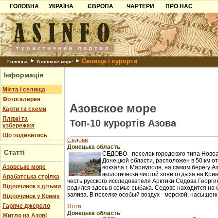
ГОЛОВНА
УКРАЇНА
ЄВРОПА
ЧАРТЕРИ
ПРО НАС
Карпати
Чорногорія
Контакти
Азов
Хорватія
Партнерам
Причорноморря
Болгарія
Додати готель
Селища і курорти
Шацьк
Албанія
Питання
Головна
Азовское море
Інформація
Пошук готелів
Міста і селища
Фотогалерея
Азовское море
Карти та схеми
Пляжі та
Топ-10 курортів Азова
узбережжя
Що подивитись
Седове
Донецька область
Статті
СЕДОВО - поселок городского типа Ново
Донецкой области, расположен в 50 км 
Азовське море
вокзала г. Мариуполя, на самом берегу А
экологически чистой зоне отдыха на Крив
Арабатська стрілка
честь русского исследователя Арктики Седова Георги
Відпочинок з дітьми
родился здесь в семье рыбака. Седово находится на б
залива. В поселке особый воздух - морской, насыщенн
Відпочинок у Криму
Гаряче джерело
Ялта
Донецька область
Житло на Азові