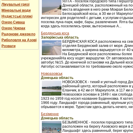
ЯЛТА - поселок городского типа Першот
Лікувальні грязі
Донецкой области, расположенный на по
места впадения в него реки Мокрая Бело
Мінеральні води
Белосарайской косы, в 30 км от Мариупо
Нудистські пляжі
интересен для родителей с детьми, к услугам отдыха
поселка луна-парк, кафе, бары, развлечения. Ялта бы
Озеро Сиваш
когда здесь поселились греки, вытесненные А...
Озеро Чокрак
Бердянська коса
Радонове джерело
Запоріжська область
Риболовля на Азові
БЕРДЯНСКАЯ КОСА расположена на севе
отделяя Бердянский залив от моря. Длин
Розваги
километра, а ширина варьируется от 40 
На Бердянской косе расположены более
учрежденийНа косу ходят маршрутки. От автовокзала
автобус №15. До конечной остановки на Дальней косе 
Автобус останавливается по требованию около нужной
Новоазовськ
Донецька область
НОВОАЗОВСК - тихий и уютный город Дон
районный центр, который расположен в у
Еланчик, в 42 км от Мариуполя, в 117 км 
Новоазовск основан в 1849 г. как слобод
1923 по 1959 год носил название Буденновка. К катег
1966 году. Ландшафт города равнинный, крупным усту
обрывается к морю. Туристам здесь делать нечего, ни 
Безіменне
Донецька область
БЕЗЫМЕННОЕ - поселок городского типа 
расположен на берегу Азовского моря в 
Ландшафт здесь равнинный, берег крупн