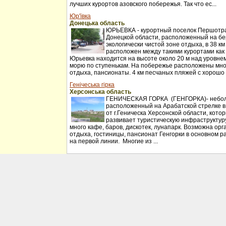
лучших курортов азовского побережья. Так что ес...
Юр'ївка
Донецька область
ЮРЬЕВКА - курортный поселок Першотр
Донецкой области, расположенный на бер
экологически чистой зоне отдыха, в 38 к
расположен между такими курортами как
Юрьевка находится на высоте около 20 м над уровнем
морю по ступенькам. На побережье расположены мн
отдыха, пансионаты. 4 км песчаных пляжей с хорошо 
Генічеська гірка
Херсонська область
ГЕНИЧЕСКАЯ ГОРКА (ГЕНГОРКА)- небол
расположенный на Арабатской стрелке в
от г.Геническа Херсонской области, кото
развивает туристическую инфраструктуру
много кафе, баров, дискотек, лунапарк. Возможна орг
отдыха, гостиницы, пансионат Генгорки в основном 
на первой линии. Многие из ...