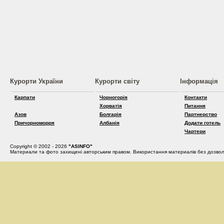
Курорти України
Курорти світу
Інформація
Карпати
Чорногорія
Контакти
Хорватія
Питання
Азов
Болгарія
Партнерство
Причорноморря
Албанія
Додати готель
Чартери
Copyright © 2002 - 2026
"ASINFO"
Материали та фото захищені авторським правом. Використання материалів без дозвол