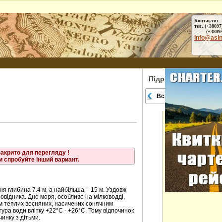
ртне
ве
отрадне
Контакти:
тел. (+38097
ине
(+38095) 
info@asi
іне
не
Підрозділи
Всі міста
закрито для перегляду !
и спробуйте інший вариант.
ня глибина 7.4 м, а найбільша – 15 м. Уздовж
повідника. Дно моря, особливо на мілководді,
ям теплих весняних, насичених сонячним
тура води влітку +22°C - +26°C. Тому відпочинок
инку з дітьми.