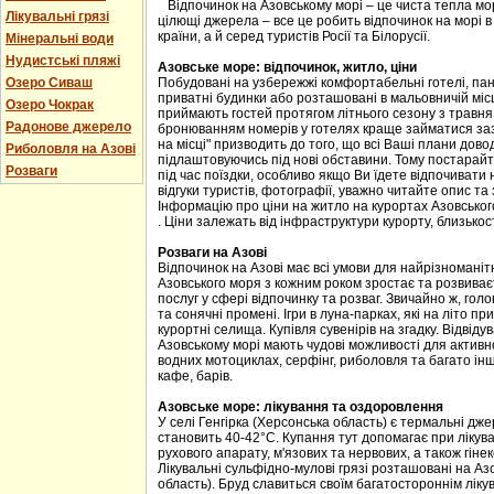
Відпочинок на Азовському морі – це чиста тепла мо
Лікувальні грязі
цілющі джерела – все це робить відпочинок на морі 
країни, а й серед туристів Росії та Білорусії.
Мінеральні води
Нудистські пляжі
Азовське море: відпочинок, житло, ціни
Озеро Сиваш
Побудовані на узбережжі комфортабельні готелі, пан
приватні будинки або розташовані в мальовничій міс
Озеро Чокрак
приймають гостей протягом літнього сезону з травня
Радонове джерело
бронюванням номерів у готелях краще займатися заз
на місці" призводить до того, що всі Ваші плани дов
Риболовля на Азові
підлаштовуючись під нові обставини. Тому постарай
Розваги
під час поїздки, особливо якщо Ви їдете відпочивати
відгуки туристів, фотографії, уважно читайте опис та 
Інформацію про ціни на житло на курортах Азовсько
. Ціни залежать від інфраструктури курорту, близько
Розваги на Азові
Відпочинок на Азові має всі умови для найрізноманіт
Азовського моря з кожним роком зростає та розвива
послуг у сфері відпочинку та розваг. Звичайно ж, го
та сонячні промені. Ігри в луна-парках, які на літо 
курортні селища. Купівля сувенірів на згадку. Відвіду
Азовському морі мають чудові можливості для активно
водних мотоциклах, серфінг, риболовля та багато інш
кафе, барів.
Азовське море: лікування та оздоровлення
У селі Генгірка (Херсонська область) є термальні дж
становить 40-42°С. Купання тут допомагає при лікув
рухового апарату, м'язових та нервових, а також гіне
Лікувальні сульфідно-мулові грязі розташовані на Аз
область). Бруд славиться своїм багатостороннім лік