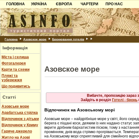
Юр'ївка
Куро
ГОЛОВНА
УКРАЇНА
ЄВРОПА
ЧАРТЕРИ
ПРО НАС
Ялта
Мисо
Карпати
Чорногорія
Контакти
Ново
Осов
Азов
Хорватія
Партнерам
Щолк
Юркі
Причорноморря
Болгарія
Додати готель
Шацьк
Албанія
Питання
Головна
Азовское море
Бронювання готелів
Інформація
Пошук готелів
Міста і селища
Фотогалерея
Азовское море
Карти та схеми
Пляжі та
узбережжя
Що подивитись
Вибачте, пропозицію зараз 
Статті
Зайдіть в розділ
Готелі - бронь
Азовське море
Відпочинок на Азовському морі
Арабатська стрілка
Відпочинок з дітьми
Азовське море – найдрібніше море у світі, його серед
берега є піщані коси, деяким із них надано статус за
Відпочинок у Криму
вкрите дрібним бархатистим піском, тому з настанн
Гаряче джерело
промінням, днів вода стрімко прогрівається. Темпера
на Азовському морі сприятливий для сімейного відпоч
Житло на Азові