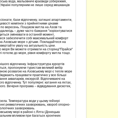
рська вода, мальовничі краєвиди узбережжя,
в Україні популярним не лише серед мешканців
сіонати, бази відпочинку, затишні апартаменти,
цевості кемпінги з прийнятними цінами
 по вересень. Пошуком житла на Азові та
далегідь – дуже часто бажання "зорієнтуватися
одиться змінювати в останній момент,
теся забезпечити собі максимальний комфорт
 на Азовське море з дітьми. Покладайтеся на
звертайте увагу на актуальність ціни.
го моря Ви можете отримати на сторінці"Прайси"
сті готелю до моря, рівня комфорту житла тощо.
нішого відпочинку. Інфраструктура курортів
ється, пропонуючи туристам великий вибір
ловною розвагою на Азовському морі є тепле море
приїжджають працювати практично у все більші
вання аквапарків, екскурсій. Відпочиваючі на
го відпочинку. Тут популярні: катання на яхтах,
ого. Вечірня програма – відвідування дискотек,
ерела. Температура води у цьому гейзері
анні ревматичних захворювань, хвороб опорно-
кологічних захворювань.
овському морі в районі с.Ялта (Донецька
увальним впливом при багатьох хронічних