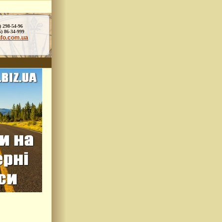
) 298-54-96
86-34-999
nfo.com.ua