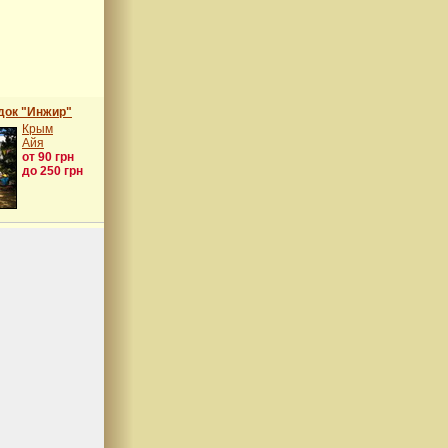
док "Инжир"
Крым
Айя
от 90 грн
до 250 грн