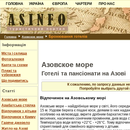
ГОЛОВНА
УКРАЇНА
ЄВРОПА
ЧАРТЕРИ
ПРО НАС
Карпати
Чорногорія
Контакти
Азов
Хорватія
Партнерам
Причорноморря
Болгарія
Додати готель
Бронювання готелів
Шацьк
Албанія
Питання
Головна
Азовское море
Інформація
Пошук готелів
Міста і селища
Фотогалерея
Азовское море
Карти та схеми
Пляжі та
Готелі та пансіонати на Азові
узбережжя
Що подивитись
К сожалению, по запросу данных не
Попробуйте выбрать другой 
Статті
Відпочинок на Азовському морі
Азовське море
Арабатська стрілка
Азовське море – найдрібніше море у світі, його середн
15 м. Уздовж берега є піщані коси, деяким із них нада
Відпочинок з дітьми
особливо на мілководді, вкрите дрібним бархатистим 
Відпочинок у Криму
весняних, насичених сонячним промінням, днів вода с
Температура води влітку +22°C - +26°C. Тому відпочин
Гаряче джерело
сприятливий для сімейного відпочинку з дітьми.
Житло на Азові