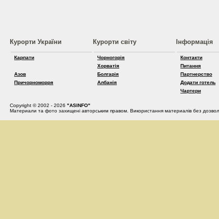
Курорти України
Курорти світу
Інформація
Карпати
Чорногорія
Контакти
Хорватія
Питання
Азов
Болгарія
Партнерство
Причорноморря
Албанія
Додати готель
Чартери
Copyright © 2002 - 2026
"ASINFO"
Материали та фото захищені авторським правом. Використання материалів без дозвол