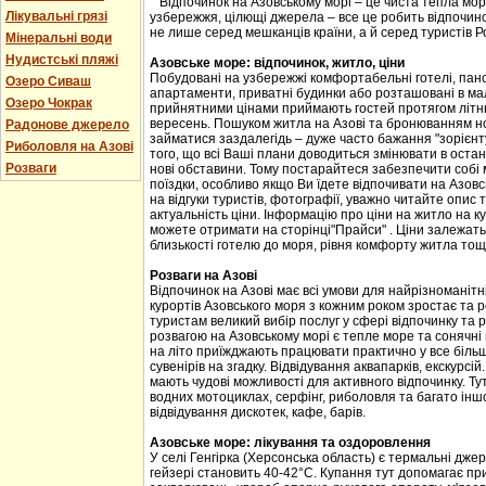
Відпочинок на Азовському морі – це чиста тепла мор
Лікувальні грязі
узбережжя, цілющі джерела – все це робить відпочино
не лише серед мешканців країни, а й серед туристів Рос
Мінеральні води
Нудистські пляжі
Азовське море: відпочинок, житло, ціни
Побудовані на узбережжі комфортабельні готелі, панс
Озеро Сиваш
апартаменти, приватні будинки або розташовані в мал
Озеро Чокрак
прийнятними цінами приймають гостей протягом літнь
вересень. Пошуком житла на Азові та бронюванням но
Радонове джерело
займатися заздалегідь – дуже часто бажання "зорієнт
Риболовля на Азові
того, що всі Ваші плани доводиться змінювати в оста
Розваги
нові обставини. Тому постарайтеся забезпечити собі
поїздки, особливо якщо Ви їдете відпочивати на Азов
на відгуки туристів, фотографії, уважно читайте опис 
актуальність ціни. Інформацію про ціни на житло на к
можете отримати на сторінці"Прайси" . Ціни залежать
близькості готелю до моря, рівня комфорту житла тощ
Розваги на Азові
Відпочинок на Азові має всі умови для найрізноманітн
курортів Азовського моря з кожним роком зростає та 
туристам великий вибір послуг у сфері відпочинку та 
розвагою на Азовському морі є тепле море та сонячні п
на літо приїжджають працювати практично у все більш
сувенірів на згадку. Відвідування аквапарків, екскурсі
мають чудові можливості для активного відпочинку. Ту
водних мотоциклах, серфінг, риболовля та багато інш
відвідування дискотек, кафе, барів.
Азовське море: лікування та оздоровлення
У селі Генгірка (Херсонська область) є термальні дже
гейзері становить 40-42°С. Купання тут допомагає пр