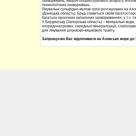
захворювань, хвороб опорно-рухового апарату, м'язов
гінекологічних захворювань.
Лікувальні сульфідно-мулові грязі розташовані на Азо
(Донецька область). Бруд славиться своїм багатостор
багатьох хронічних запальних захворюваннях, у т.ч. та у
У Бердянську (Запорізька область) – мінеральні води, 
хлоридонатрієвих, середньої мінералізації, слаболуж
для лікування шлунково-кишкового тракту.
Запрошуємо Вас відпочивати на Азовське море до 