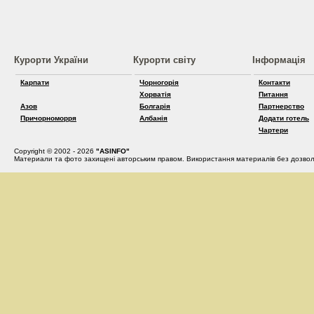
Курорти України
Курорти світу
Інформація
Карпати
Чорногорія
Контакти
Хорватія
Питання
Азов
Болгарія
Партнерство
Причорноморря
Албанія
Додати готель
Чартери
Copyright © 2002 - 2026
"ASINFO"
Материали та фото захищені авторським правом. Використання материалів без дозвол