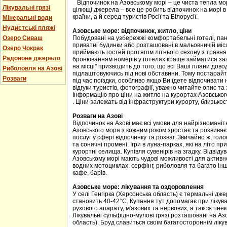
Відпочинок на Азовському морі – це чиста тепла мо
Лікувальні грязі
цілющі джерела – все це робить відпочинок на морі 
країни, а й серед туристів Росії та Білорусії.
Мінеральні води
Нудистські пляжі
Азовське море: відпочинок, житло, ціни
Озеро Сиваш
Побудовані на узбережжі комфортабельні готелі, пан
приватні будинки або розташовані в мальовничій міс
Озеро Чокрак
приймають гостей протягом літнього сезону з травня
Радонове джерело
бронюванням номерів у готелях краще займатися заз
на місці" призводить до того, що всі Ваші плани дов
Риболовля на Азові
підлаштовуючись під нові обставини. Тому постарай
Розваги
під час поїздки, особливо якщо Ви їдете відпочивати
відгуки туристів, фотографії, уважно читайте опис та 
Інформацію про ціни на житло на курортах Азовсько
. Ціни залежать від інфраструктури курорту, близько
Розваги на Азові
Відпочинок на Азові має всі умови для найрізноманіт
Азовського моря з кожним роком зростає та розвива
послуг у сфері відпочинку та розваг. Звичайно ж, го
та сонячні промені. Ігри в луна-парках, які на літо 
курортні селища. Купівля сувенірів на згадку. Відвіду
Азовському морі мають чудові можливості для активно
водних мотоциклах, серфінг, риболовля та багато інш
кафе, барів.
Азовське море: лікування та оздоровлення
У селі Генгірка (Херсонська область) є термальні дж
становить 40-42°С. Купання тут допомагає при лікув
рухового апарату, м'язових та нервових, а також гіне
Лікувальні сульфідно-мулові грязі розташовані на Аз
область). Бруд славиться своїм багатостороннім лік