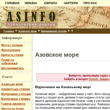
Юр'ївка
Куро
ГОЛОВНА
УКРАЇНА
ЄВРОПА
ЧАРТЕРИ
ПРО НАС
Ялта
Мисо
Карпати
Чорногорія
Контакти
Ново
Осов
Азов
Хорватія
Партнерам
Щолк
Юркі
Причорноморря
Болгарія
Додати готель
Шацьк
Албанія
Питання
Головна
Азовское море
Бронювання готелів
Інформація
Пошук готелів
Міста і селища
Фотогалерея
Азовское море
Карти та схеми
Пляжі та
узбережжя
Що подивитись
Вибачте, пропозицію зараз 
Статті
Зайдіть в розділ
Готелі - бронь
Азовське море
Відпочинок на Азовському морі
Арабатська стрілка
Відпочинок з дітьми
Азовське море – найдрібніше море у світі, його серед
берега є піщані коси, деяким із них надано статус за
Відпочинок у Криму
вкрите дрібним бархатистим піском, тому з настанн
Гаряче джерело
промінням, днів вода стрімко прогрівається. Темпера
на Азовському морі сприятливий для сімейного відпоч
Житло на Азові