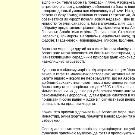
відпочинок, тепле море та прекрасні пляжі. Азовське м
вітрильного спорту, серфінгу, риболовлі та багато ін
створює ідеальні умови для відпочинку з дітьми. На в
берега (з боку Криму) північна сторона (Херсонська, 
розвиватися як курорт почали зовсім недавно. Нині в
кількістю готелів, санаторіїв, баз відпочинку, вілл і 
в Україну представників різного віку відпочивати на Аз
Генічеськ, Арабатська стрілка (Генічна гірка, Стрілко
Пересип), Приморськ, Бердянськ (Бердянська коса), Ур
Сєдове; Південного - Нововідрадне, Мисове, Щолкіне,
Азовське море - це другий за важливістю та відвідува
Азовського моря пояснюється багатьма факторами, щ
Найважливішими серед них є природні дані: корисна д
навколишньої місцевості.
Купання в лагідному морі та під яскравим сонцем Укр
вечері в кафе та маленьких ресторанах, катання на віт
багато іншого – всього не перерахувати, що на Азовсь
дрібним бархатистим піском, тому з настанням теплих 
Азовському морі прогрівається до +26°С та більше, а
кількістю сонячних днів на рік узбережжя Азовського 
рекомендують і дорослим, і дітям довше купатися в Аз
приймати пісочні ванни – адже в піску міститься велик
впливають на організм людини.
Кожен, хто приїхав відпочивати на Азовське море, змо
монастирі, руїни фортеці, побачити виноградники та 
узбережжя.
Серед численних ресторанів, що функціонують на узб
сучасною приємною музикою, де гостям пропонують хар