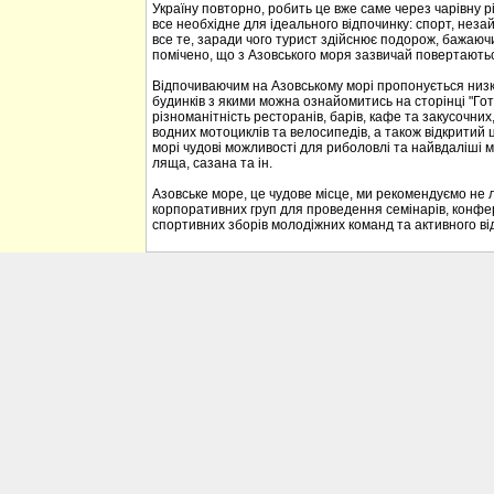
Україну повторно, робить це вже саме через чарівну р
все необхідне для ідеального відпочинку: спорт, неза
все те, заради чого турист здійснює подорож, бажаюч
помічено, що з Азовського моря зазвичай повертаються
Відпочиваючим на Азовському морі пропонується низка 
будинків з якими можна ознайомитись на сторінці "Гот
різноманітність ресторанів, барів, кафе та закусочних, 
водних мотоциклів та велосипедів, а також відкритий 
морі чудові можливості для риболовлі та найвдаліші м
ляща, сазана та ін.
Азовське море, це чудове місце, ми рекомендуємо не л
корпоративних груп для проведення семінарів, конфе
спортивних зборів молодіжних команд та активного ві