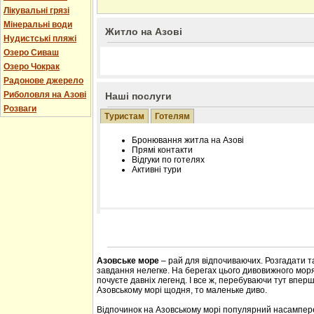
Лікувальні грязі
Мінеральні води
Житло на Азові
Нудистські пляжі
Озеро Сиваш
Озеро Чокрак
Радонове джерело
Риболовля на Азові
Наші послуги
Розваги
Туристам
Готелям
Бронювання житла на Азові
Прямі контакти
Відгуки по готелях
Активні тури
Розміщення інформації про готель на нашому
Редагування інформації і цін на вимогу
Лічільник відвідувачів
Азовське море
– рай для відпочиваючих. Розгадати т
завдання нелегке. На берегах цього дивовижного моря 
почуєте давніх легенд. І все ж, перебуваючи тут впер
Азовському морі щодня, то маленьке диво.
Відпочинок на Азовському морі популярний насампере