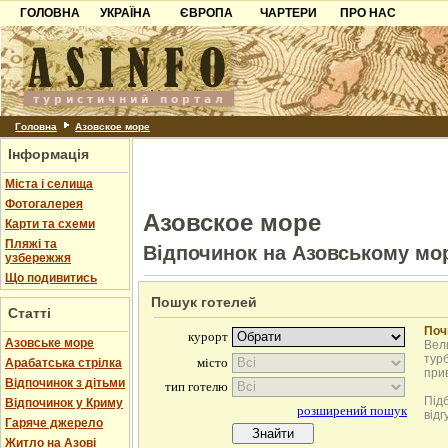
ГОЛОВНА
УКРАЇНА
ЄВРОПА
ЧАРТЕРИ
ПРО НАС
Карпати
Чорногорія
Контакти
Азов
Хорватія
Партнерам
Причорноморря
Болгарія
Додати готель
Шацьк
Албанія
Питання
Головна
Азовское море
Інформація
Пошук готелів
Міста і селища
Фотогалерея
Азовское море
Карти та схеми
Пляжі та
Відпочинок на Азовському мо
узбережжя
Що подивитись
Пошук готелей
Статті
Поч
Азовське море
Вели
турб
Арабатська стрілка
при
Відпочинок з дітьми
Під
Відпочинок у Криму
відг
Гаряче джерело
Житло на Азові