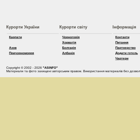
Курорти України
Курорти світу
Інформація
Карпати
Чорногорія
Контакти
Хорватія
Питання
Азов
Болгарія
Партнерство
Причорноморря
Албанія
Додати готель
Чартери
Copyright © 2002 - 2026
"ASINFO"
Материали та фото захищені авторським правом. Використання материалів без дозвол