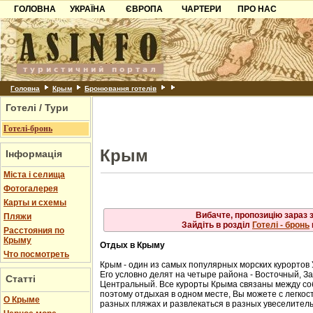
ГОЛОВНА
УКРАЇНА
ЄВРОПА
ЧАРТЕРИ
ПРО НАС
Айя
Карпати
Чорногорія
Контакти
Алупка
Алушта
Азов
Хорватія
Партнерам
Гурзуф
Ласпі
Причорноморря
Болгарія
Додати готель
Місхор
Шацьк
Албанія
Питання
Головна
Крым
Бронювання готелів
Сонячногірське
Форос
Готелі / Тури
Пошук готелів
Ялта
Готелі-бронь
Крым
Інформація
Міста і селища
Фотогалерея
Карты и схемы
Вибачте, пропозицію зараз 
Пляжи
Зайдіть в розділ
Готелі - бронь
Расстояния по
Крыму
Отдых в Крыму
Что посмотреть
Крым - один из самых популярных морских курортов
Его условно делят на четыре района - Восточный, 
Статті
Центральный. Все курорты Крыма связаны между с
поэтому отдыхая в одном месте, Вы можете с легкост
О Крыме
разных пляжах и развлекаться в разных увеселител