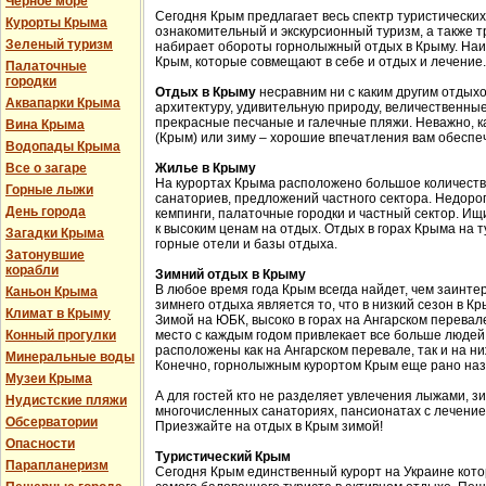
Черное море
Сегодня Крым предлагает весь спектр туристических
Курорты Крыма
ознакомительный и экскурсионный туризм, а также 
Зеленый туризм
набирает обороты горнолыжный отдых в Крыму. Наи
Крым, которые совмещают в себе и отдых и лечение.
Палаточные
городки
Отдых в Крыму
несравним ни с каким другим отдых
Аквапарки Крыма
архитектуру, удивительную природу, величественные
прекрасные песчаные и галечные пляжи. Неважно, к
Вина Крыма
(Крым) или зиму – хорошие впечатления вам обеспе
Водопады Крыма
Все о загаре
Жилье в Крыму
На курортах Крыма расположено большое количество
Горные лыжи
санаториев, предложений частного сектора. Недоро
День города
кемпинги, палаточные городки и частный сектор. Ищи
к высоким ценам на отдых. Отдых в горах Крыма на 
Загадки Крыма
горные отели и базы отдыха.
Затонувшие
корабли
Зимний отдых в Крыму
В любое время года Крым всегда найдет, чем заинт
Каньон Крыма
зимнего отдыха является то, что в низкий сезон в 
Климат в Крыму
Зимой на ЮБК, высоко в горах на Ангарском перева
Конный прогулки
место с каждым годом привлекает все больше людей
расположены как на Ангарском перевале, так и на н
Минеральные воды
Конечно, горнолыжным курортом Крым еще рано наз
Музеи Крыма
А для гостей кто не разделяет увлечения лыжами, з
Нудистские пляжи
многочисленных санаториях, пансионатах с лечение
Обсерватории
Приезжайте на отдых в Крым зимой!
Опасности
Туристический Крым
Парапланеризм
Сегодня Крым единственный курорт на Украине кот