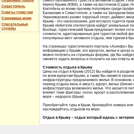
Пещерные города
самого балованного туриста в активном отдыхе. Пе
берегу Крыма (ЮБК), а также на восточном (Судак, Н
Севастополь
Коктебель ко всему прочему популярен среди проф
Советы туристам
Балаклаве и Севастополе, а также на Западном бере
Черноморское) развит парусный спорт, дайвинг, вин
Сокровища моря
Крыму - это скалолазание, для которого годятся прак
Спасательные
Крыма любители спелеотуров найдут уникальные пе
службы
Вообще, туристический Крым предлагает более сотн
сложности, адаптированные для туристов любой физ
популярных мест активного отдыха, чем туризм в Кр
На страницах туристического портала «Асинфо» Вы
информацию о Крыме, его курортах, жилье и ценах 
можно получить на страницах форума, где Вы найдет
сможете задать вопросы и получить на них ответы ж
Стоимость отдыха в Крыму
Цены на отдых в Крыму (2012) Вы найдете в раздел
по всем курортам Крыма, а также Вы сможете проан
инфраструктуры предлагаемого жилья. В основном, 
период отдыха июль и август), курорт, жилье (близко
инфраструктура возможного жилья. Что касается пит
влияют теже факторы: сезон, курорт и расположение 
моря – недорого (Крым).
Приобретайте туры в Крым, бронируйте номера или 
наслаждайтесь отдыхом на море.
Отдых в Крыму – отдых который ждешь с нетерпен