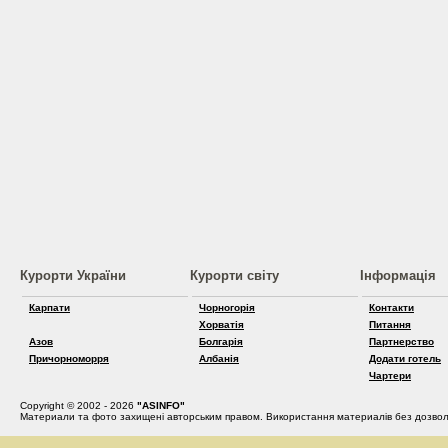
Курорти України
Курорти світу
Інформація
Карпати
Чорногорія
Контакти
Хорватія
Питання
Азов
Болгарія
Партнерство
Причорноморря
Албанія
Додати готель
Чартери
Copyright © 2002 - 2026
"ASINFO"
Материали та фото захищені авторським правом. Використання материалів без дозвол