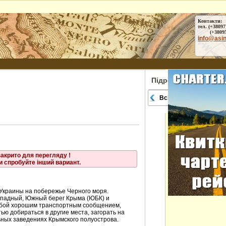
Контакти:
тел. (+38097
(+38095) 
info@asi
Підрозділи
Всі міста
закрито для перегляду !
и спробуйте інший вариант.
 Украины на побережье Черного моря.
Западный, Южный берег Крыма (ЮБК) и
обой хорошим транспортным сообщением,
ью добираться в другие места, загорать на
ьных заведениях Крымского полуострова.