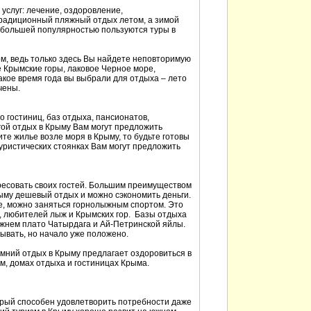
 услуг: лечение, оздоровление,
традиционный пляжный отдых летом, а зимой
большей популярностью пользуются туры в
ом, ведь только здесь Вы найдете неповторимую
 Крымские горы, лаковое Черное море,
акое время года вы выбрали для отдыха – лето
чены.
 гостиниц, баз отдыха, пансионатов,
гой отдых в Крыму Вам могут предложить
те жилье возле моря в Крыму, то будьте готовы
туристических стоянках Вам могут предложить
ересовать своих гостей. Большим преимуществом
Крыму дешевый отдых и можно сэкономить деньги.
ле, можно заняться горнолыжным спортом. Это
, любителей лыж и Крымских гор. Базы отдыха
ижнем плато Чатырдага и Ай-Петринской яйлы.
ывать, но начало уже положено.
имний отдых в Крыму предлагает оздоровиться в
м, домах отдыха и гостиницах Крыма.
орый способен удовлетворить потребности даже