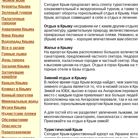
Черное море
Сегодня Крым предлагает весь спектр туристических
Курорты Крыма
ознакомительный и экскурсионный туризм, а также 
Зеленый туризм
набирает обороты горнолыжный отдых в Крыму. Наи
Крым, которые совмещают в себе и отдых и лечение.
Палаточные
городки
Отдых в Крыму
несравним ни с каким другим отдых
Аквапарки Крыма
архитектуру, удивительную природу, величественные
прекрасные песчаные и галечные пляжи. Неважно, к
Вина Крыма
(Крым) или зиму – хорошие впечатления вам обеспе
Водопады Крыма
Все о загаре
Жилье в Крыму
На курортах Крыма расположено большое количество
Горные лыжи
санаториев, предложений частного сектора. Недоро
День города
кемпинги, палаточные городки и частный сектор. Ищи
к высоким ценам на отдых. Отдых в горах Крыма на 
Загадки Крыма
горные отели и базы отдыха.
Затонувшие
корабли
Зимний отдых в Крыму
В любое время года Крым всегда найдет, чем заинт
Каньон Крыма
зимнего отдыха является то, что в низкий сезон в 
Климат в Крыму
Зимой на ЮБК, высоко в горах на Ангарском перева
Конный прогулки
место с каждым годом привлекает все больше людей
расположены как на Ангарском перевале, так и на н
Минеральные воды
Конечно, горнолыжным курортом Крым еще рано наз
Музеи Крыма
А для гостей кто не разделяет увлечения лыжами, з
Нудистские пляжи
многочисленных санаториях, пансионатах с лечение
Обсерватории
Приезжайте на отдых в Крым зимой!
Опасности
Туристический Крым
Парапланеризм
Сегодня Крым единственный курорт на Украине кот