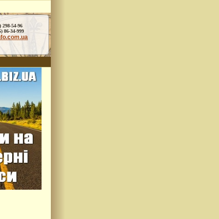
) 298-54-96
86-34-999
nfo.com.ua