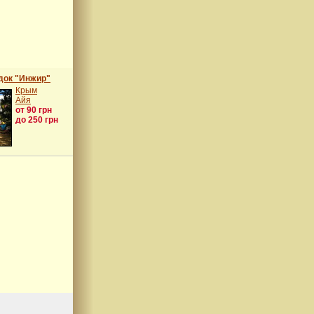
док "Инжир"
Крым
Айя
от 90 грн
до 250 грн