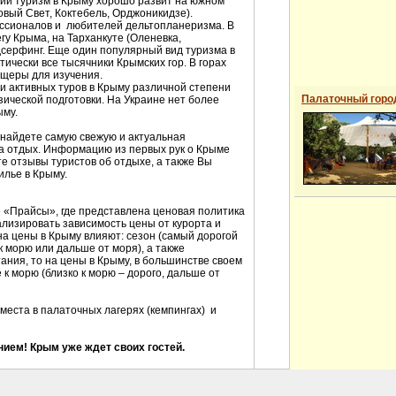
ший туризм в Крыму хорошо развит на южном
овый Свет, Коктебель, Орджоникидзе).
ессионалов и любителей дельтопланеризма. В
гу Крыма, на Тарханкуте (Оленевка,
дсерфинг. Еще один популярный вид туризма в
тически все тысячники Крымских гор. В горах
щеры для изучения.
и активных туров в Крыму различной степени
Палаточный горо
ической подготовки. На Украине нет более
ыму.
 найдете самую свежую и актуальная
на отдых. Информацию из первых рук о Крыме
е отзывы туристов об отдыхе, а также Вы
илье в Крыму.
е «Прайсы», где представлена ценовая политика
ализировать зависимость цены от курорта и
на цены в Крыму влияют: сезон (самый дорогой
 к морю или дальше от моря), а также
ания, то на цены в Крыму, в большинстве своем
к морю (близко к морю – дорого, дальше от
места в палаточных лагерях (кемпингах) и
ием! Крым уже ждет своих гостей.