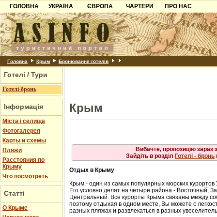
ГОЛОВНА
УКРАЇНА
ЄВРОПА
ЧАРТЕРИ
ПРО НАС
Айя
Карпати
Чорногорія
Контакти
Алупка
Алушта
Азов
Хорватія
Партнерам
Гурзуф
Ласпі
Причорноморря
Болгарія
Додати готель
Місхор
Шацьк
Албанія
Питання
Головна
Крым
Бронювання готелів
Сонячногірське
Форос
Готелі / Тури
Пошук готелів
Ялта
Готелі-бронь
Крым
Інформація
Міста і селища
Фотогалерея
Карты и схемы
Вибачте, пропозицію зараз 
Пляжи
Зайдіть в розділ
Готелі - бронь
Расстояния по
Крыму
Отдых в Крыму
Что посмотреть
Крым - один из самых популярных морских курортов
Его условно делят на четыре района - Восточный, 
Статті
Центральный. Все курорты Крыма связаны между с
поэтому отдыхая в одном месте, Вы можете с легкост
О Крыме
разных пляжах и развлекаться в разных увеселител