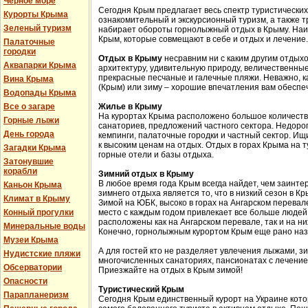
Черное море
Сегодня Крым предлагает весь спектр туристических
Курорты Крыма
ознакомительный и экскурсионный туризм, а также 
Зеленый туризм
набирает обороты горнолыжный отдых в Крыму. Наи
Крым, которые совмещают в себе и отдых и лечение.
Палаточные
городки
Отдых в Крыму
несравним ни с каким другим отдых
Аквапарки Крыма
архитектуру, удивительную природу, величественные
прекрасные песчаные и галечные пляжи. Неважно, к
Вина Крыма
(Крым) или зиму – хорошие впечатления вам обеспе
Водопады Крыма
Все о загаре
Жилье в Крыму
На курортах Крыма расположено большое количество
Горные лыжи
санаториев, предложений частного сектора. Недоро
День города
кемпинги, палаточные городки и частный сектор. Ищи
к высоким ценам на отдых. Отдых в горах Крыма на 
Загадки Крыма
горные отели и базы отдыха.
Затонувшие
корабли
Зимний отдых в Крыму
В любое время года Крым всегда найдет, чем заинт
Каньон Крыма
зимнего отдыха является то, что в низкий сезон в 
Климат в Крыму
Зимой на ЮБК, высоко в горах на Ангарском перева
Конный прогулки
место с каждым годом привлекает все больше людей
расположены как на Ангарском перевале, так и на н
Минеральные воды
Конечно, горнолыжным курортом Крым еще рано наз
Музеи Крыма
А для гостей кто не разделяет увлечения лыжами, з
Нудистские пляжи
многочисленных санаториях, пансионатах с лечение
Обсерватории
Приезжайте на отдых в Крым зимой!
Опасности
Туристический Крым
Парапланеризм
Сегодня Крым единственный курорт на Украине кот