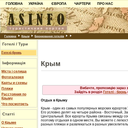
ГОЛОВНА
УКРАЇНА
ЄВРОПА
ЧАРТЕРИ
ПРО НАС
Айя
Карпати
Чорногорія
Контакти
Алупка
Алушта
Азов
Хорватія
Партнерам
Гурзуф
Ласпі
Причорноморря
Болгарія
Додати готель
Місхор
Шацьк
Албанія
Питання
Головна
Крым
Бронювання готелів
Сонячногірське
Форос
Готелі / Тури
Пошук готелів
Ялта
Готелі-бронь
Крым
Інформація
Міста і селища
Фотогалерея
Карты и схемы
Вибачте, пропозицію зараз 
Пляжи
Зайдіть в розділ
Готелі - бронь
Расстояния по
Крыму
Отдых в Крыму
Что посмотреть
Крым - один из самых популярных морских курортов
Его условно делят на четыре района - Восточный, 
Статті
Центральный. Все курорты Крыма связаны между с
поэтому отдыхая в одном месте, Вы можете с легкост
О Крыме
разных пляжах и развлекаться в разных увеселител