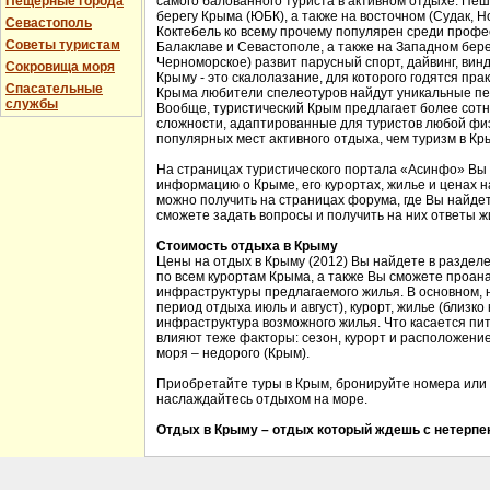
Пещерные города
самого балованного туриста в активном отдыхе. Пе
берегу Крыма (ЮБК), а также на восточном (Судак, Н
Севастополь
Коктебель ко всему прочему популярен среди проф
Советы туристам
Балаклаве и Севастополе, а также на Западном бере
Черноморское) развит парусный спорт, дайвинг, вин
Сокровища моря
Крыму - это скалолазание, для которого годятся прак
Спасательные
Крыма любители спелеотуров найдут уникальные пе
службы
Вообще, туристический Крым предлагает более сотн
сложности, адаптированные для туристов любой физ
популярных мест активного отдыха, чем туризм в Кр
На страницах туристического портала «Асинфо» Вы
информацию о Крыме, его курортах, жилье и ценах 
можно получить на страницах форума, где Вы найдет
сможете задать вопросы и получить на них ответы ж
Стоимость отдыха в Крыму
Цены на отдых в Крыму (2012) Вы найдете в раздел
по всем курортам Крыма, а также Вы сможете проан
инфраструктуры предлагаемого жилья. В основном, 
период отдыха июль и август), курорт, жилье (близко
инфраструктура возможного жилья. Что касается пит
влияют теже факторы: сезон, курорт и расположение 
моря – недорого (Крым).
Приобретайте туры в Крым, бронируйте номера или 
наслаждайтесь отдыхом на море.
Отдых в Крыму – отдых который ждешь с нетерпен