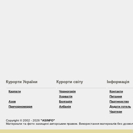
Курорти України
Курорти світу
Інформація
Карпати
Чорногорія
Контакти
Хорватія
Питання
Азов
Болгарія
Партнерство
Причорноморря
Албанія
Додати готель
Чартери
Copyright © 2002 - 2026
"ASINFO"
Материали та фото захищені авторським правом. Використання материалів без дозвол