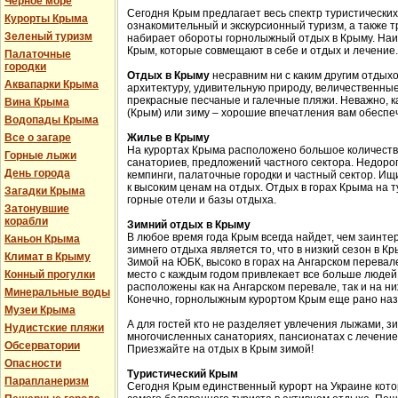
Черное море
Сегодня Крым предлагает весь спектр туристических
Курорты Крыма
ознакомительный и экскурсионный туризм, а также 
Зеленый туризм
набирает обороты горнолыжный отдых в Крыму. Наи
Крым, которые совмещают в себе и отдых и лечение.
Палаточные
городки
Отдых в Крыму
несравним ни с каким другим отдых
Аквапарки Крыма
архитектуру, удивительную природу, величественные
прекрасные песчаные и галечные пляжи. Неважно, к
Вина Крыма
(Крым) или зиму – хорошие впечатления вам обеспе
Водопады Крыма
Все о загаре
Жилье в Крыму
На курортах Крыма расположено большое количество
Горные лыжи
санаториев, предложений частного сектора. Недоро
День города
кемпинги, палаточные городки и частный сектор. Ищи
к высоким ценам на отдых. Отдых в горах Крыма на 
Загадки Крыма
горные отели и базы отдыха.
Затонувшие
корабли
Зимний отдых в Крыму
В любое время года Крым всегда найдет, чем заинт
Каньон Крыма
зимнего отдыха является то, что в низкий сезон в 
Климат в Крыму
Зимой на ЮБК, высоко в горах на Ангарском перева
Конный прогулки
место с каждым годом привлекает все больше людей
расположены как на Ангарском перевале, так и на н
Минеральные воды
Конечно, горнолыжным курортом Крым еще рано наз
Музеи Крыма
А для гостей кто не разделяет увлечения лыжами, з
Нудистские пляжи
многочисленных санаториях, пансионатах с лечение
Обсерватории
Приезжайте на отдых в Крым зимой!
Опасности
Туристический Крым
Парапланеризм
Сегодня Крым единственный курорт на Украине кот