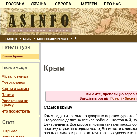
ГОЛОВНА
УКРАЇНА
ЄВРОПА
ЧАРТЕРИ
ПРО НАС
Айя
Карпати
Чорногорія
Контакти
Алупка
Алушта
Азов
Хорватія
Партнерам
Гурзуф
Ласпі
Причорноморря
Болгарія
Додати готель
Місхор
Шацьк
Албанія
Питання
Головна
Крым
Бронювання готелів
Сонячногірське
Форос
Готелі / Тури
Пошук готелів
Ялта
Готелі-бронь
Крым
Інформація
Міста і селища
Фотогалерея
Карты и схемы
Вибачте, пропозицію зараз 
Пляжи
Зайдіть в розділ
Готелі - бронь
Расстояния по
Крыму
Отдых в Крыму
Что посмотреть
Крым - один из самых популярных морских курортов
Его условно делят на четыре района - Восточный, 
Статті
Центральный. Все курорты Крыма связаны между с
поэтому отдыхая в одном месте, Вы можете с легкост
О Крыме
разных пляжах и развлекаться в разных увеселител