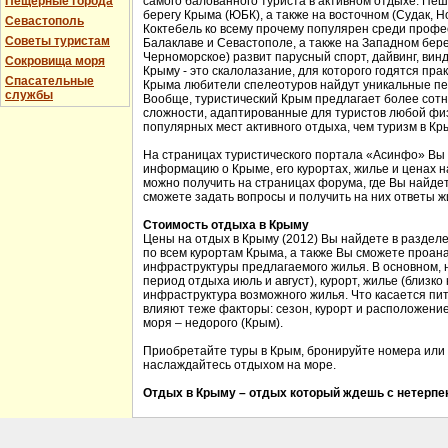
Пещерные города
самого балованного туриста в активном отдыхе. Пе
берегу Крыма (ЮБК), а также на восточном (Судак, Н
Севастополь
Коктебель ко всему прочему популярен среди проф
Советы туристам
Балаклаве и Севастополе, а также на Западном бере
Черноморское) развит парусный спорт, дайвинг, вин
Сокровища моря
Крыму - это скалолазание, для которого годятся прак
Спасательные
Крыма любители спелеотуров найдут уникальные пе
службы
Вообще, туристический Крым предлагает более сотн
сложности, адаптированные для туристов любой физ
популярных мест активного отдыха, чем туризм в Кр
На страницах туристического портала «Асинфо» Вы
информацию о Крыме, его курортах, жилье и ценах 
можно получить на страницах форума, где Вы найдет
сможете задать вопросы и получить на них ответы ж
Стоимость отдыха в Крыму
Цены на отдых в Крыму (2012) Вы найдете в раздел
по всем курортам Крыма, а также Вы сможете проан
инфраструктуры предлагаемого жилья. В основном, 
период отдыха июль и август), курорт, жилье (близко
инфраструктура возможного жилья. Что касается пит
влияют теже факторы: сезон, курорт и расположение 
моря – недорого (Крым).
Приобретайте туры в Крым, бронируйте номера или 
наслаждайтесь отдыхом на море.
Отдых в Крыму – отдых который ждешь с нетерпен