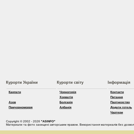
Курорти України
Курорти світу
Інформація
Карпати
Чорногорія
Контакти
Хорватія
Питання
Азов
Болгарія
Партнерство
Причорноморря
Албанія
Додати готель
Чартери
Copyright © 2002 - 2026
"ASINFO"
Материали та фото захищені авторським правом. Використання материалів без дозвол