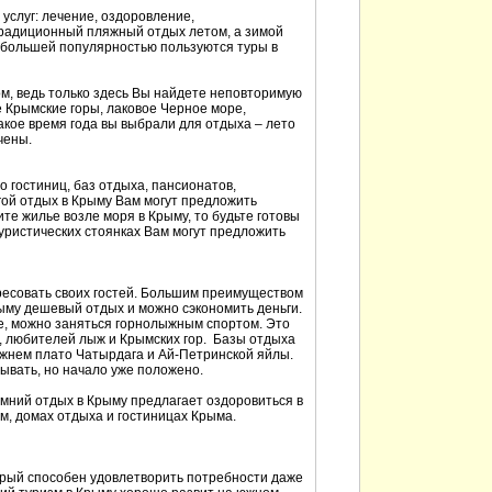
 услуг: лечение, оздоровление,
традиционный пляжный отдых летом, а зимой
большей популярностью пользуются туры в
ом, ведь только здесь Вы найдете неповторимую
 Крымские горы, лаковое Черное море,
акое время года вы выбрали для отдыха – лето
чены.
 гостиниц, баз отдыха, пансионатов,
гой отдых в Крыму Вам могут предложить
те жилье возле моря в Крыму, то будьте готовы
туристических стоянках Вам могут предложить
ересовать своих гостей. Большим преимуществом
Крыму дешевый отдых и можно сэкономить деньги.
ле, можно заняться горнолыжным спортом. Это
, любителей лыж и Крымских гор. Базы отдыха
ижнем плато Чатырдага и Ай-Петринской яйлы.
ывать, но начало уже положено.
имний отдых в Крыму предлагает оздоровиться в
м, домах отдыха и гостиницах Крыма.
орый способен удовлетворить потребности даже