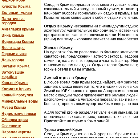
Черное море
Сегодня Крым предлагает весь спектр туристических
Курорты Крыма
ознакомительный и экскурсионный туризм, а также 
Зеленый туризм
набирает обороты горнолыжный отдых в Крыму. Наи
Крым, которые совмещают в себе и отдых и лечение.
Палаточные
городки
Отдых в Крыму
несравним ни с каким другим отдых
Аквапарки Крыма
архитектуру, удивительную природу, величественные
прекрасные песчаные и галечные пляжи. Неважно, к
Вина Крыма
(Крым) или зиму – хорошие впечатления вам обеспе
Водопады Крыма
Все о загаре
Жилье в Крыму
На курортах Крыма расположено большое количество
Горные лыжи
санаториев, предложений частного сектора. Недоро
День города
кемпинги, палаточные городки и частный сектор. Ищи
к высоким ценам на отдых. Отдых в горах Крыма на 
Загадки Крыма
горные отели и базы отдыха.
Затонувшие
корабли
Зимний отдых в Крыму
В любое время года Крым всегда найдет, чем заинт
Каньон Крыма
зимнего отдыха является то, что в низкий сезон в 
Климат в Крыму
Зимой на ЮБК, высоко в горах на Ангарском перева
Конный прогулки
место с каждым годом привлекает все больше людей
расположены как на Ангарском перевале, так и на н
Минеральные воды
Конечно, горнолыжным курортом Крым еще рано наз
Музеи Крыма
А для гостей кто не разделяет увлечения лыжами, з
Нудистские пляжи
многочисленных санаториях, пансионатах с лечение
Обсерватории
Приезжайте на отдых в Крым зимой!
Опасности
Туристический Крым
Парапланеризм
Сегодня Крым единственный курорт на Украине кот