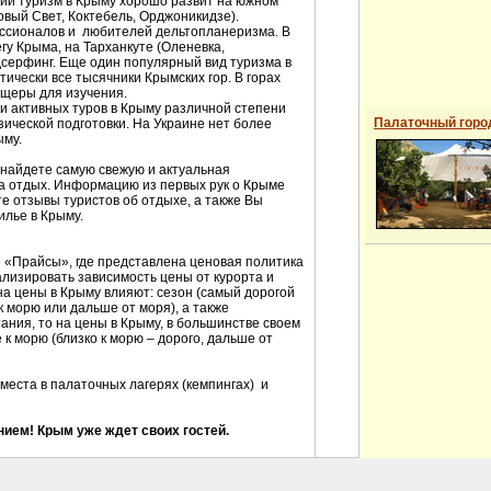
ший туризм в Крыму хорошо развит на южном
овый Свет, Коктебель, Орджоникидзе).
ессионалов и любителей дельтопланеризма. В
гу Крыма, на Тарханкуте (Оленевка,
дсерфинг. Еще один популярный вид туризма в
тически все тысячники Крымских гор. В горах
щеры для изучения.
и активных туров в Крыму различной степени
Палаточный горо
ической подготовки. На Украине нет более
ыму.
 найдете самую свежую и актуальная
на отдых. Информацию из первых рук о Крыме
е отзывы туристов об отдыхе, а также Вы
илье в Крыму.
е «Прайсы», где представлена ценовая политика
ализировать зависимость цены от курорта и
на цены в Крыму влияют: сезон (самый дорогой
 к морю или дальше от моря), а также
ания, то на цены в Крыму, в большинстве своем
к морю (близко к морю – дорого, дальше от
места в палаточных лагерях (кемпингах) и
ием! Крым уже ждет своих гостей.