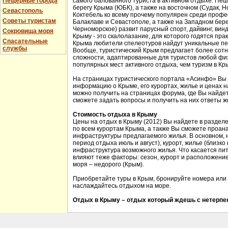
Пещерные города
самого балованного туриста в активном отдыхе. Пе
берегу Крыма (ЮБК), а также на восточном (Судак, Н
Севастополь
Коктебель ко всему прочему популярен среди проф
Советы туристам
Балаклаве и Севастополе, а также на Западном бере
Черноморское) развит парусный спорт, дайвинг, вин
Сокровища моря
Крыму - это скалолазание, для которого годятся прак
Спасательные
Крыма любители спелеотуров найдут уникальные пе
службы
Вообще, туристический Крым предлагает более сотн
сложности, адаптированные для туристов любой физ
популярных мест активного отдыха, чем туризм в Кр
На страницах туристического портала «Асинфо» Вы
информацию о Крыме, его курортах, жилье и ценах 
можно получить на страницах форума, где Вы найдет
сможете задать вопросы и получить на них ответы ж
Стоимость отдыха в Крыму
Цены на отдых в Крыму (2012) Вы найдете в раздел
по всем курортам Крыма, а также Вы сможете проан
инфраструктуры предлагаемого жилья. В основном, 
период отдыха июль и август), курорт, жилье (близко
инфраструктура возможного жилья. Что касается пит
влияют теже факторы: сезон, курорт и расположение 
моря – недорого (Крым).
Приобретайте туры в Крым, бронируйте номера или 
наслаждайтесь отдыхом на море.
Отдых в Крыму – отдых который ждешь с нетерпен