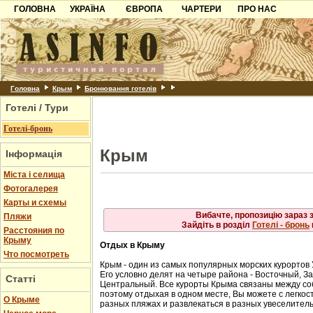
ГОЛОВНА
УКРАЇНА
ЄВРОПА
ЧАРТЕРИ
ПРО НАС
Айя
Карпати
Чорногорія
Контакти
Алупка
Алушта
Азов
Хорватія
Партнерам
Гурзуф
Ласпі
Причорноморря
Болгарія
Додати готель
Місхор
Шацьк
Албанія
Питання
Головна
Крым
Бронювання готелів
Сонячногірське
Форос
Готелі / Тури
Пошук готелів
Ялта
Готелі-бронь
Крым
Інформація
Міста і селища
Фотогалерея
Карты и схемы
Вибачте, пропозицію зараз 
Пляжи
Зайдіть в розділ
Готелі - бронь
Расстояния по
Крыму
Отдых в Крыму
Что посмотреть
Крым - один из самых популярных морских курортов
Его условно делят на четыре района - Восточный, 
Статті
Центральный. Все курорты Крыма связаны между с
поэтому отдыхая в одном месте, Вы можете с легкост
О Крыме
разных пляжах и развлекаться в разных увеселител