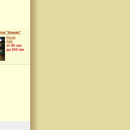
док "Инжир"
Крым
Айя
от 90 грн
до 250 грн