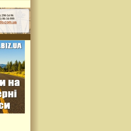
) 298-54-96
86-34-999
nfo.com.ua