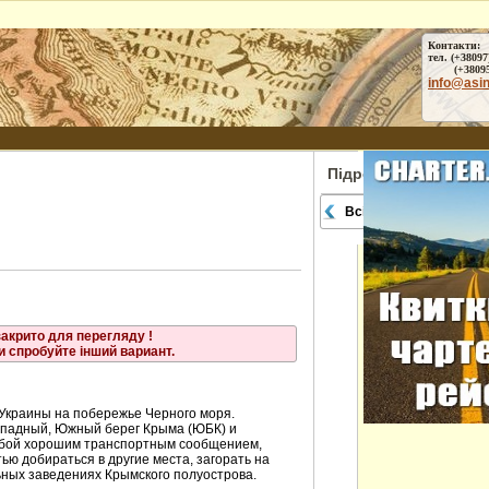
Контакти:
тел. (+38097
(+38095) 
info@asi
Підрозділи
Всі міста
закрито для перегляду !
и спробуйте інший вариант.
 Украины на побережье Черного моря.
Западный, Южный берег Крыма (ЮБК) и
обой хорошим транспортным сообщением,
ью добираться в другие места, загорать на
ьных заведениях Крымского полуострова.