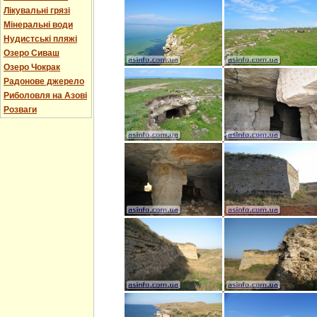
Лікувальні грязі
Мінеральні води
Нудистські пляжі
Озеро Сиваш
Озеро Чокрак
Радонове джерело
Риболовля на Азові
Розваги