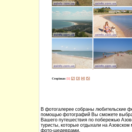
[2]
[3]
[4]
[5]
Сторінки:
[1]
В фотогалерее собраны любительские фо
помощью фотографий Вы сможете выбра
Вашего путешествия по побережью Азов
туристы, которые отдыхали на Азовском
фото-шедеврами.