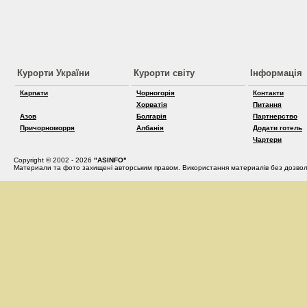
Курорти України
Курорти світу
Інформація
Карпати
Чорногорія
Контакти
Хорватія
Питання
Азов
Болгарія
Партнерство
Причорноморря
Албанія
Додати готель
Чартери
Copyright © 2002 - 2026
"ASINFO"
Материали та фото захищені авторським правом. Використання материалів без дозвол