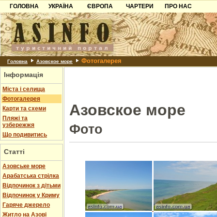
ГОЛОВНА
УКРАЇНА
ЄВРОПА
ЧАРТЕРИ
ПРО НАС
Карпати
Чорногорія
Контакти
Азов
Хорватія
Партнерам
Причорноморря
Болгарія
Додати готель
Фотогалерея
Шацьк
Албанія
Питання
Головна
Азовское море
Інформація
Пошук готелів
Міста і селища
Фотогалерея
Азовское море
Карти та схеми
Пляжі та
узбережжя
Фото
Що подивитись
Статті
Азовське море
Арабатська стрілка
Відпочинок з дітьми
Відпочинок у Криму
Гаряче джерело
Житло на Азові