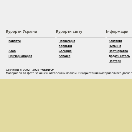
Курорти України
Курорти світу
Інформація
Карпати
Чорногорія
Контакти
Хорватія
Питання
Азов
Болгарія
Партнерство
Причорноморря
Албанія
Додати готель
Чартери
Copyright © 2002 - 2026
"ASINFO"
Материали та фото захищені авторським правом. Використання материалів без дозвол