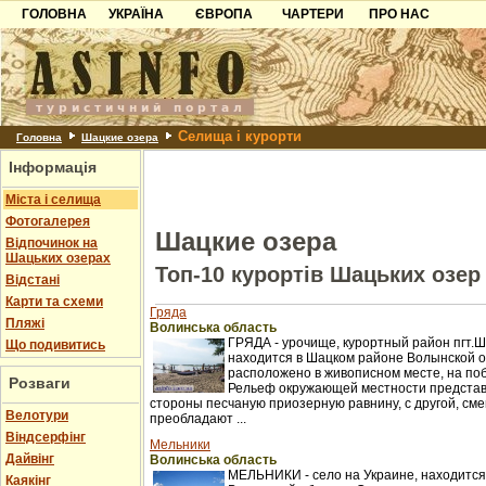
ГОЛОВНА
УКРАЇНА
ЄВРОПА
ЧАРТЕРИ
ПРО НАС
Карпати
Чорногорія
Контакти
Азов
Хорватія
Партнерам
Причорноморря
Болгарія
Додати готель
Селища і курорти
Шацьк
Албанія
Питання
Головна
Шацкие озера
Інформація
Пошук готелів
Міста і селища
Фотогалерея
Шацкие озера
Відпочинок на
Шацьких озерах
Топ-10 курортів Шацьких озер
Відстані
Карти та схеми
Гряда
Пляжі
Волинська область
ГРЯДА - урочище, курортный район пгт.Ш
Що подивитись
находится в Шацком районе Волынской 
расположено в живописном месте, на по
Розваги
Рельеф окружающей местности представ
стороны песчаную приозерную равнину, с другой, см
Велотури
преобладают ...
Віндсерфінг
Мельники
Дайвінг
Волинська область
МЕЛЬНИКИ - село на Украине, находится
Каякінг