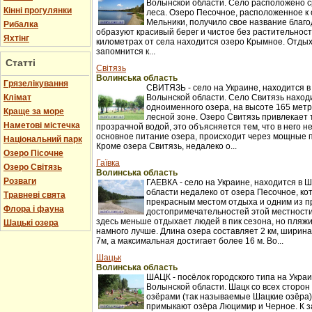
Волынской области. Село расположено с
Кінні прогулянки
леса. Озеро Песочное, расположенное к 
Мельники, получило свое название благо
Рибалка
образуют красивый берег и чистое без растительност
Яхтінг
километрах от села находится озеро Крымное. Отдых
запомнится к...
Статті
Світязь
Волинська область
Грязелікування
СВИТЯЗЬ - село на Украине, находится 
Клімат
Волынской области. Село Свитязь находи
одноименного озера, на высоте 165 метр
Краще за море
лесной зоне. Озеро Свитязь привлекает
Наметові містечка
прозрачной водой, это объясняется тем, что в него не
основное питание озера, происходит через мощные 
Національний парк
Кроме озера Свитязь, недалеко о...
Озеро Пісочне
Гаївка
Озеро Світязь
Волинська область
Розваги
ГАЕВКА - село на Украине, находится в
области недалеко от озера Песочное, ко
Травневі свята
прекрасным местом отдыха и одним из 
Флора і фауна
достопримечательностей этой местности
здесь меньше отдыхает людей в пик сезона, но пляж
Шацькі озера
намного лучше. Длина озера составляет 2 км, ширина 
7м, а максимальная достигает более 16 м. Во...
Шацьк
Волинська область
ШАЦК - посёлок городского типа на Укра
Волынской области. Шацк со всех сторо
озёрами (так называемые Шацкие озёра)
примыкают озёра Люцимир и Черное. К з