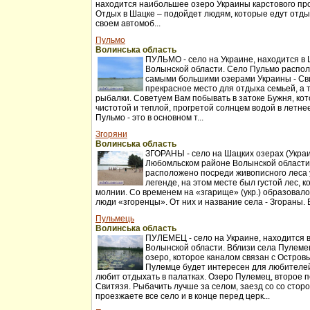
находится наибольшее озеро Украины карстового пр
Отдых в Шацке – подойдет людям, которые едут отды
своем автомоб...
Пульмо
Волинська область
ПУЛЬМО - село на Украине, находится в
Волынской области. Село Пульмо распо
самыми большими озерами Украины - Сви
прекрасное место для отдыха семьей, а 
рыбалки. Советуем Вам побывать в затоке Бужня, кот
чистотой и теплой, прогретой солнцем водой в летне
Пульмо - это в основном т...
Згоряни
Волинська область
ЗГОРАНЫ - село на Шацких озерах (Украи
Любомльском районе Волынской области
расположено посреди живописного леса 
легенде, на этом месте был густой лес, 
молнии. Со временем на «згарище» (укр.) образовал
люди «згоренцы». От них и название села - Згораны. 
Пульмець
Волинська область
ПУЛЕМЕЦ - село на Украине, находится 
Волынской области. Вблизи села Пулеме
озеро, которое каналом связан с Остров
Пулемце будет интересен для любителей 
любит отдыхать в палатках. Озеро Пулемец, второе 
Свитязя. Рыбачить лучше за селом, заезд со со стор
проезжаете все село и в конце перед церк...