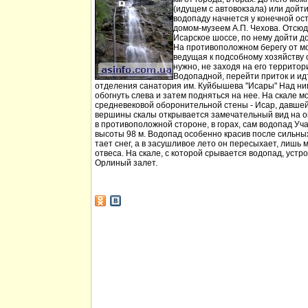
(идущем с автовокзала) или дойт
водопаду начнется у конечной ос
домом-музеем А.П. Чехова. Отсюд
Исарское шоссе, по нему дойти д
На противоположном берегу от мо
ведущая к подсобному хозяйству
нужно, не заходя на его территори
Водопадной, перейти приток и идт
отделения санатория им. Куйбышева "Исары" Над ни
обогнуть слева и затем подняться на нее. На скале м
средневековой оборонительной стены - Исар, давшей
вершины скалы открывается замечательный вид на ок
в противоположной стороне, в горах, сам водопад Уча
высоты 98 м. Водопад особенно красив после сильных 
тает снег, а в засушливое лето он пересыхает, лишь 
отвеса. На скале, с которой срывается водопад, устр
Орлиный залет.