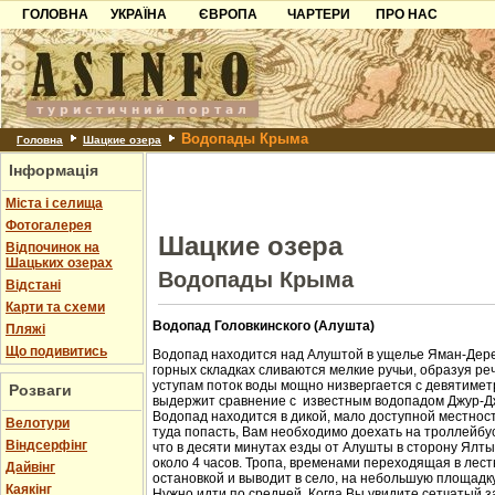
ГОЛОВНА
УКРАЇНА
ЄВРОПА
ЧАРТЕРИ
ПРО НАС
Карпати
Чорногорія
Контакти
Азов
Хорватія
Партнерам
Причорноморря
Болгарія
Додати готель
Водопады Крыма
Шацьк
Албанія
Питання
Головна
Шацкие озера
Інформація
Пошук готелів
Міста і селища
Фотогалерея
Шацкие озера
Відпочинок на
Шацьких озерах
Водопады Крыма
Відстані
Карти та схеми
Водопад Головкинского (Алушта)
Пляжі
Що подивитись
Водопад находится над Алуштой в ущелье Яман-Дере
горных складках сливаются мелкие ручьи, образуя ре
уступам поток воды мощно низвергается с девятиметр
Розваги
выдержит сравнение с известным водопадом Джур-Д
Водопад находится в дикой, мало доступной местност
Велотури
туда попасть, Вам необходимо доехать на троллейбус
Віндсерфінг
что в десяти минутах езды от Алушты в сторону Ялт
около 4 часов. Тропа, временами переходящая в лест
Дайвінг
остановкой и выводит в село, на небольшую площадк
Каякінг
Нужно идти по средней. Когда Вы увидите сетчатый з