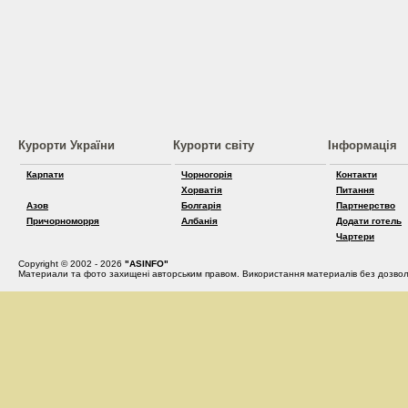
Курорти України
Курорти світу
Інформація
Карпати
Чорногорія
Контакти
Хорватія
Питання
Азов
Болгарія
Партнерство
Причорноморря
Албанія
Додати готель
Чартери
Copyright © 2002 - 2026
"ASINFO"
Материали та фото захищені авторським правом. Використання материалів без дозвол