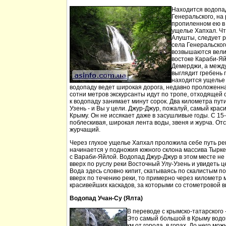
Находится водопа
Генеральского, на 
пропиленном ею в
ущелье Хапхал. Чт
Алушты, следует 
села Генеральског
возвышаются вели
востоке Караби-Яй
Демерджи, а между
выглядит гребень 
находится ущелье 
водопаду ведет широкая дорога, недавно проложенн
сотни метров экскурсанты идут по тропе, отходящей о
к водопаду занимает минут сорок. Два километра пут
Узень - и Вы у цели. Джур-Джур, пожалуй, самый кра
Крыму. Он не иссякает даже в засушливые годы. С 15
поблескивая, широкая лента воды, звеня и журча. Отс
журчащий.
Через глухое ущелье Хапхал проложила себе путь ре
начинается у подножия южного склона массива Тырк
с Вараби-Яйлой. Водопад Джур-Джур в этом месте н
вверх по руслу реки Восточный Улу-Узень и увидеть ц
Вода здесь словно кипит, скатываясь по скалистым п
вверх по течению реки, то примерно через километр 
красивейших каскадов, за которыми со стометровой в
Водопад Учан-Су (Ялта)
В переводе с крымско-татарского 
Это самый большой в Крыму водо
км от города, в горах. До него м