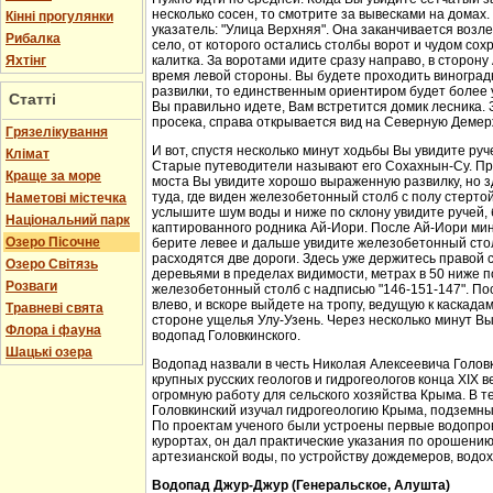
несколько сосен, то смотрите за вывесками на домах.
Кінні прогулянки
указатель: "Улица Верхняя". Она заканчивается возл
Рибалка
село, от которого остались столбы ворот и чудом со
Яхтінг
калитка. За воротами идите сразу направо, в сторон
время левой стороны. Вы будете проходить виноградн
развилки, то единственным ориентиром будет более у
Статті
Вы правильно идете, Вам встретится домик лесника. 
просека, справа открывается вид на Северную Демер
Грязелікування
И вот, спустя несколько минут ходьбы Вы увидите руч
Клімат
Старые путеводители называют его Сохахнын-Су. Пр
Краще за море
моста Вы увидите хорошо выраженную развилку, но з
туда, где виден железобетонный столб с полу стерто
Наметові містечка
услышите шум воды и ниже по склону увидите ручей,
Національний парк
каптированного родника Ай-Иори. После Ай-Иори мину
Озеро Пісочне
берите левее и дальше увидите железобетонный столб
расходятся две дороги. Здесь уже держитесь правой 
Озеро Світязь
деревьями в пределах видимости, метрах в 50 ниже п
Розваги
железобетонный столб с надписью "146-151-147". По
влево, и вскоре выйдете на тропу, ведущую к каскада
Травневі свята
стороне ущелья Улу-Узень. Через несколько минут Вы
Флора і фауна
водопад Головкинского.
Шацькі озера
Водопад назвали в честь Николая Алексеевича Головки
крупных русских геологов и гидрогеологов конца XIX 
огромную работу для сельского хозяйства Крыма. В 
Головкинский изучал гидрогеологию Крыма, подземн
По проектам ученого были устроены первые водопров
курортах, он дал практические указания по орошени
артезианской воды, по устройству дождемеров, водо
Водопад Джур-Джур (Генеральское, Алушта)