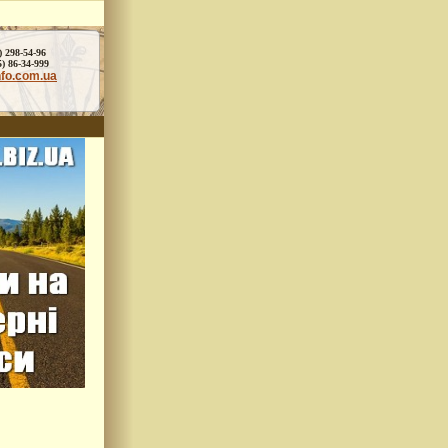
) 298-54-96
86-34-999
nfo.com.ua