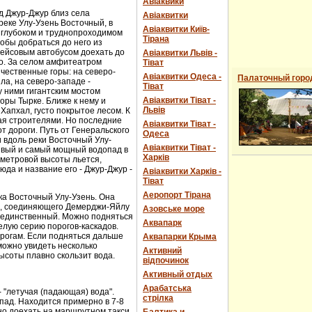
Авіаквики
д Джур-Джур близ села
Авіаквитки
реке Улу-Узень Восточный, в
Авіаквитки Київ-
 глубоком и труднопроходимом
Тірана
обы добраться до него из
рейсовым автобусом доехать до
Авіаквитки Львів -
о. За селом амфитеатром
Тіват
чественные горы: на северо-
Авіаквитки Одеса -
Палаточный горо
ла, на северо-западе -
Тіват
 ними гигантским мостом
Авіаквитки Тіват -
горы Тырке. Ближе к нему и
Львів
Хапхал, густо покрытое лесом. К
ая строителями. Но последние
Авіаквитки Тіват -
т дороги. Путь от Генеральского
Одеса
и вдоль реки Восточный Улу-
Авіаквитки Тіват -
сивый и самый мощный водопад в
Харків
-метровой высоты льется,
юда и название его - Джур-Джур -
Авіаквитки Харків -
Тіват
Аеропорт Тірана
ка Восточный Улу-Узень. Она
е, соединяющего Демерджи-Яйлу
Азовське море
е единственный. Можно подняться
Аквапарк
елую серию порогов-каскадов.
орогам. Если подняться дальше
Аквапарки Крыма
можно увидеть несколько
Активний
ысоты плавно скользит вода.
відпочинок
Активный отдых
Арабатська
- "летучая (падающая) вода".
стрілка
пад. Находится примерно в 7-8
ожно доехать на маршрутном такси