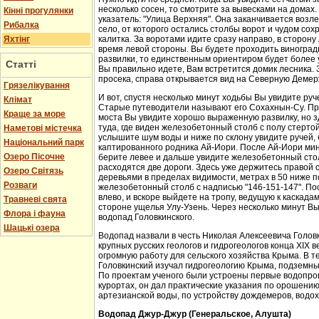
несколько сосен, то смотрите за вывесками на домах.
Кінні прогулянки
указатель: "Улица Верхняя". Она заканчивается возл
Рибалка
село, от которого остались столбы ворот и чудом со
Яхтінг
калитка. За воротами идите сразу направо, в сторон
время левой стороны. Вы будете проходить виноградн
развилки, то единственным ориентиром будет более у
Статті
Вы правильно идете, Вам встретится домик лесника. 
просека, справа открывается вид на Северную Демер
Грязелікування
И вот, спустя несколько минут ходьбы Вы увидите руч
Клімат
Старые путеводители называют его Сохахнын-Су. Пр
Краще за море
моста Вы увидите хорошо выраженную развилку, но з
туда, где виден железобетонный столб с полу стерто
Наметові містечка
услышите шум воды и ниже по склону увидите ручей,
Національний парк
каптированного родника Ай-Иори. После Ай-Иори мину
Озеро Пісочне
берите левее и дальше увидите железобетонный столб
расходятся две дороги. Здесь уже держитесь правой 
Озеро Світязь
деревьями в пределах видимости, метрах в 50 ниже п
Розваги
железобетонный столб с надписью "146-151-147". По
влево, и вскоре выйдете на тропу, ведущую к каскада
Травневі свята
стороне ущелья Улу-Узень. Через несколько минут Вы
Флора і фауна
водопад Головкинского.
Шацькі озера
Водопад назвали в честь Николая Алексеевича Головки
крупных русских геологов и гидрогеологов конца XIX 
огромную работу для сельского хозяйства Крыма. В 
Головкинский изучал гидрогеологию Крыма, подземн
По проектам ученого были устроены первые водопров
курортах, он дал практические указания по орошени
артезианской воды, по устройству дождемеров, водо
Водопад Джур-Джур (Генеральское, Алушта)