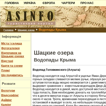
ГОЛОВНА
УКРАЇНА
ЄВРОПА
ЧАРТЕРИ
ПРО НАС
Карпати
Чорногорія
Контакти
Азов
Хорватія
Партнерам
Причорноморря
Болгарія
Додати готель
Водопады Крыма
Шацьк
Албанія
Питання
Головна
Шацкие озера
Інформація
Пошук готелів
Міста і селища
Фотогалерея
Шацкие озера
Відпочинок на
Шацьких озерах
Водопады Крыма
Відстані
Карти та схеми
Водопад Головкинского (Алушта)
Пляжі
Що подивитись
Водопад находится над Алуштой в ущелье Яман-Дере
горных складках сливаются мелкие ручьи, образуя ре
уступам поток воды мощно низвергается с девятиметр
Розваги
выдержит сравнение с известным водопадом Джур-Д
Водопад находится в дикой, мало доступной местност
Велотури
туда попасть, Вам необходимо доехать на троллейбус
Віндсерфінг
что в десяти минутах езды от Алушты в сторону Ялт
около 4 часов. Тропа, временами переходящая в лест
Дайвінг
остановкой и выводит в село, на небольшую площадк
Каякінг
Нужно идти по средней. Когда Вы увидите сетчатый з