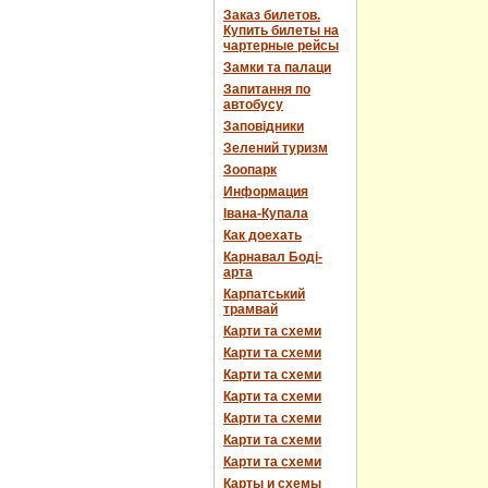
Заказ билетов.
Купить билеты на
чартерные рейсы
Замки та палаци
Запитання по
автобусу
Заповідники
Зелений туризм
Зоопарк
Информация
Івана-Купала
Как доехать
Карнавал Боді-
арта
Карпатський
трамвай
Карти та схеми
Карти та схеми
Карти та схеми
Карти та схеми
Карти та схеми
Карти та схеми
Карти та схеми
Карты и схемы