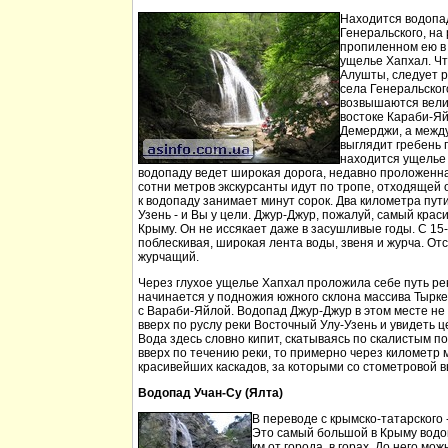
Находится водопа
Генеральского, на 
пропиленном ею в
ущелье Хапхал. Чт
Алушты, следует 
села Генеральског
возвышаются вели
востоке Караби-Яй
Демерджи, а между
выглядит гребень 
находится ущелье 
водопаду ведет широкая дорога, недавно проложенн
сотни метров экскурсанты идут по тропе, отходящей о
к водопаду занимает минут сорок. Два километра пут
Узень - и Вы у цели. Джур-Джур, пожалуй, самый кра
Крыму. Он не иссякает даже в засушливые годы. С 15
поблескивая, широкая лента воды, звеня и журча. Отс
журчащий.
Через глухое ущелье Хапхал проложила себе путь ре
начинается у подножия южного склона массива Тырк
с Вараби-Яйлой. Водопад Джур-Джур в этом месте н
вверх по руслу реки Восточный Улу-Узень и увидеть ц
Вода здесь словно кипит, скатываясь по скалистым п
вверх по течению реки, то примерно через километр 
красивейших каскадов, за которыми со стометровой в
Водопад Учан-Су (Ялта)
В переводе с крымско-татарского 
Это самый большой в Крыму водо
км от города, в горах. До него м