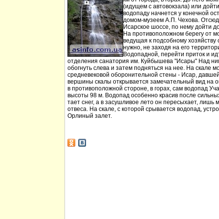
(идущем с автовокзала) или дойт
водопаду начнется у конечной ос
домом-музеем А.П. Чехова. Отсюд
Исарское шоссе, по нему дойти д
На противоположном берегу от мо
ведущая к подсобному хозяйству
нужно, не заходя на его территори
Водопадной, перейти приток и идт
отделения санатория им. Куйбышева "Исары" Над ни
обогнуть слева и затем подняться на нее. На скале м
средневековой оборонительной стены - Исар, давшей
вершины скалы открывается замечательный вид на ок
в противоположной стороне, в горах, сам водопад Уча
высоты 98 м. Водопад особенно красив после сильных 
тает снег, а в засушливое лето он пересыхает, лишь 
отвеса. На скале, с которой срывается водопад, устр
Орлиный залет.