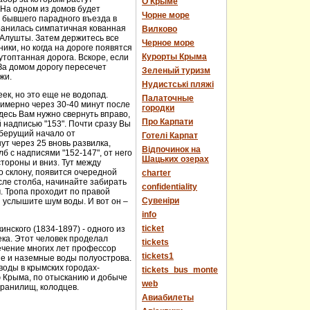
О Крыме
 На одном из домов будет
Чорне море
е бывшего парадного въезда в
хранилась симпатичная кованная
Вилково
у Алушты. Затем держитесь все
Черное море
ики, но когда на дороге появятся
Курорты Крыма
топтанная дорога. Вскоре, если
За домом дорогу пересечет
Зеленый туризм
жи.
Нудистські пляжі
еек, но это еще не водопад.
Палаточные
имерно через 30-40 минут после
городки
десь Вам нужно свернуть вправо,
Про Карпати
й надписью "153". Почти сразу Вы
 берущий начало от
Готелі Карпат
т через 25 вновь развилка,
Відпочинок на
 с надписями "152-147", от него
Шацьких озерах
стороны и вниз. Тут между
о склону, появится очередной
charter
сле столба, начинайте забирать
confidentiality
м. Тропа проходит по правой
Cувеніри
 услышите шум воды. И вот он –
info
ticket
нского (1834-1897) - одного из
века. Этот человек проделал
tickets
течение многих лет профессор
tickets1
ые и наземные воды полуострова.
оды в крымских городах-
tickets_bus_monte
ю Крыма, по отысканию и добыче
web
хранилищ, колодцев.
Авиабилеты