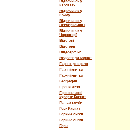
Відпочинок у
Карпатах
Відпочинок у
Криму
Відпочинок у
Причорномор'ї
Відпочинок у
Чорногорії
Відстані
Відстань
Віндсерфінг
Водоспади Карпат
Гаряче джерело
Гарячі квитки
Гарячі квитки
Географія
Гірські лижі
Гірськолижні
курорти Карпат
Гольф-клуби
Гори Карпат
Горные лыжи
Горные лыжи
Горы