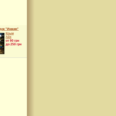
док "Инжир"
Крым
Айя
от 90 грн
до 250 грн