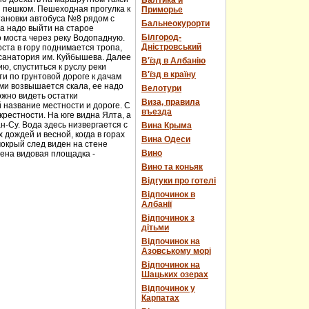
Балтика и
и пешком. Пешеходная прогулка к
Приморье
тановки автобуса №8 рядом с
Бальнеокурорти
а надо выйти на старое
Білгород-
о моста через реку Водопадную.
Дністровський
ста в гору поднимается тропа,
 санатория им. Куйбышева. Далее
В'їзд в Албанію
ю, спуститься к руслу реки
В'їзд в країну
и по грунтовой дороге к дачам
ми возвышается скала, ее надо
Велотури
ожно видеть остатки
Виза, правила
 название местности и дороге. С
въезда
рестности. На юге видна Ялта, а
н-Су. Вода здесь низвергается с
Вина Крыма
дождей и весной, когда в горах
Вина Одеси
мокрый след виден на стене
Вино
оена видовая площадка -
Вино та коньяк
Відгуки про готелі
Відпочинок в
Албанії
Відпочинок з
дітьми
Відпочинок на
Азовському морі
Відпочинок на
Шацьких озерах
Відпочинок у
Карпатах