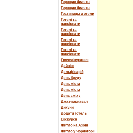
Горящие билеты
Горящие билеты
Гостиницы и отели
Готелі та
пансіонати
Готелі та
пансіонати
Готелі та
пансіонати
Готелі та
пансіонати
Грязелікування
Дайвінг
Дельфінарій
День бруду
День міста
День міста
День сміху
Джаз-карнавал
Дикуни
Додати готель
Екскурсії
Житло на Азові
Житло у Чорногорії