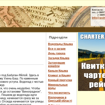
Контакти:
тел. (+38097
(+38095) 
info@asi
Підрозділи
Водопады Крыма
Все о загаре
День города
Загадки Крыма
Затонувшие
корабли
Каньон Крыма
 под Бабуган-Яйлой. Здесь в
Климат в Крыму
чку Узень-Баш. По каменным
Конный прогулки
ового уступа. Водопад с честью
Минеральные
жур.
воды
и, что очень неудобно. Чтобы
е до остановки "Виноградное",
Что посмотреть
ы. Пешком до водопада идти
Відпочинок в
ницу, начинается сразу же за
Одеській області
у. Отсюда начинаются три улицы.
абор за которым растут