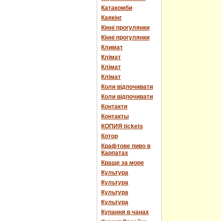
Катакомби
Каякінг
Кінні прогулянки
Кінні прогулянки
Климат
Клімат
Клімат
Клімат
Коли відпочивати
Коли відпочивати
Контакти
Контакты
КОПИЯ tickets
Котор
Крафтове пиво в
Карпатах
Краще за море
Культура
Культура
Культура
Культура
Купання в чанах