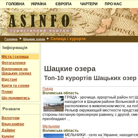
ГОЛОВНА
УКРАЇНА
ЄВРОПА
ЧАРТЕРИ
ПРО НАС
Карпати
Чорногорія
Контакти
Азов
Хорватія
Партнерам
Причорноморря
Болгарія
Додати готель
Селища і курорти
Шацьк
Албанія
Питання
Головна
Шацкие озера
Інформація
Пошук готелів
Міста і селища
Фотогалерея
Шацкие озера
Відпочинок на
Шацьких озерах
Топ-10 курортів Шацьких озер
Відстані
Карти та схеми
Гряда
Пляжі
Волинська область
ГРЯДА - урочище, курортный район пгт.Ш
Що подивитись
находится в Шацком районе Волынской 
расположено в живописном месте, на по
Розваги
Рельеф окружающей местности представ
стороны песчаную приозерную равнину, с другой, см
Велотури
преобладают ...
Віндсерфінг
Мельники
Дайвінг
Волинська область
МЕЛЬНИКИ - село на Украине, находится
Каякінг