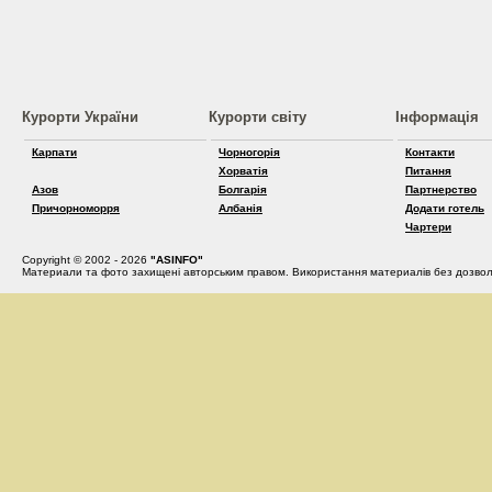
Курорти України
Курорти світу
Інформація
Карпати
Чорногорія
Контакти
Хорватія
Питання
Азов
Болгарія
Партнерство
Причорноморря
Албанія
Додати готель
Чартери
Copyright © 2002 - 2026
"ASINFO"
Материали та фото захищені авторським правом. Використання материалів без дозвол