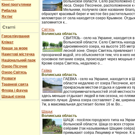
Волынской области. Село расположено с
Кінні прогулянки
леса. Озеро Песочное, расположенное к 
Мельники, получило свое название благо
Рибалка
образуют красивый берег и чистое без растительност
Яхтінг
километрах от села находится озеро Крымное. Отдых
запомнится к...
Статті
Світязь
Волинська область
Грязелікування
СВИТЯЗЬ - село на Украине, находится 
Клімат
Волынской области. Село Свитязь находи
одноименного озера, на высоте 165 метр
Краще за море
лесной зоне. Озеро Свитязь привлекает
Наметові містечка
прозрачной водой, это объясняется тем, что в него не
основное питание озера, происходит через мощные 
Національний парк
Кроме озера Свитязь, недалеко о...
Озеро Пісочне
Гаївка
Озеро Світязь
Волинська область
Розваги
ГАЕВКА - село на Украине, находится в
области недалеко от озера Песочное, ко
Травневі свята
прекрасным местом отдыха и одним из 
Флора і фауна
достопримечательностей этой местности
здесь меньше отдыхает людей в пик сезона, но пляж
Шацькі озера
намного лучше. Длина озера составляет 2 км, ширина 
7м, а максимальная достигает более 16 м. Во...
Шацьк
Волинська область
ШАЦК - посёлок городского типа на Укра
Волынской области. Шацк со всех сторо
озёрами (так называемые Шацкие озёра)
примыкают озёра Люцимир и Черное. К з