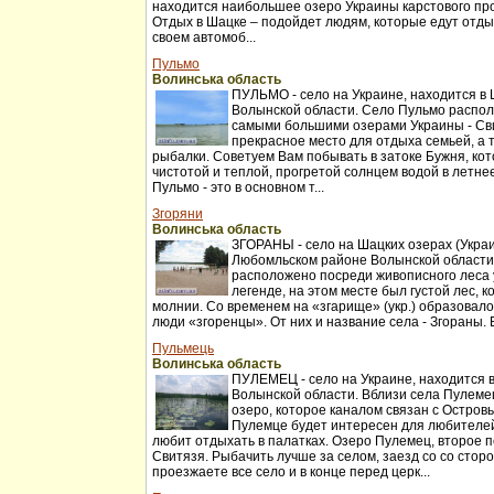
находится наибольшее озеро Украины карстового пр
Отдых в Шацке – подойдет людям, которые едут отды
своем автомоб...
Пульмо
Волинська область
ПУЛЬМО - село на Украине, находится в
Волынской области. Село Пульмо распо
самыми большими озерами Украины - Сви
прекрасное место для отдыха семьей, а 
рыбалки. Советуем Вам побывать в затоке Бужня, кот
чистотой и теплой, прогретой солнцем водой в летне
Пульмо - это в основном т...
Згоряни
Волинська область
ЗГОРАНЫ - село на Шацких озерах (Украи
Любомльском районе Волынской области
расположено посреди живописного леса 
легенде, на этом месте был густой лес, 
молнии. Со временем на «згарище» (укр.) образовал
люди «згоренцы». От них и название села - Згораны. 
Пульмець
Волинська область
ПУЛЕМЕЦ - село на Украине, находится 
Волынской области. Вблизи села Пулеме
озеро, которое каналом связан с Остров
Пулемце будет интересен для любителей 
любит отдыхать в палатках. Озеро Пулемец, второе 
Свитязя. Рыбачить лучше за селом, заезд со со стор
проезжаете все село и в конце перед церк...