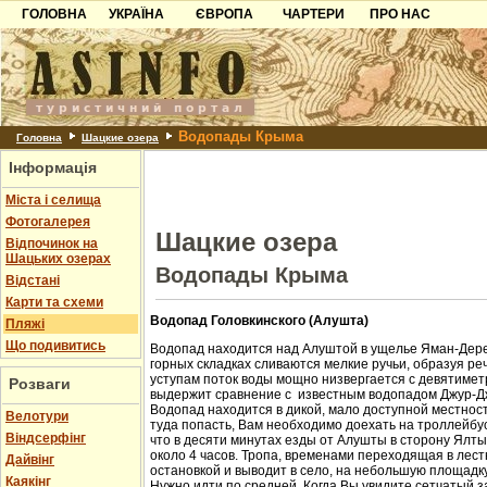
ГОЛОВНА
УКРАЇНА
ЄВРОПА
ЧАРТЕРИ
ПРО НАС
Карпати
Чорногорія
Контакти
Азов
Хорватія
Партнерам
Причорноморря
Болгарія
Додати готель
Водопады Крыма
Шацьк
Албанія
Питання
Головна
Шацкие озера
Інформація
Пошук готелів
Міста і селища
Фотогалерея
Шацкие озера
Відпочинок на
Шацьких озерах
Водопады Крыма
Відстані
Карти та схеми
Водопад Головкинского (Алушта)
Пляжі
Що подивитись
Водопад находится над Алуштой в ущелье Яман-Дере
горных складках сливаются мелкие ручьи, образуя ре
уступам поток воды мощно низвергается с девятиметр
Розваги
выдержит сравнение с известным водопадом Джур-Д
Водопад находится в дикой, мало доступной местност
Велотури
туда попасть, Вам необходимо доехать на троллейбус
Віндсерфінг
что в десяти минутах езды от Алушты в сторону Ялт
около 4 часов. Тропа, временами переходящая в лест
Дайвінг
остановкой и выводит в село, на небольшую площадк
Каякінг
Нужно идти по средней. Когда Вы увидите сетчатый з