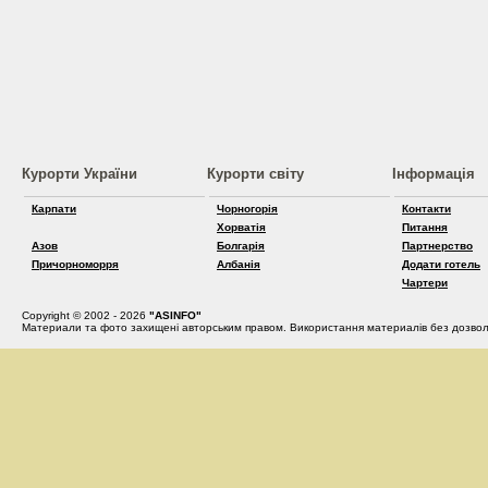
Курорти України
Курорти світу
Інформація
Карпати
Чорногорія
Контакти
Хорватія
Питання
Азов
Болгарія
Партнерство
Причорноморря
Албанія
Додати готель
Чартери
Copyright © 2002 - 2026
"ASINFO"
Материали та фото захищені авторським правом. Використання материалів без дозвол