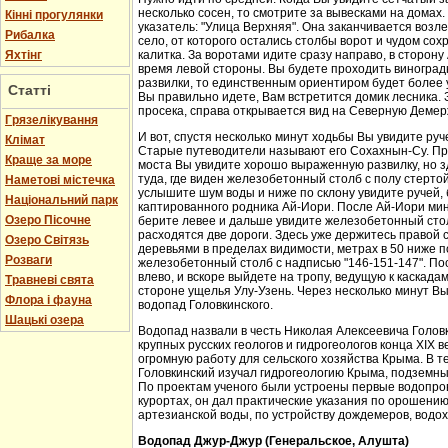
несколько сосен, то смотрите за вывесками на домах.
Кінні прогулянки
указатель: "Улица Верхняя". Она заканчивается возл
Рибалка
село, от которого остались столбы ворот и чудом со
Яхтінг
калитка. За воротами идите сразу направо, в сторон
время левой стороны. Вы будете проходить виноградн
развилки, то единственным ориентиром будет более у
Статті
Вы правильно идете, Вам встретится домик лесника. 
просека, справа открывается вид на Северную Демер
Грязелікування
И вот, спустя несколько минут ходьбы Вы увидите руч
Клімат
Старые путеводители называют его Сохахнын-Су. Пр
Краще за море
моста Вы увидите хорошо выраженную развилку, но з
туда, где виден железобетонный столб с полу стерто
Наметові містечка
услышите шум воды и ниже по склону увидите ручей,
Національний парк
каптированного родника Ай-Иори. После Ай-Иори мину
Озеро Пісочне
берите левее и дальше увидите железобетонный столб
расходятся две дороги. Здесь уже держитесь правой 
Озеро Світязь
деревьями в пределах видимости, метрах в 50 ниже п
Розваги
железобетонный столб с надписью "146-151-147". По
влево, и вскоре выйдете на тропу, ведущую к каскада
Травневі свята
стороне ущелья Улу-Узень. Через несколько минут Вы
Флора і фауна
водопад Головкинского.
Шацькі озера
Водопад назвали в честь Николая Алексеевича Головки
крупных русских геологов и гидрогеологов конца XIX 
огромную работу для сельского хозяйства Крыма. В 
Головкинский изучал гидрогеологию Крыма, подземн
По проектам ученого были устроены первые водопров
курортах, он дал практические указания по орошени
артезианской воды, по устройству дождемеров, водо
Водопад Джур-Джур (Генеральское, Алушта)