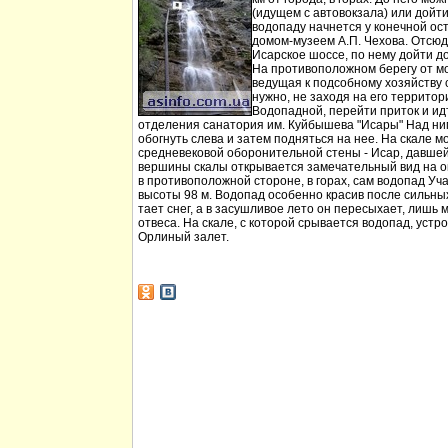
(идущем с автовокзала) или дойт
водопаду начнется у конечной ос
домом-музеем А.П. Чехова. Отсюд
Исарское шоссе, по нему дойти д
На противоположном берегу от мо
ведущая к подсобному хозяйству
нужно, не заходя на его территори
Водопадной, перейти приток и идт
отделения санатория им. Куйбышева "Исары" Над ни
обогнуть слева и затем подняться на нее. На скале м
средневековой оборонительной стены - Исар, давшей
вершины скалы открывается замечательный вид на ок
в противоположной стороне, в горах, сам водопад Уча
высоты 98 м. Водопад особенно красив после сильных 
тает снег, а в засушливое лето он пересыхает, лишь 
отвеса. На скале, с которой срывается водопад, устр
Орлиный залет.