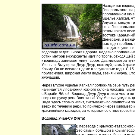
Находится водопа
Генеральского, на 
пропиленном ею в
ущелье Хапхал. Чт
Алушты, следует 
села Генеральског
возвышаются вели
востоке Караби-Яй
Демерджи, а между
выглядит гребень 
находится ущелье 
водопаду ведет широкая дорога, недавно проложенн
сотни метров экскурсанты идут по тропе, отходящей о
к водопаду занимает минут сорок. Два километра пут
Узень - и Вы у цели. Джур-Джур, пожалуй, самый кра
Крыму. Он не иссякает даже в засушливые годы. С 15
поблескивая, широкая лента воды, звеня и журча. Отс
журчащий.
Через глухое ущелье Хапхал проложила себе путь ре
начинается у подножия южного склона массива Тырк
с Вараби-Яйлой. Водопад Джур-Джур в этом месте н
вверх по руслу реки Восточный Улу-Узень и увидеть ц
Вода здесь словно кипит, скатываясь по скалистым п
вверх по течению реки, то примерно через километр 
красивейших каскадов, за которыми со стометровой в
Водопад Учан-Су (Ялта)
В переводе с крымско-татарского 
Это самый большой в Крыму водо
км от города, в горах. До него м