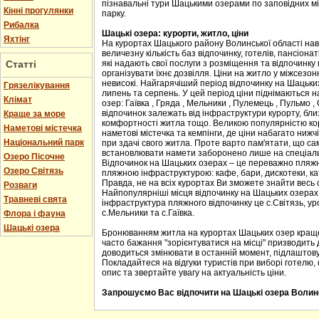
пізнавальні тури Шацькими озерами по заповідних м
Кінні прогулянки
парку.
Рибалка
Шацькі озера: курорти, житло, ціни
Яхтінг
На курортах Шацького району Волинської області на
величезну кількість баз відпочинку, готелів, пансіонат
Статті
які надають свої послуги з розміщення та відпочинку
організувати їхнє дозвілля. Ціни на житло у міжсезон
невисокі. Найгарячіший період відпочинку на Шацьких 
Грязелікування
липень та серпень. У цей період ціни піднімаються н
Клімат
озер: Гаївка , Гряда , Мельники , Пулемець , Пульмо , 
відпочинок залежать від інфраструктури курорту, близ
Краще за море
комфортності житла тощо. Великою популярністю ко
Наметові містечка
наметові містечка та кемпінги, де ціни набагато нижч
Національний парк
при здачі свого житла. Проте варто пам'ятати, що са
встановлювати намети заборонено лише на спеціальн
Озеро Пісочне
Відпочинок на Шацьких озерах – це переважно пляжн
Озеро Світязь
пляжною інфраструктурою: кафе, бари, дискотеки, ка
Правда, не на всіх курортах Ви зможете знайти весь 
Розваги
Найпопулярніші місця відпочинку на Шацьких озера
Травневі свята
інфраструктура пляжного відпочинку це с.Світязь, у
с.Мельники та с.Гаївка.
Флора і фауна
Шацькі озера
Бронюванням житла на курортах Шацьких озер краще
часто бажання "зорієнтуватися на місці" призводить 
доводиться змінювати в останній момент, підлаштову
Покладайтеся на відгуки туристів при виборі готелю,
опис та звертайте увагу на актуальність ціни.
Запрошуємо Вас відпочити на Шацькі озера Волинс