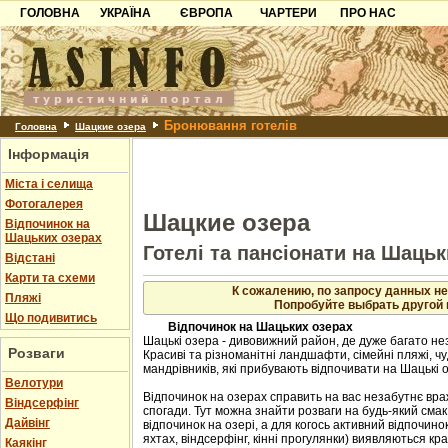
ГОЛОВНА
УКРАЇНА
ЄВРОПА
ЧАРТЕРИ
ПРО НАС
Карпати
Чорногорія
Контакти
Азов
Хорватія
Партнерам
Причорноморря
Болгарія
Додати готель
Бронювання готелів
Шацьк
Албанія
Питання
Головна
Шацкие озера
Інформація
Пошук готелів
Міста і селища
Фотогалерея
Шацкие озера
Відпочинок на
Шацьких озерах
Готелі та пансіонати на Шацьк
Відстані
Карти та схеми
К сожалению, по запросу данных не
Пляжі
Попробуйте выбрать другой 
Що подивитись
Відпочинок на Шацьких озерах
Шацькі озера - дивовижний район, де дуже багато не
Розваги
Красиві та різноманітні ландшафти, сімейні пляжі, 
мандрівників, які прибувають відпочивати на Шацькі 
Велотури
Відпочинок на озерах справить на вас незабутнє вр
Віндсерфінг
спогади. Тут можна знайти розваги на будь-який сма
Дайвінг
відпочинок на озері, а для когось активний відпочинок 
яхтах, віндсерфінг, кінні прогулянки) виявляються к
Каякінг