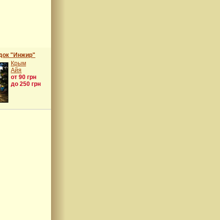
док "Инжир"
Крым
Айя
от 90 грн
до 250 грн