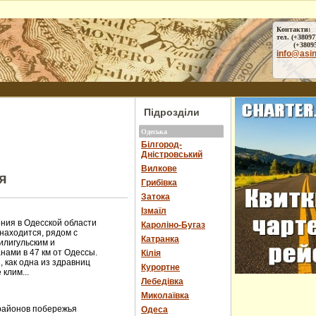
Контакти:
тел. (+38097
(+38095) 
info@asi
Підрозділи
Одеська
Білгород-
Дністровський
Вилкове
я
Грибівка
Затока
Ізмаїл
ния в Одесской области
Кароліно-Бугаз
находится, рядом с
Катранка
илигульским и
нами в 47 км от Одессы.
Кілія
, как одна из здравниц
Курортне
клим...
Лебедівка
Миколаївка
районов побережья
Одеса