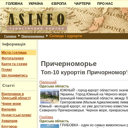
ГОЛОВНА
УКРАЇНА
ЄВРОПА
ЧАРТЕРИ
ПРО НАС
Карпати
Чорногорія
Контакти
Азов
Хорватія
Партнерам
Причорноморря
Болгарія
Додати готель
Селища і курорти
Шацьк
Албанія
Питання
Головна
Причерноморье
Інформація
Пошук готелів
Міста і селища
Фотогалерея
Причерноморье
Карти та схеми
Пляжі
Топ-10 курортів Причорномор'
Що подивитись
Південний
Статті
Одеська область
ЮЖНЫЙ - город-курорт областного значе
Відпочинок в
Украины. Город Южный на Чёрного море 
Одеській області
границей Николаевской области, между Т
Григоровским (Малым Аджаликским) лима
Чорне море
Южный - молодой курорт, но уже достаточно известен
Вилково
Северного Причерноморья. Черное море, прекрасные 
Нудистські пляжі
Грибівка
Аквапарк
Одеська область
ГРИБОВКА - один из самых живописных 
Білгород-