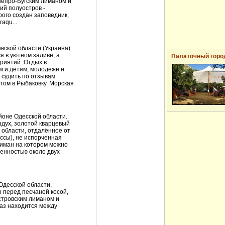
непро-Бугским лиманом и
ий полуостров -
ого создан заповедник,
aqu...
ской области (Украина)
я в уютном заливе, а
Палаточный горо
риятий. Отдых в
м и детям, молодеже и
 судить по отзывам
том в Рыбаковку. Морская
йоне Одесской области.
здух, золотой кварцевый
 области, отдалённое от
ссы), не испорченная
иман на котором можно
женностью около двух
десской области,
 перед песчаной косой,
тровским лиманом и
аз находится между