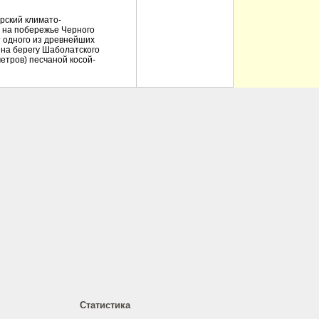
рский климато-
 на побережье Черного
 от одного из древнейших
, на берегу Шаболатского
метров) песчаной косой-
Статистика