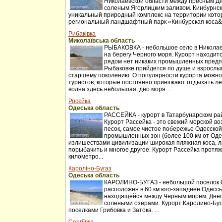
Николаевской области между пресным Д
соленым Ягорлицким заливом. Кинбурнск
уникальный природный комплекс на территории котор
региональный ландшафтный парк «Кинбурская коса&r
Рибаківка
Миколаївська область
РЫБАКОВКА - небольшое село в Николаев
на берегу Черного моря. Курорт находитс
рядом нет никаких промышленных предп
Рыбаковке прийдется по душе и взрослы
старшему поколению. О популярности курорта можно
туристов, которые постоянно приезжают отдыхать ле
волна здесь небольшая, дно моря ...
Росєйка
Одеська область
РАССЕЙКА - курорт в Татарбунарском ра
Курорт Рассейка - это свежий морской во
песок, самое чистое побережье Одесской
промышленных зон (более 100 км от Оде
излишествами цивилизации широкая пляжная коса, л
порыбачить и многое другое. Курорт Рассейка протя
километро...
Кароліно-Бугаз
Одеська область
КАРОЛИНО-БУГАЗ - небольшой поселок О
расположен в 60 км юго-западнее Одессы
находящейся между Черным морем, Днес
солеными озерами. Курорт Каролино-Буг
поселками Грибовка и Затока. ...