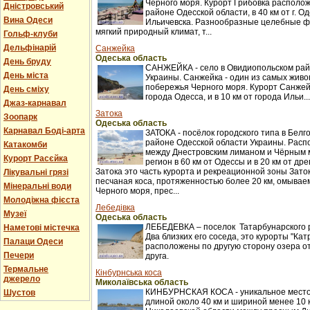
Черного моря. Курорт Грибовка располож
Дністровський
районе Одесской области, в 40 км от г. Оде
Вина Одеси
Ильичевска. Разнообразные целебные ф
мягкий природный климат, т...
Гольф-клуби
Дельфінарій
Санжейка
Одеська область
День бруду
САНЖЕЙКА - село в Овидиопольском рай
День міста
Украины. Санжейка - один из самых жив
побережья Черного моря. Курорт Санжейк
День сміху
города Одесса, и в 10 км от города Ильи...
Джаз-карнавал
Затока
Зоопарк
Одеська область
Карнавал Боді-арта
ЗАТОКА - посёлок городского типа в Бел
районе Одесской области Украины. Распо
Катакомби
между Днестровским лиманом и Чёрным 
Курорт Расєйка
регион в 60 км от Одессы и в 20 км от др
Затока это часть курорта и рекреационной зоны Заток
Лікувальні грязі
песчаная коса, протяженностью более 20 км, омыва
Мінеральні води
Черного моря, прес...
Молодіжна фієста
Лебедівка
Музеї
Одеська область
ЛЕБЕДЕВКА – поселок Татарбунарского 
Наметові містечка
Два близких его соседа, это курорты "Кат
Палаци Одеси
расположены по другую сторону озера о
Печери
друга.
Термальне
Кінбурнська коса
джерело
Миколаївська область
КИНБУРНСКАЯ КОСА - уникальное место
Шустов
длиной около 40 км и шириной менее 10 