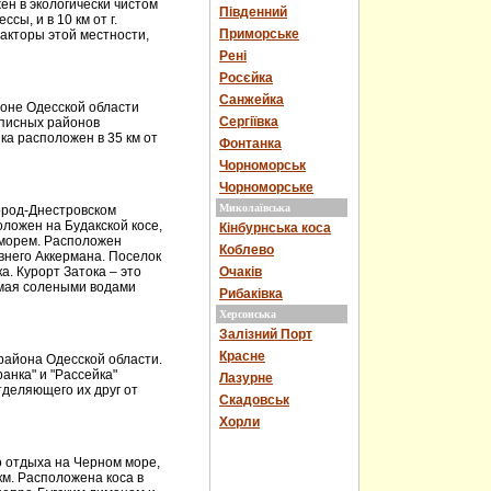
ен в экологически чистом
Південний
ссы, и в 10 км от г.
Приморське
акторы этой местности,
Рені
Росєйка
Санжейка
оне Одесской области
Сергіївка
описных районов
а расположен в 35 км от
Фонтанка
Чорноморськ
Чорноморське
Миколаївська
город-Днестровском
ложен на Будакской косе,
Кінбурнська коса
морем. Расположен
Коблево
евнего Аккермана. Поселок
а. Курорт Затока – это
Очаків
емая солеными водами
Рибаківка
Херсонська
Залізний Порт
Красне
района Одесской области.
ранка" и "Рассейка"
Лазурне
тделяющего их друг от
Скадовськ
Хорли
 отдыха на Черном море,
км. Расположена коса в