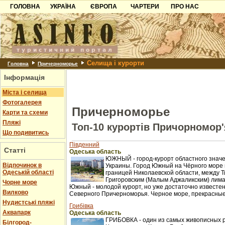
ГОЛОВНА
УКРАЇНА
ЄВРОПА
ЧАРТЕРИ
ПРО НАС
Карпати
Чорногорія
Контакти
Азов
Хорватія
Партнерам
Причорноморря
Болгарія
Додати готель
Селища і курорти
Шацьк
Албанія
Питання
Головна
Причерноморье
Інформація
Пошук готелів
Міста і селища
Фотогалерея
Причерноморье
Карти та схеми
Пляжі
Топ-10 курортів Причорномор'
Що подивитись
Південний
Статті
Одеська область
ЮЖНЫЙ - город-курорт областного значе
Відпочинок в
Украины. Город Южный на Чёрного море 
Одеській області
границей Николаевской области, между Т
Григоровским (Малым Аджаликским) лима
Чорне море
Южный - молодой курорт, но уже достаточно известен
Вилково
Северного Причерноморья. Черное море, прекрасные 
Нудистські пляжі
Грибівка
Аквапарк
Одеська область
ГРИБОВКА - один из самых живописных 
Білгород-