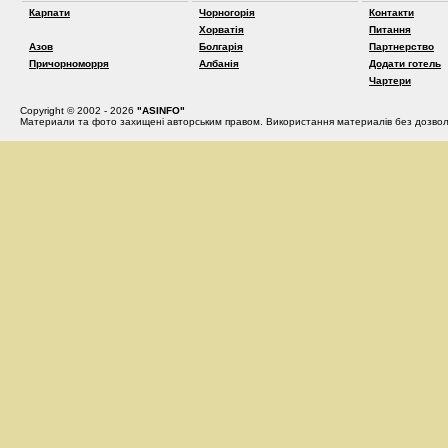
Карпати
Чорногорія
Контакти
Хорватія
Питання
Азов
Болгарія
Партнерство
Причорноморря
Албанія
Додати готель
Чартери
Copyright © 2002 - 2026
"ASINFO"
Материали та фото захищені авторським правом. Використання материалів без дозвол