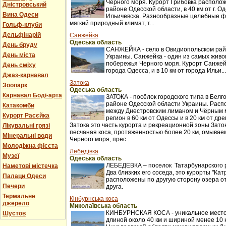
Черного моря. Курорт Грибовка располож
Дністровський
районе Одесской области, в 40 км от г. Оде
Вина Одеси
Ильичевска. Разнообразные целебные ф
мягкий природный климат, т...
Гольф-клуби
Дельфінарій
Санжейка
Одеська область
День бруду
САНЖЕЙКА - село в Овидиопольском рай
День міста
Украины. Санжейка - один из самых жив
побережья Черного моря. Курорт Санжейк
День сміху
города Одесса, и в 10 км от города Ильи...
Джаз-карнавал
Затока
Зоопарк
Одеська область
Карнавал Боді-арта
ЗАТОКА - посёлок городского типа в Бел
районе Одесской области Украины. Распо
Катакомби
между Днестровским лиманом и Чёрным 
Курорт Расєйка
регион в 60 км от Одессы и в 20 км от др
Затока это часть курорта и рекреационной зоны Заток
Лікувальні грязі
песчаная коса, протяженностью более 20 км, омыва
Мінеральні води
Черного моря, прес...
Молодіжна фієста
Лебедівка
Музеї
Одеська область
ЛЕБЕДЕВКА – поселок Татарбунарского 
Наметові містечка
Два близких его соседа, это курорты "Кат
Палаци Одеси
расположены по другую сторону озера о
Печери
друга.
Термальне
Кінбурнська коса
джерело
Миколаївська область
КИНБУРНСКАЯ КОСА - уникальное место
Шустов
длиной около 40 км и шириной менее 10 