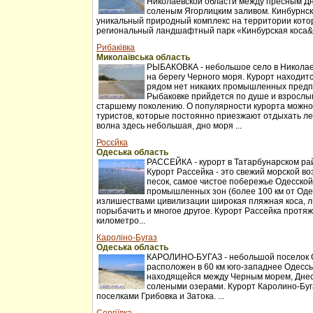
Николаевской области между пресным Д
соленым Ягорлицким заливом. Кинбурнск
уникальный природный комплекс на территории котор
региональный ландшафтный парк «Кинбурская коса&r
Рибаківка
Миколаївська область
РЫБАКОВКА - небольшое село в Николаев
на берегу Черного моря. Курорт находитс
рядом нет никаких промышленных предп
Рыбаковке прийдется по душе и взрослы
старшему поколению. О популярности курорта можно
туристов, которые постоянно приезжают отдыхать ле
волна здесь небольшая, дно моря ...
Росєйка
Одеська область
РАССЕЙКА - курорт в Татарбунарском ра
Курорт Рассейка - это свежий морской во
песок, самое чистое побережье Одесской
промышленных зон (более 100 км от Оде
излишествами цивилизации широкая пляжная коса, л
порыбачить и многое другое. Курорт Рассейка протя
километро...
Кароліно-Бугаз
Одеська область
КАРОЛИНО-БУГАЗ - небольшой поселок О
расположен в 60 км юго-западнее Одессы
находящейся между Черным морем, Днес
солеными озерами. Курорт Каролино-Буг
поселками Грибовка и Затока. ...