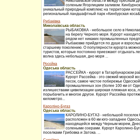
Николаевской области между пресным Д
соленым Ягорлицким заливом. Кинбурнск
уникальный природный комплекс на территории котор
региональный ландшафтный парк «Кинбурская коса&r
Рибаківка
Миколаївська область
РЫБАКОВКА - небольшое село в Николаев
на берегу Черного моря. Курорт находитс
рядом нет никаких промышленных предп
Рыбаковке прийдется по душе и взрослы
старшему поколению. О популярности курорта можно
туристов, которые постоянно приезжают отдыхать ле
волна здесь небольшая, дно моря ...
Росєйка
Одеська область
РАССЕЙКА - курорт в Татарбунарском ра
Курорт Рассейка - это свежий морской во
песок, самое чистое побережье Одесской
промышленных зон (более 100 км от Оде
излишествами цивилизации широкая пляжная коса, л
порыбачить и многое другое. Курорт Рассейка протя
километро...
Кароліно-Бугаз
Одеська область
КАРОЛИНО-БУГАЗ - небольшой поселок О
расположен в 60 км юго-западнее Одессы
находящейся между Черным морем, Днес
солеными озерами. Курорт Каролино-Буг
поселками Грибовка и Затока. ...