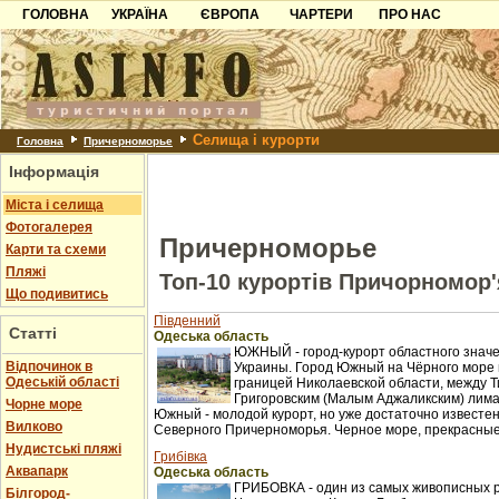
ГОЛОВНА
УКРАЇНА
ЄВРОПА
ЧАРТЕРИ
ПРО НАС
Карпати
Чорногорія
Контакти
Азов
Хорватія
Партнерам
Причорноморря
Болгарія
Додати готель
Селища і курорти
Шацьк
Албанія
Питання
Головна
Причерноморье
Інформація
Пошук готелів
Міста і селища
Фотогалерея
Причерноморье
Карти та схеми
Пляжі
Топ-10 курортів Причорномор'
Що подивитись
Південний
Статті
Одеська область
ЮЖНЫЙ - город-курорт областного значе
Відпочинок в
Украины. Город Южный на Чёрного море 
Одеській області
границей Николаевской области, между Т
Григоровским (Малым Аджаликским) лима
Чорне море
Южный - молодой курорт, но уже достаточно известен
Вилково
Северного Причерноморья. Черное море, прекрасные 
Нудистські пляжі
Грибівка
Аквапарк
Одеська область
ГРИБОВКА - один из самых живописных 
Білгород-