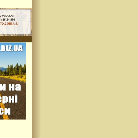
) 298-54-96
86-34-999
nfo.com.ua