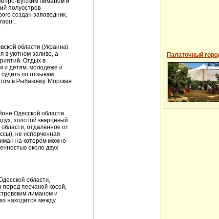
непро-Бугским лиманом и
ий полуостров -
ого создан заповедник,
aqu...
ской области (Украина)
я в уютном заливе, а
Палаточный горо
риятий. Отдых в
м и детям, молодеже и
 судить по отзывам
том в Рыбаковку. Морская
йоне Одесской области.
здух, золотой кварцевый
 области, отдалённое от
ссы), не испорченная
иман на котором можно
женностью около двух
десской области,
 перед песчаной косой,
тровским лиманом и
аз находится между