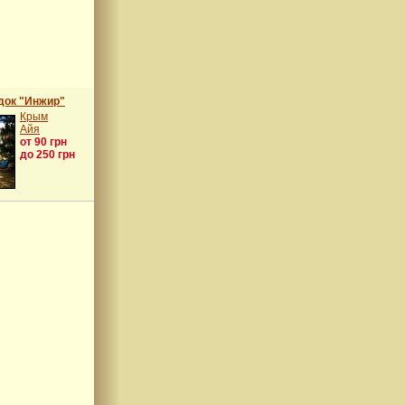
док "Инжир"
Крым
Айя
от 90 грн
до 250 грн