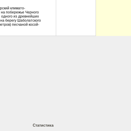
рский климато-
 на побережье Черного
 от одного из древнейших
, на берегу Шаболатского
метров) песчаной косой-
Статистика