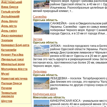
Черного моря. Курорт Грибовка располож
Дністровський
районе Одесской области, в 40 км от г. Оде
Вина Одеси
Ильичевска. Разнообразные целебные ф
мягкий природный климат, т...
Гольф-клуби
Дельфінарій
Санжейка
Одеська область
День бруду
САНЖЕЙКА - село в Овидиопольском рай
День міста
Украины. Санжейка - один из самых жив
побережья Черного моря. Курорт Санжейк
День сміху
города Одесса, и в 10 км от города Ильи...
Джаз-карнавал
Затока
Зоопарк
Одеська область
Карнавал Боді-арта
ЗАТОКА - посёлок городского типа в Бел
районе Одесской области Украины. Распо
Катакомби
между Днестровским лиманом и Чёрным 
Курорт Расєйка
регион в 60 км от Одессы и в 20 км от др
Затока это часть курорта и рекреационной зоны Заток
Лікувальні грязі
песчаная коса, протяженностью более 20 км, омыва
Мінеральні води
Черного моря, прес...
Молодіжна фієста
Лебедівка
Музеї
Одеська область
ЛЕБЕДЕВКА – поселок Татарбунарского 
Наметові містечка
Два близких его соседа, это курорты "Кат
Палаци Одеси
расположены по другую сторону озера о
Печери
друга.
Термальне
Кінбурнська коса
джерело
Миколаївська область
КИНБУРНСКАЯ КОСА - уникальное место
Шустов
длиной около 40 км и шириной менее 10 