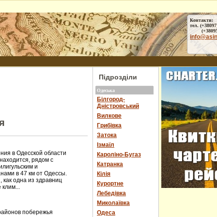
Контакти:
тел. (+38097
(+38095) 
info@asi
Підрозділи
Одеська
Білгород-
Дністровський
Вилкове
я
Грибівка
Затока
Ізмаїл
ния в Одесской области
Кароліно-Бугаз
находится, рядом с
Катранка
илигульским и
нами в 47 км от Одессы.
Кілія
, как одна из здравниц
Курортне
клим...
Лебедівка
Миколаївка
районов побережья
Одеса