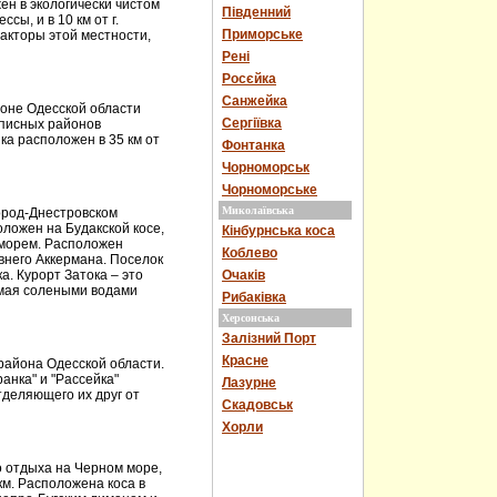
ен в экологически чистом
Південний
ссы, и в 10 км от г.
Приморське
акторы этой местности,
Рені
Росєйка
Санжейка
оне Одесской области
Сергіївка
описных районов
а расположен в 35 км от
Фонтанка
Чорноморськ
Чорноморське
Миколаївська
город-Днестровском
ложен на Будакской косе,
Кінбурнська коса
морем. Расположен
Коблево
евнего Аккермана. Поселок
а. Курорт Затока – это
Очаків
емая солеными водами
Рибаківка
Херсонська
Залізний Порт
Красне
района Одесской области.
ранка" и "Рассейка"
Лазурне
тделяющего их друг от
Скадовськ
Хорли
 отдыха на Черном море,
км. Расположена коса в