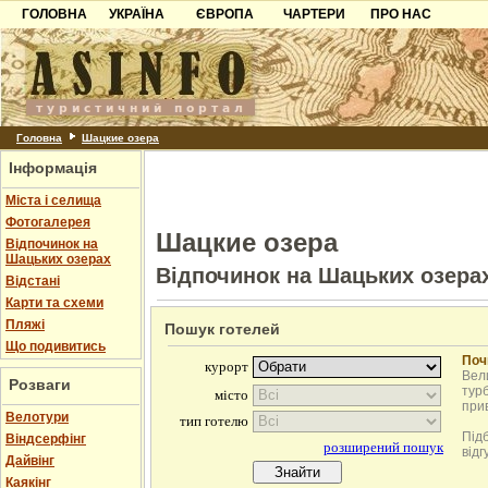
ГОЛОВНА
УКРАЇНА
ЄВРОПА
ЧАРТЕРИ
ПРО НАС
Карпати
Чорногорія
Контакти
Азов
Хорватія
Партнерам
Причорноморря
Болгарія
Додати готель
Шацьк
Албанія
Питання
Головна
Шацкие озера
Інформація
Пошук готелів
Міста і селища
Фотогалерея
Шацкие озера
Відпочинок на
Шацьких озерах
Відпочинок на Шацьких озера
Відстані
Карти та схеми
Пляжі
Пошук готелей
Що подивитись
Поч
Вели
Розваги
турб
при
Велотури
Під
Віндсерфінг
відг
Дайвінг
Каякінг