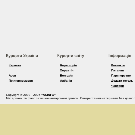
Курорти України
Курорти світу
Інформація
Карпати
Чорногорія
Контакти
Хорватія
Питання
Азов
Болгарія
Партнерство
Причорноморря
Албанія
Додати готель
Чартери
Copyright © 2002 - 2026
"ASINFO"
Материали та фото захищені авторським правом. Використання материалів без дозвол