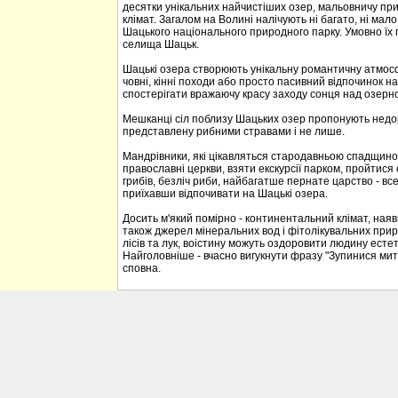
десятки унікальних найчистіших озер, мальовничу при
клімат. Загалом на Волині налічують ні багато, ні мал
Шацького національного природного парку. Умовно їх
селища Шацьк.
Шацькі озера створюють унікальну романтичну атмосф
човні, кінні походи або просто пасивний відпочинок 
спостерігати вражаючу красу заходу сонця над озерн
Мешканці сіл поблизу Шацьких озер пропонують недорог
представлену рибними стравами і не лише.
Мандрівники, які цікавляться стародавньою спадщино
православні церкви, взяти екскурсії парком, пройтися 
грибів, безліч риби, найбагатше пернате царство - вс
приїхавши відпочивати на Шацькі озера.
Досить м'який помірно - континентальний клімат, наявн
також джерел мінеральних вод і фітолікувальних прир
лісів та лук, воістину можуть оздоровити людину ест
Найголовніше - вчасно вигукнути фразу "Зупинися ми
сповна.