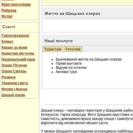
Кінні прогулянки
Рибалка
Житло на Шацьких озерах
Яхтінг
Статті
Грязелікування
Наші послуги
Клімат
Краще за море
Туристам
Готелям
Наметові містечка
Національний парк
Бронювання житла на Шацьких озерах
Прямі контакти
Озеро Пісочне
Відгуки по готелях
Озеро Світязь
Активні тури
Розваги
Травневі свята
Флора і фауна
Шацькі озера
Розміщення інформації про готель на нашому
Редагування інформації і цін на вимогу
Лічільник відвідувачів
Шацькі озера – заповідна територія у Шацькому районі
Білоруссю. Гарна природа. Фото Шацьких карстових о
самотність, дивовижної краси заходу сонця і самобу
відпочити від нескінченної міської суєти.
У межах Шацького заповідника зосереджено найбільш