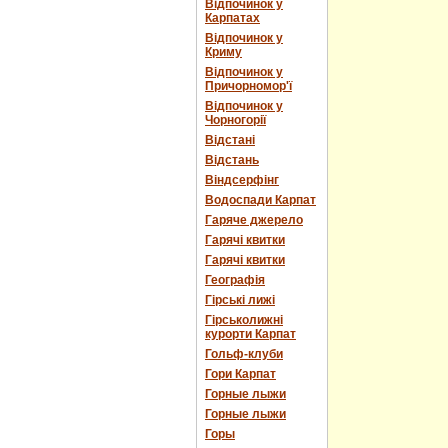
Відпочинок у
Карпатах
Відпочинок у
Криму
Відпочинок у
Причорномор'ї
Відпочинок у
Чорногорії
Відстані
Відстань
Віндсерфінг
Водоспади Карпат
Гаряче джерело
Гарячі квитки
Гарячі квитки
Географія
Гірські лижі
Гірськолижні
курорти Карпат
Гольф-клуби
Гори Карпат
Горные лыжи
Горные лыжи
Горы