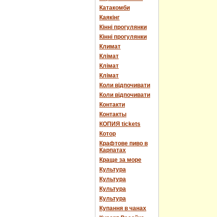
Катакомби
Каякінг
Кінні прогулянки
Кінні прогулянки
Климат
Клімат
Клімат
Клімат
Коли відпочивати
Коли відпочивати
Контакти
Контакты
КОПИЯ tickets
Котор
Крафтове пиво в
Карпатах
Краще за море
Культура
Культура
Культура
Культура
Купання в чанах