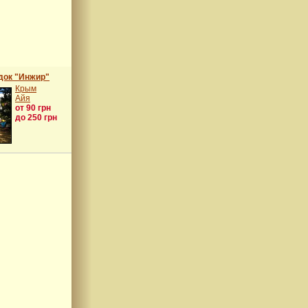
док "Инжир"
Крым
Айя
от 90 грн
до 250 грн