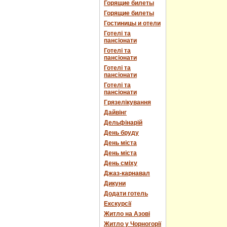
Горящие билеты
Горящие билеты
Гостиницы и отели
Готелі та
пансіонати
Готелі та
пансіонати
Готелі та
пансіонати
Готелі та
пансіонати
Грязелікування
Дайвінг
Дельфінарій
День бруду
День міста
День міста
День сміху
Джаз-карнавал
Дикуни
Додати готель
Екскурсії
Житло на Азові
Житло у Чорногорії