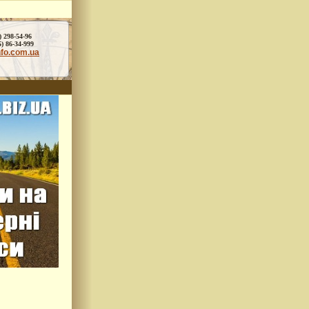
) 298-54-96
86-34-999
nfo.com.ua