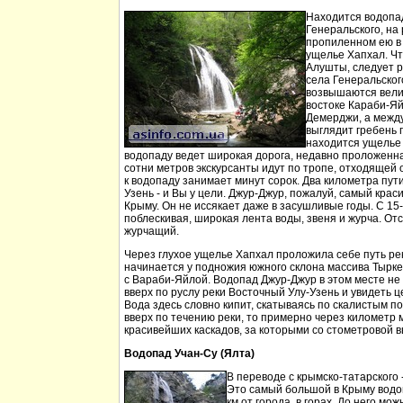
Находится водопа
Генеральского, на 
пропиленном ею в
ущелье Хапхал. Чт
Алушты, следует 
села Генеральског
возвышаются вели
востоке Караби-Яй
Демерджи, а между
выглядит гребень 
находится ущелье 
водопаду ведет широкая дорога, недавно проложенн
сотни метров экскурсанты идут по тропе, отходящей о
к водопаду занимает минут сорок. Два километра пут
Узень - и Вы у цели. Джур-Джур, пожалуй, самый кра
Крыму. Он не иссякает даже в засушливые годы. С 15
поблескивая, широкая лента воды, звеня и журча. Отс
журчащий.
Через глухое ущелье Хапхал проложила себе путь ре
начинается у подножия южного склона массива Тырк
с Вараби-Яйлой. Водопад Джур-Джур в этом месте н
вверх по руслу реки Восточный Улу-Узень и увидеть ц
Вода здесь словно кипит, скатываясь по скалистым п
вверх по течению реки, то примерно через километр 
красивейших каскадов, за которыми со стометровой в
Водопад Учан-Су (Ялта)
В переводе с крымско-татарского 
Это самый большой в Крыму водо
км от города, в горах. До него м