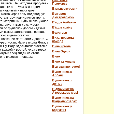
Балтика и
и пешком. Пешеходная прогулка к
Приморье
тановки автобуса №8 рядом с
Бальнеокурорти
а надо выйти на старое
Білгород-
о моста через реку Водопадную.
Дністровський
ста в гору поднимается тропа,
 санатория им. Куйбышева. Далее
В'їзд в Албанію
ю, спуститься к руслу реки
В'їзд в країну
и по грунтовой дороге к дачам
ми возвышается скала, ее надо
Велотури
ожно видеть остатки
Виза, правила
 название местности и дороге. С
въезда
рестности. На юге видна Ялта, а
н-Су. Вода здесь низвергается с
Вина Крыма
дождей и весной, когда в горах
Вина Одеси
мокрый след виден на стене
Вино
оена видовая площадка -
Вино та коньяк
Відгуки про готелі
Відпочинок в
Албанії
Відпочинок з
дітьми
Відпочинок на
Азовському морі
Відпочинок на
Шацьких озерах
Відпочинок у
Карпатах