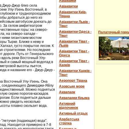
Авіаквики
д Джур-Джур близ села
Авіаквитки
реке Улу-Узень Восточный, в
Авіаквитки Київ-
 глубоком и труднопроходимом
Тірана
обы добраться до него из
рейсовым автобусом доехать до
Авіаквитки Львів -
о. За селом амфитеатром
Тіват
чественные горы: на северо-
Авіаквитки Одеса -
Палаточный горо
ла, на северо-западе -
Тіват
 ними гигантским мостом
Авіаквитки Тіват -
горы Тырке. Ближе к нему и
Львів
Хапхал, густо покрытое лесом. К
ая строителями. Но последние
Авіаквитки Тіват -
т дороги. Путь от Генеральского
Одеса
и вдоль реки Восточный Улу-
Авіаквитки Тіват -
сивый и самый мощный водопад в
Харків
-метровой высоты льется,
юда и название его - Джур-Джур -
Авіаквитки Харків -
Тіват
Аеропорт Тірана
ка Восточный Улу-Узень. Она
е, соединяющего Демерджи-Яйлу
Азовське море
е единственный. Можно подняться
Аквапарк
елую серию порогов-каскадов.
орогам. Если подняться дальше
Аквапарки Крыма
можно увидеть несколько
Активний
ысоты плавно скользит вода.
відпочинок
Активный отдых
Арабатська
- "летучая (падающая) вода".
стрілка
пад. Находится примерно в 7-8
ожно доехать на маршрутном такси