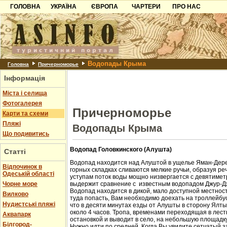
ГОЛОВНА
УКРАЇНА
ЄВРОПА
ЧАРТЕРИ
ПРО НАС
Карпати
Чорногорія
Контакти
Азов
Хорватія
Партнерам
Причорноморря
Болгарія
Додати готель
Водопады Крыма
Шацьк
Албанія
Питання
Головна
Причерноморье
Інформація
Пошук готелів
Міста і селища
Фотогалерея
Причерноморье
Карти та схеми
Пляжі
Водопады Крыма
Що подивитись
Водопад Головкинского (Алушта)
Статті
Водопад находится над Алуштой в ущелье Яман-Дере
Відпочинок в
горных складках сливаются мелкие ручьи, образуя ре
Одеській області
уступам поток воды мощно низвергается с девятиметр
Чорне море
выдержит сравнение с известным водопадом Джур-Д
Водопад находится в дикой, мало доступной местност
Вилково
туда попасть, Вам необходимо доехать на троллейбус
Нудистські пляжі
что в десяти минутах езды от Алушты в сторону Ялт
около 4 часов. Тропа, временами переходящая в лест
Аквапарк
остановкой и выводит в село, на небольшую площадк
Білгород-
Нужно идти по средней. Когда Вы увидите сетчатый з