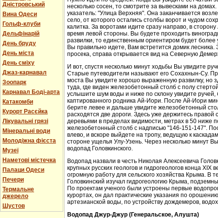
Дністровський
несколько сосен, то смотрите за вывесками на домах.
указатель: "Улица Верхняя". Она заканчивается возл
Вина Одеси
село, от которого остались столбы ворот и чудом со
Гольф-клуби
калитка. За воротами идите сразу направо, в сторон
Дельфінарій
время левой стороны. Вы будете проходить виноградн
развилки, то единственным ориентиром будет более у
День бруду
Вы правильно идете, Вам встретится домик лесника. 
День міста
просека, справа открывается вид на Северную Демер
День сміху
И вот, спустя несколько минут ходьбы Вы увидите руч
Джаз-карнавал
Старые путеводители называют его Сохахнын-Су. Пр
моста Вы увидите хорошо выраженную развилку, но з
Зоопарк
туда, где виден железобетонный столб с полу стерто
Карнавал Боді-арта
услышите шум воды и ниже по склону увидите ручей,
каптированного родника Ай-Иори. После Ай-Иори мину
Катакомби
берите левее и дальше увидите железобетонный столб
Курорт Расєйка
расходятся две дороги. Здесь уже держитесь правой 
Лікувальні грязі
деревьями в пределах видимости, метрах в 50 ниже п
железобетонный столб с надписью "146-151-147". По
Мінеральні води
влево, и вскоре выйдете на тропу, ведущую к каскада
Молодіжна фієста
стороне ущелья Улу-Узень. Через несколько минут Вы
водопад Головкинского.
Музеї
Наметові містечка
Водопад назвали в честь Николая Алексеевича Головки
крупных русских геологов и гидрогеологов конца XIX 
Палаци Одеси
огромную работу для сельского хозяйства Крыма. В 
Печери
Головкинский изучал гидрогеологию Крыма, подземн
По проектам ученого были устроены первые водопров
Термальне
курортах, он дал практические указания по орошени
джерело
артезианской воды, по устройству дождемеров, водо
Шустов
Водопад Джур-Джур (Генеральское, Алушта)