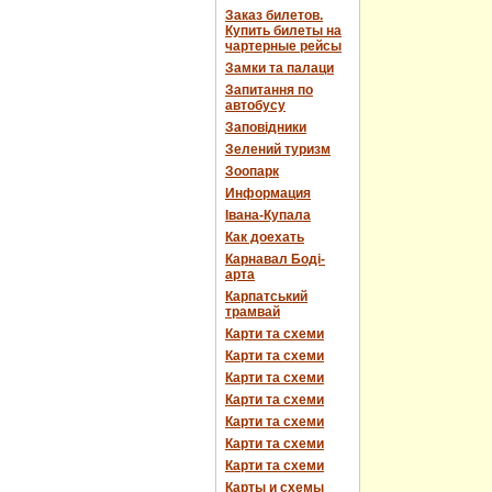
Заказ билетов.
Купить билеты на
чартерные рейсы
Замки та палаци
Запитання по
автобусу
Заповідники
Зелений туризм
Зоопарк
Информация
Івана-Купала
Как доехать
Карнавал Боді-
арта
Карпатський
трамвай
Карти та схеми
Карти та схеми
Карти та схеми
Карти та схеми
Карти та схеми
Карти та схеми
Карти та схеми
Карты и схемы