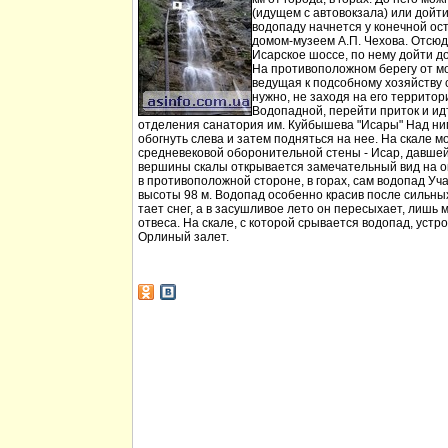
(идущем с автовокзала) или дойт
водопаду начнется у конечной ос
домом-музеем А.П. Чехова. Отсюд
Исарское шоссе, по нему дойти д
На противоположном берегу от мо
ведущая к подсобному хозяйству
нужно, не заходя на его территори
Водопадной, перейти приток и идт
отделения санатория им. Куйбышева "Исары" Над ни
обогнуть слева и затем подняться на нее. На скале м
средневековой оборонительной стены - Исар, давшей
вершины скалы открывается замечательный вид на ок
в противоположной стороне, в горах, сам водопад Уча
высоты 98 м. Водопад особенно красив после сильных 
тает снег, а в засушливое лето он пересыхает, лишь 
отвеса. На скале, с которой срывается водопад, устр
Орлиный залет.