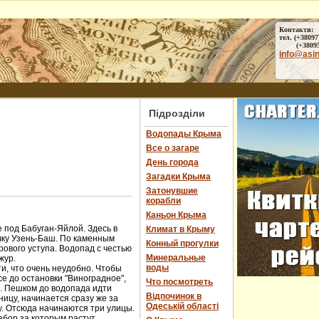
Контакти:
тел. (+38097
(+38095) 
info@asi
Підрозділи
Водопады Крыма
Все о загаре
День города
Загадки Крыма
Затонувшие
корабли
Каньон Крыма
 под Бабуган-Яйлой. Здесь в
Климат в Крыму
чку Узень-Баш. По каменным
Конный прогулки
ового уступа. Водопад с честью
Минеральные
жур.
воды
и, что очень неудобно. Чтобы
е до остановки "Виноградное",
Что посмотреть
ы. Пешком до водопада идти
Відпочинок в
ницу, начинается сразу же за
Одеській області
у. Отсюда начинаются три улицы.
абор за которым растут