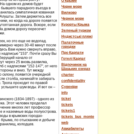
О Крыме
 На одном из домов будет
Чорне море
е бывшего парадного въезда в
хранилась симпатичная кованная
Вилково
у Алушты. Затем держитесь все
Черное море
ики, но когда на дороге появятся
Курорты Крыма
топтанная дорога. Вскоре, если
За домом дорогу пересечет
Зеленый туризм
жи.
Нудистські пляжі
еек, но это еще не водопад.
Палаточные
имерно через 30-40 минут после
городки
десь Вам нужно свернуть вправо,
Про Карпати
й надписью "153". Почти сразу Вы
 берущий начало от
Готелі Карпат
т через 25 вновь развилка,
Відпочинок на
 с надписями "152-147", от него
Шацьких озерах
стороны и вниз. Тут между
о склону, появится очередной
charter
сле столба, начинайте забирать
confidentiality
м. Тропа проходит по правой
Cувеніри
 услышите шум воды. И вот он –
info
ticket
нского (1834-1897) - одного из
века. Этот человек проделал
tickets
течение многих лет профессор
tickets1
ые и наземные воды полуострова.
оды в крымских городах-
tickets_bus_monte
ю Крыма, по отысканию и добыче
web
хранилищ, колодцев.
Авиабилеты