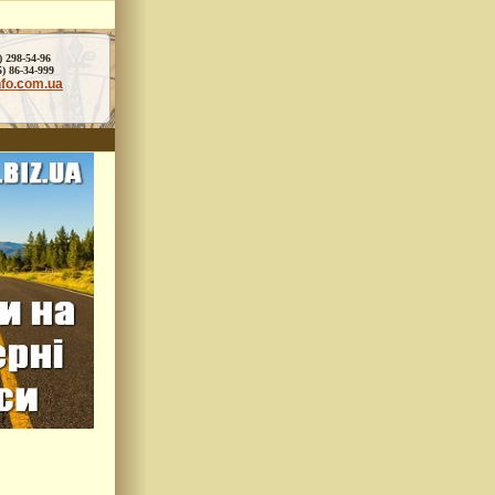
) 298-54-96
86-34-999
nfo.com.ua