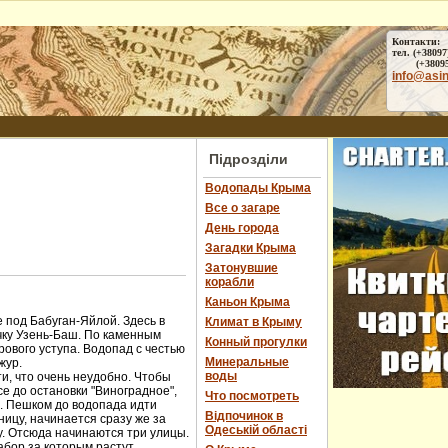
Контакти:
тел. (+38097
(+38095) 
info@asi
Підрозділи
Водопады Крыма
Все о загаре
День города
Загадки Крыма
Затонувшие
корабли
Каньон Крыма
 под Бабуган-Яйлой. Здесь в
Климат в Крыму
чку Узень-Баш. По каменным
Конный прогулки
ового уступа. Водопад с честью
Минеральные
жур.
воды
и, что очень неудобно. Чтобы
е до остановки "Виноградное",
Что посмотреть
ы. Пешком до водопада идти
Відпочинок в
ницу, начинается сразу же за
Одеській області
у. Отсюда начинаются три улицы.
абор за которым растут