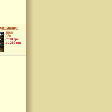
док "Инжир"
Крым
Айя
от 90 грн
до 250 грн