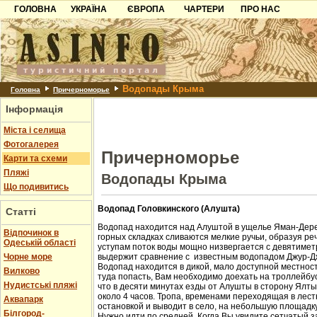
ГОЛОВНА
УКРАЇНА
ЄВРОПА
ЧАРТЕРИ
ПРО НАС
Карпати
Чорногорія
Контакти
Азов
Хорватія
Партнерам
Причорноморря
Болгарія
Додати готель
Водопады Крыма
Шацьк
Албанія
Питання
Головна
Причерноморье
Інформація
Пошук готелів
Міста і селища
Фотогалерея
Причерноморье
Карти та схеми
Пляжі
Водопады Крыма
Що подивитись
Водопад Головкинского (Алушта)
Статті
Водопад находится над Алуштой в ущелье Яман-Дере
Відпочинок в
горных складках сливаются мелкие ручьи, образуя ре
Одеській області
уступам поток воды мощно низвергается с девятиметр
Чорне море
выдержит сравнение с известным водопадом Джур-Д
Водопад находится в дикой, мало доступной местност
Вилково
туда попасть, Вам необходимо доехать на троллейбус
Нудистські пляжі
что в десяти минутах езды от Алушты в сторону Ялт
около 4 часов. Тропа, временами переходящая в лест
Аквапарк
остановкой и выводит в село, на небольшую площадк
Білгород-
Нужно идти по средней. Когда Вы увидите сетчатый з