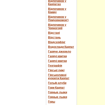
Відпочинок у
Карпатах
Відпочинок у
Криму
Відпочинок у
Причорномор'ї
Відпочинок у
Чорногорії
Відстані
Відстань
Віндсерфінг
Водоспади Карпат
Гаряче джерело
Гарячі квитки
Гарячі квитки
Географія
Гірські лижі
Гірськолижні
курорти Карпат
Гольф-клуби
Гори Карпат
Горные лыжи
Горные лыжи
Горы