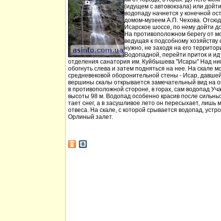
(идущем с автовокзала) или дойт
водопаду начнется у конечной ос
домом-музеем А.П. Чехова. Отсюд
Исарское шоссе, по нему дойти д
На противоположном берегу от мо
ведущая к подсобному хозяйству
нужно, не заходя на его территори
Водопадной, перейти приток и идт
отделения санатория им. Куйбышева "Исары" Над ни
обогнуть слева и затем подняться на нее. На скале м
средневековой оборонительной стены - Исар, давшей
вершины скалы открывается замечательный вид на ок
в противоположной стороне, в горах, сам водопад Уча
высоты 98 м. Водопад особенно красив после сильных 
тает снег, а в засушливое лето он пересыхает, лишь 
отвеса. На скале, с которой срывается водопад, устр
Орлиный залет.