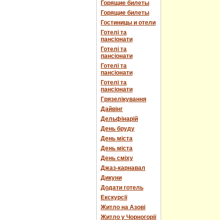
Горящие билеты
Горящие билеты
Гостиницы и отели
Готелі та
пансіонати
Готелі та
пансіонати
Готелі та
пансіонати
Готелі та
пансіонати
Грязелікування
Дайвінг
Дельфінарій
День бруду
День міста
День міста
День сміху
Джаз-карнавал
Дикуни
Додати готель
Екскурсії
Житло на Азові
Житло у Чорногорії