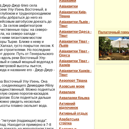
Авіаквики
д Джур-Джур близ села
Авіаквитки
реке Улу-Узень Восточный, в
Авіаквитки Київ-
 глубоком и труднопроходимом
Тірана
обы добраться до него из
рейсовым автобусом доехать до
Авіаквитки Львів -
о. За селом амфитеатром
Тіват
чественные горы: на северо-
Авіаквитки Одеса -
Палаточный горо
ла, на северо-западе -
Тіват
 ними гигантским мостом
Авіаквитки Тіват -
горы Тырке. Ближе к нему и
Львів
Хапхал, густо покрытое лесом. К
ая строителями. Но последние
Авіаквитки Тіват -
т дороги. Путь от Генеральского
Одеса
и вдоль реки Восточный Улу-
Авіаквитки Тіват -
сивый и самый мощный водопад в
Харків
-метровой высоты льется,
юда и название его - Джур-Джур -
Авіаквитки Харків -
Тіват
Аеропорт Тірана
ка Восточный Улу-Узень. Она
е, соединяющего Демерджи-Яйлу
Азовське море
е единственный. Можно подняться
Аквапарк
елую серию порогов-каскадов.
орогам. Если подняться дальше
Аквапарки Крыма
можно увидеть несколько
Активний
ысоты плавно скользит вода.
відпочинок
Активный отдых
Арабатська
- "летучая (падающая) вода".
стрілка
пад. Находится примерно в 7-8
ожно доехать на маршрутном такси