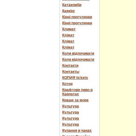
Катакомби
Каякінг
Кінні прогулянки
Кінні прогулянки
Климат
Клімат
Клімат
Клімат
Коли відпочивати
Коли відпочивати
Контакти
Контакты
КОПИЯ tickets
Котор
Крафтове пиво в
Карпатах
Краще за море
Культура
Культура
Культура
Культура
Купання в чанах