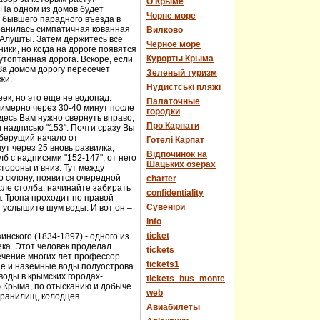
О Крыме
 На одном из домов будет
Чорне море
е бывшего парадного въезда в
хранилась симпатичная кованная
Вилково
у Алушты. Затем держитесь все
Черное море
ики, но когда на дороге появятся
Курорты Крыма
топтанная дорога. Вскоре, если
За домом дорогу пересечет
Зеленый туризм
жи.
Нудистські пляжі
еек, но это еще не водопад.
Палаточные
имерно через 30-40 минут после
городки
десь Вам нужно свернуть вправо,
Про Карпати
й надписью "153". Почти сразу Вы
 берущий начало от
Готелі Карпат
т через 25 вновь развилка,
Відпочинок на
 с надписями "152-147", от него
Шацьких озерах
стороны и вниз. Тут между
о склону, появится очередной
charter
сле столба, начинайте забирать
confidentiality
м. Тропа проходит по правой
Cувеніри
 услышите шум воды. И вот он –
info
ticket
нского (1834-1897) - одного из
века. Этот человек проделал
tickets
течение многих лет профессор
tickets1
ые и наземные воды полуострова.
оды в крымских городах-
tickets_bus_monte
ю Крыма, по отысканию и добыче
web
хранилищ, колодцев.
Авиабилеты