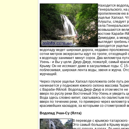
Находится водопа
Генеральского, на 
пропиленном ею в
ущелье Хапхал. Чт
Алушты, следует 
села Генеральског
возвышаются вели
востоке Караби-Яй
Демерджи, а между
выглядит гребень 
находится ущелье 
водопаду ведет широкая дорога, недавно проложенн
сотни метров экскурсанты идут по тропе, отходящей о
к водопаду занимает минут сорок. Два километра пут
Узень - и Вы у цели. Джур-Джур, пожалуй, самый кра
Крыму. Он не иссякает даже в засушливые годы. С 15
поблескивая, широкая лента воды, звеня и журча. Отс
журчащий.
Через глухое ущелье Хапхал проложила себе путь ре
начинается у подножия южного склона массива Тырк
с Вараби-Яйлой. Водопад Джур-Джур в этом месте н
вверх по руслу реки Восточный Улу-Узень и увидеть ц
Вода здесь словно кипит, скатываясь по скалистым п
вверх по течению реки, то примерно через километр 
красивейших каскадов, за которыми со стометровой в
Водопад Учан-Су (Ялта)
В переводе с крымско-татарского 
Это самый большой в Крыму водо
км от города, в горах. До него м