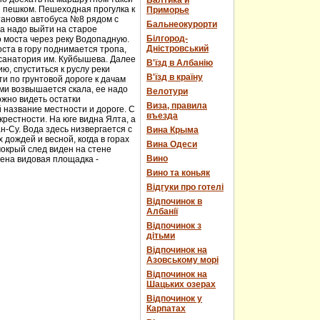
Балтика и
и пешком. Пешеходная прогулка к
Приморье
тановки автобуса №8 рядом с
Бальнеокурорти
а надо выйти на старое
Білгород-
о моста через реку Водопадную.
Дністровський
ста в гору поднимается тропа,
 санатория им. Куйбышева. Далее
В'їзд в Албанію
ю, спуститься к руслу реки
В'їзд в країну
и по грунтовой дороге к дачам
ми возвышается скала, ее надо
Велотури
ожно видеть остатки
Виза, правила
 название местности и дороге. С
въезда
рестности. На юге видна Ялта, а
н-Су. Вода здесь низвергается с
Вина Крыма
дождей и весной, когда в горах
Вина Одеси
мокрый след виден на стене
Вино
оена видовая площадка -
Вино та коньяк
Відгуки про готелі
Відпочинок в
Албанії
Відпочинок з
дітьми
Відпочинок на
Азовському морі
Відпочинок на
Шацьких озерах
Відпочинок у
Карпатах