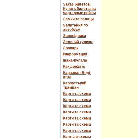
Заказ билетов.
Купить билеты на
чартерные рейсы
Замки та палаци
Запитання по
автобусу
Заповідники
Зелений туризм
Зоопарк
Информация
Івана-Купала
Как доехать
Карнавал Боді-
арта
Карпатський
трамвай
Карти та схеми
Карти та схеми
Карти та схеми
Карти та схеми
Карти та схеми
Карти та схеми
Карти та схеми
Карты и схемы