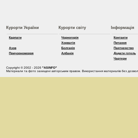
Курорти України
Курорти світу
Інформація
Карпати
Чорногорія
Контакти
Хорватія
Питання
Азов
Болгарія
Партнерство
Причорноморря
Албанія
Додати готель
Чартери
Copyright © 2002 - 2026
"ASINFO"
Материали та фото захищені авторським правом. Використання материалів без дозвол