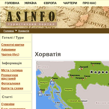
ГОЛОВНА
УКРАЇНА
ЄВРОПА
ЧАРТЕРИ
ПРО НАС
Карпати
Чорногорія
Контакти
Азов
Хорватія
Партнерам
Причорноморря
Болгарія
Додати готель
Шацьк
Албанія
Питання
Головна
Хорватія
Готелі / Тури
Пошук готелів
Спекотні квитки
Авіаквики
Хорватія
Чартер (бус)
Інформація
Міста і селища
Розрахунок
відстаней
Фотогалерея
Карти та схеми
Статті
Cувеніри