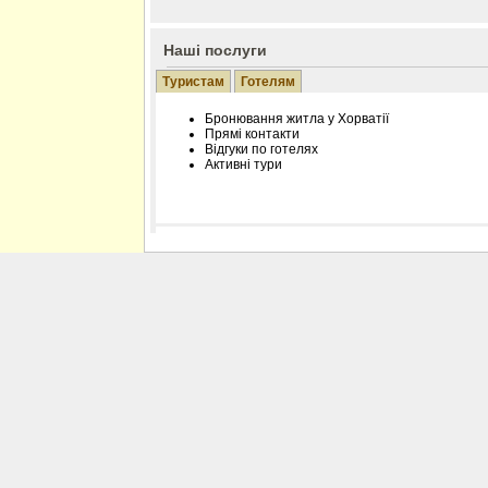
Наші послуги
Туристам
Готелям
Бронювання житла у Хорватії
Прямі контакти
Відгуки по готелях
Активні тури
Розміщення інформації про готель на нашому
Редагування інформації і цін на вимогу
Лічільник відвідувачів