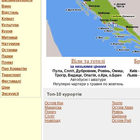
Бальнеокурорти
Вино
Відстань
Клімат
Культура
Кухня
Митниця
Натуризм
Острови
Парки
Віли та готелі
Бр
Пляжі
за низькими цінами
Про Хорватію
Пула, Спліт, Дубровник, Ровінь, Омиш,
Київ 
Транспорт
Трогір, Видице, Опатія, о.Крк, о.Брач
Львів -
Автобусні і авіатури
Фестивалі
Регулярні чартери з травня по жовтень
Ціни
Экскурсії
Топ-10 курортів
Острів Крк
Трогір
Макарска
Острів Хвар
Пореч
Ровінь
Спліт
Шибенік
Новіград
Острів Раб