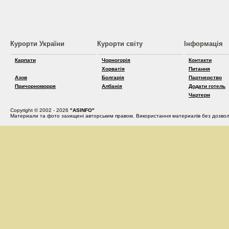
Курорти України
Курорти світу
Інформація
Карпати
Чорногорія
Контакти
Хорватія
Питання
Азов
Болгарія
Партнерство
Причорноморря
Албанія
Додати готель
Чартери
Copyright © 2002 - 2026
"ASINFO"
Материали та фото захищені авторським правом. Використання материалів без дозвол