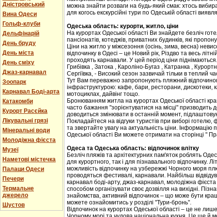
Дністровський
можна знайти розваги на будь-який смак: хтось вибира
для когось екскурсійні тури по Одеській області вияв
Вина Одеси
Гольф-клуби
Одеська область: курорти, житло, ціни
На курортах Одеської області Ви знайдете безліч готелі
Дельфінарій
пансіонатів, котеджів, приватних будинків, які пропон
День бруду
Ціни на житло у міжсезоння (осінь, зима, весна) неви
День міста
відпочинку в Одесі – це Новий рік, Різдво та весь літні
проходять карнавали. У цей період ціни піднімаються.
День сміху
Грибівка , Затока , Кароліно-Бугаз , Катранка , Курортн
Джаз-карнавал
Сергіївка, - Високий сезон зазвичай тільки в теплий ч
Тут Вам переважно запропонують пляжний відпочинок
Зоопарк
інфраструктурою: кафе, бари, ресторани, дискотеки, к
Карнавал Боді-арта
мотоциклах, дайвінг тощо.
Бронюванням житла на курортах Одеської області кра
Катакомби
часто бажання "зорієнтуватися на місці" призводить д
Курорт Расєйка
доводиться змінювати в останній момент, підлаштовую
Лікувальні грязі
Покладайтеся на відгуки туристів при виборі готелю, 
та звертайте увагу на актуальність ціни. Інформацію п
Мінеральні води
Одеської області Ви можете отримати на сторінці " Пр
Молодіжна фієста
Одеса та Одеська область: відпочинок влітку
Музеї
Безліч пляжів та архітектурних пам'яток роблять Оде
Наметові містечка
для курортного, так і для пізнавального відпочинку. Лі
можливість відпочинку на узбережжі Чорного моря плюс
Палаци Одеси
проводяться фестивалі, карнавали. Найбільш відвідуван
Печери
карнавал боді-арту, джаз-карнавал, молодіжна фієста 
Термальне
способом організувати своє дозвілля на вихідні. Пізнав
джерело
знайомства, активний відпочинок – що може бути кращ
можете ознайомитись у розділі "Тури-бронь".
Шустов
Відпочинок на курортах Одеської області – це не лише
Чорному морі та чудова національна кухня. Це ще й 