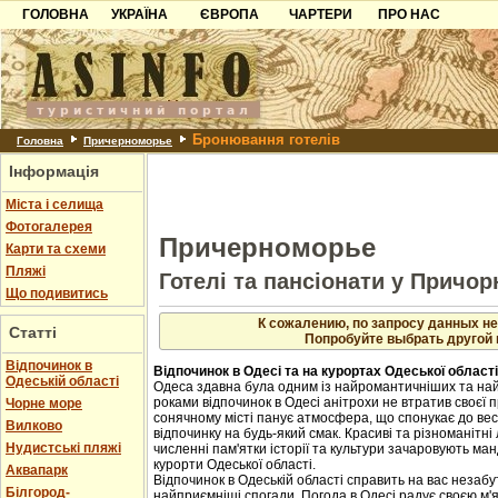
ГОЛОВНА
УКРАЇНА
ЄВРОПА
ЧАРТЕРИ
ПРО НАС
Карпати
Чорногорія
Контакти
Азов
Хорватія
Партнерам
Причорноморря
Болгарія
Додати готель
Бронювання готелів
Шацьк
Албанія
Питання
Головна
Причерноморье
Інформація
Пошук готелів
Міста і селища
Фотогалерея
Причерноморье
Карти та схеми
Пляжі
Готелі та пансіонати у Причор
Що подивитись
К сожалению, по запросу данных не
Статті
Попробуйте выбрать другой 
Відпочинок в
Відпочинок в Одесі та на курортах Одеської області
Одеській області
Одеса здавна була одним із найромантичніших та найв
роками відпочинок в Одесі анітрохи не втратив своєї 
Чорне море
сонячному місті панує атмосфера, що спонукає до вес
Вилково
відпочинку на будь-який смак. Красиві та різноманітні
Нудистські пляжі
численні пам'ятки історії та культури зачаровують ман
курорти Одеської області.
Аквапарк
Відпочинок в Одеській області справить на вас незаб
Білгород-
найприємніші спогади. Погода в Одесі радує своєю м'я