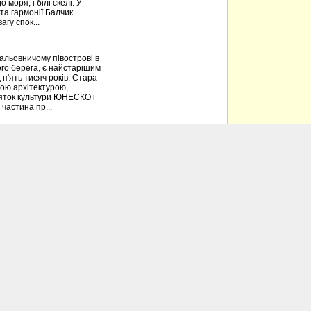
моря, і білі скелі. У
та гармонії.Балчик
гу спок...
альовничому півострові в
ного берега, є найстарішим
 п'ять тисяч років. Стара
ною архітектурою,
'яток культури ЮНЕСКО і
частина пр...