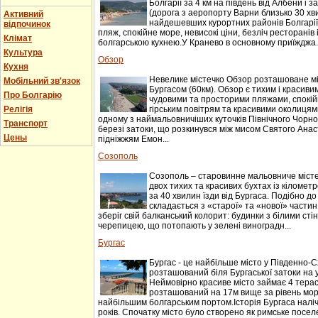
Болгарії за 4 км на південь від Албени і за
(дорога з аеропорту Варни близько 30 хви
Активний
найдешевших курортних районів Болгарії
відпочинок
пляж, спокійне море, невисокі ціни, безліч ресторанів
Клімат
болгарською кухнею.У Кранево в основному приїжджа..
Культура
Обзор
Кухня
Невелике містечко Обзор розташоване мі
Мобільний зв'язок
Бургасом (60км). Обзор є тихим і красив
Про Болгарію
чудовими та просторими пляжами, спокій
Релігія
гірським повітрям та красивими околицям
одному з наймальовничіших куточків Північного Чорн
Транспорт
березі затоки, що розкинувся між мисом Святого Анаст
Цены
підніжжям Емон...
Созополь
Созополь – старовинне мальовниче місте
двох тихих та красивих бухтах із кіломе
за 40 хвилин їзди від Бургаса. Подібно до
складається з «старої» та «нової» частин
зберіг свій балканський колорит: будинки з білими сті
черепицею, що потопають у зелені виноградн...
Бургас
Бургас - це найбільше місто у Південно-Сх
розташований біля Бургаської затоки на 
Неймовірно красиве місто займає 4 терас
розташований на 17м вище за рівень моря
найбільшим болгарським портом.Історія Бургаса наліч
років. Спочатку місто було створено як римське поселе