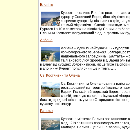
Еленіте
Курортне селище Еленіте розташоване за 
курорту Сонячний Берег, біля підніжжя г
закриває курорт від північних вітрів, завдя
теплий мікроклімат. Єленіте знаходиться в
Бургаса і в 10 кілометрах на північ від Сонячного бере
Планини.Комплекс побудований з одно-фамільних буд
Албена
Албена – один із найсучасніших курортів 
чорноморського узбережжя Болгарії, роз
національного заповідника «Балтата» – 
та ліанового лісу (дорога від Варни близь
відміну від сусідніх Золотих пісків, місце тихе та спок
відпочинку. Курорт популярний ще й тому, щ...
Св. Костянтин та Олена
Св. Костянтин та Олена - один із найстарі
розташований на території великого парку
Варни. Рельєфний морський берег, невели
спокій, плюс до всього – лікувальні мінера
багато, що деякі стікають у море.Стародавню історію,
сучасну архітектур...
Бальчик
Курортне містечко Балчик розташоване в 4
в одній із затишних чорноморських зато
Каліакра. Балчик - це пишна зелень, буди