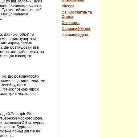
Приморсько
 12 км від Золотих Пісків
лин). Кранево – один із
Рів'єра
. Тут чистий золотистий
Св. Костянтин та
 із національною
Олена
.
Созополь
Сонячний берег
ж Варною (60км) та
Сонячний день
им морським курортом з
ним морем, свіжим
и. Він розташований в
оморського узбережжя, на
аса (на північ) та
чко, що розкинулося у
тровими піщаними пляжами,
 Несебру, місто
, і також повною мірою
нами, криті червоною
ідній Болгарії. Він
узбережжі Чорного моря.
и, заввишки 2-3 м. Бургас
, а порт Бургаса є
ує вже понад дві тисячі
ння п...