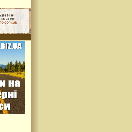
) 298-54-96
86-34-999
nfo.com.ua