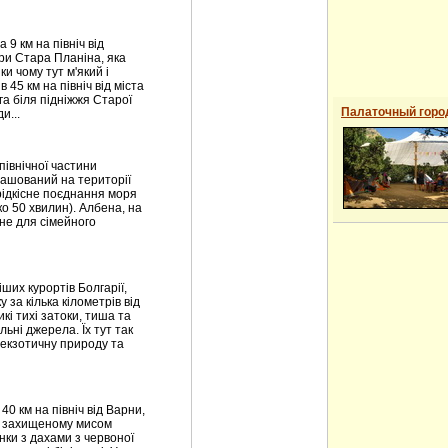
9 км на північ від
ори Стара Планіна, яка
ки чому тут м'який і
 45 км на північ від міста
га біля підніжжя Старої
Палаточный горо
и...
північної частини
ташований на території
рідкісне поєднання моря
ко 50 хвилин). Албена, на
ійне для сімейного
ших курортів Болгарії,
 за кілька кілометрів від
кі тихі затоки, тиша та
льні джерела. Їх тут так
 екзотичну природу та
0 км на північ від Варни,
к, захищеному мисом
нки з дахами з червоної