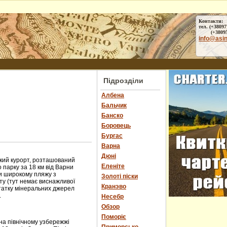
Контакти:
тел. (+38097
(+38095) 
info@asi
Підрозділи
Албена
Бальчик
Банско
Боровець
Бургас
Варна
Дюні
ький курорт, розташований
Еленіте
 парку за 18 км від Варни
ки широкому пляжу з
Золоті піски
ту (тут немає виснажливої
Кранэво
статку мінеральних джерел
.
Несебр
Обзор
Поморіє
а північному узбережжі