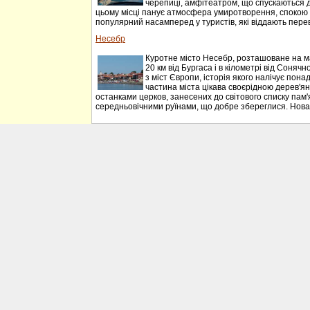
черепиці, амфітеатром, що спускаються до 
цьому місці панує атмосфера умиротворення, спокою 
популярний насамперед у туристів, які віддають перева
Несебр
Куротне місто Несебр, розташоване на м
20 км від Бургаса і в кілометрі від Соняч
з міст Європи, історія якого налічує понад
частина міста цікава своєрідною дерев'я
останками церков, занесених до світового списку пам
середньовічними руїнами, що добре збереглися. Нова 