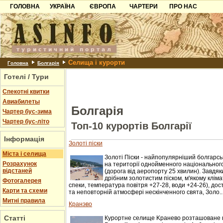
ГОЛОВНА
УКРАЇНА
ЄВРОПА
ЧАРТЕРИ
ПРО НАС
Карпати
Чорногорія
Контакти
Азов
Хорватія
Партнерам
Причорноморря
Болгарія
Додати готель
Селища і курорти
Шацьк
Албанія
Питання
Головна
Болгарія
Готелі / Тури
Пошук готелів
Спекотні квитки
Авиабилеты
Болгарія
Чартер бус-зима
Чартер бус-літо
Топ-10 курортів Болгарії
Інформація
Золоті піски
Міста і селища
Золоті Піски - найпопулярніший болгарс
Розрахунок
на території однойменного національного
відстаней
(дорога від аеропорту 25 хвилин). Завдя
дрібним золотистим піском, м'якому кліма
Фотогалерея
спеки, температура повітря +27-28, води +24-26), до
Карти та схеми
та неповторній атмосфері нескінченного свята, Золо..
Митні правила
Кранэво
Статті
Курортне селище Kранево розташоване н