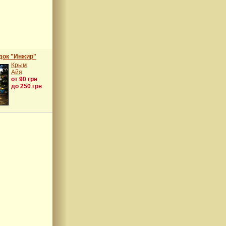
док "Инжир"
Крым
Айя
от 90 грн
до 250 грн