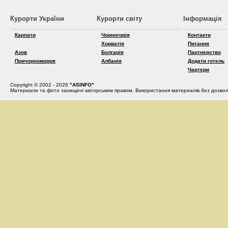
Курорти України
Курорти світу
Інформація
Карпати
Чорногорія
Контакти
Хорватія
Питання
Азов
Болгарія
Партнерство
Причорноморря
Албанія
Додати готель
Чартери
Copyright © 2002 - 2026
"ASINFO"
Материали та фото захищені авторським правом. Використання материалів без дозвол