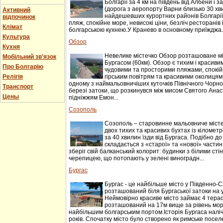
Болгарії за 4 км на південь від Албени і за
(дорога з аеропорту Варни близько 30 хви
Активний
найдешевших курортних районів Болгарії
відпочинок
пляж, спокійне море, невисокі ціни, безліч ресторанів
Клімат
болгарською кухнею.У Кранево в основному приїжджа..
Культура
Обзор
Кухня
Невелике містечко Обзор розташоване мі
Мобільний зв'язок
Бургасом (60км). Обзор є тихим і красив
Про Болгарію
чудовими та просторими пляжами, спокій
Релігія
гірським повітрям та красивими околицям
одному з наймальовничіших куточків Північного Чорн
Транспорт
березі затоки, що розкинувся між мисом Святого Анаст
Цены
підніжжям Емон...
Созополь
Созополь – старовинне мальовниче місте
двох тихих та красивих бухтах із кіломе
за 40 хвилин їзди від Бургаса. Подібно до
складається з «старої» та «нової» частин
зберіг свій балканський колорит: будинки з білими сті
черепицею, що потопають у зелені виноградн...
Бургас
Бургас - це найбільше місто у Південно-Сх
розташований біля Бургаської затоки на 
Неймовірно красиве місто займає 4 терас
розташований на 17м вище за рівень моря
найбільшим болгарським портом.Історія Бургаса наліч
років. Спочатку місто було створено як римське поселе