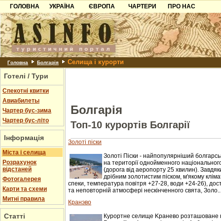
ГОЛОВНА
УКРАЇНА
ЄВРОПА
ЧАРТЕРИ
ПРО НАС
Карпати
Чорногорія
Контакти
Азов
Хорватія
Партнерам
Причорноморря
Болгарія
Додати готель
Селища і курорти
Шацьк
Албанія
Питання
Головна
Болгарія
Готелі / Тури
Пошук готелів
Спекотні квитки
Авиабилеты
Болгарія
Чартер бус-зима
Чартер бус-літо
Топ-10 курортів Болгарії
Інформація
Золоті піски
Міста і селища
Золоті Піски - найпопулярніший болгарс
Розрахунок
на території однойменного національного
відстаней
(дорога від аеропорту 25 хвилин). Завдя
дрібним золотистим піском, м'якому кліма
Фотогалерея
спеки, температура повітря +27-28, води +24-26), до
Карти та схеми
та неповторній атмосфері нескінченного свята, Золо..
Митні правила
Кранэво
Статті
Курортне селище Kранево розташоване н