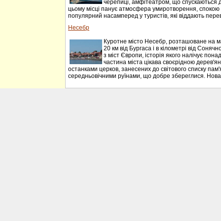
черепиці, амфітеатром, що спускаються до 
цьому місці панує атмосфера умиротворення, спокою 
популярний насамперед у туристів, які віддають перева
Несебр
Куротне місто Несебр, розташоване на м
20 км від Бургаса і в кілометрі від Соняч
з міст Європи, історія якого налічує понад
частина міста цікава своєрідною дерев'я
останками церков, занесених до світового списку пам
середньовічними руїнами, що добре збереглися. Нова 