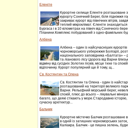
Еленіте
Курортне селище Еленіте розташоване за 
курорту Сонячний Берег, біля підніжжя г
закриває курорт від північних вітрів, завдя
теплий мікроклімат. Єленіте знаходиться в
Бургаса і в 10 кілометрах на північ від Сонячного бере
Планини.Комплекс побудований з одно-фамільних буд
Албена
Албена – один із найсучасніших курортів 
чорноморського узбережжя Болгарії, роз
національного заповідника «Балтата» – 
та ліанового лісу (дорога від Варни близь
відміну від сусідніх Золотих пісків, місце тихе та спок
відпочинку. Курорт популярний ще й тому, щ...
Св. Костянтин та Олена
Св. Костянтин та Олена - один із найстарі
розташований на території великого парку
Варни. Рельєфний морський берег, невели
спокій, плюс до всього – лікувальні мінера
багато, що деякі стікають у море.Стародавню історію,
сучасну архітектур...
Бальчик
Курортне містечко Балчик розташоване в 4
в одній із затишних чорноморських зато
Каліакра. Балчик - це пишна зелень, буди