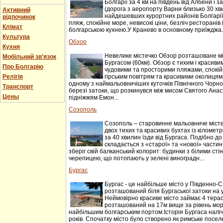
Болгарії за 4 км на південь від Албени і за
(дорога з аеропорту Варни близько 30 хви
Активний
найдешевших курортних районів Болгарії
відпочинок
пляж, спокійне море, невисокі ціни, безліч ресторанів
Клімат
болгарською кухнею.У Кранево в основному приїжджа..
Культура
Обзор
Кухня
Невелике містечко Обзор розташоване мі
Мобільний зв'язок
Бургасом (60км). Обзор є тихим і красив
Про Болгарію
чудовими та просторими пляжами, спокій
Релігія
гірським повітрям та красивими околицям
одному з наймальовничіших куточків Північного Чорн
Транспорт
березі затоки, що розкинувся між мисом Святого Анаст
Цены
підніжжям Емон...
Созополь
Созополь – старовинне мальовниче місте
двох тихих та красивих бухтах із кіломе
за 40 хвилин їзди від Бургаса. Подібно до
складається з «старої» та «нової» частин
зберіг свій балканський колорит: будинки з білими сті
черепицею, що потопають у зелені виноградн...
Бургас
Бургас - це найбільше місто у Південно-Сх
розташований біля Бургаської затоки на 
Неймовірно красиве місто займає 4 терас
розташований на 17м вище за рівень моря
найбільшим болгарським портом.Історія Бургаса наліч
років. Спочатку місто було створено як римське поселе