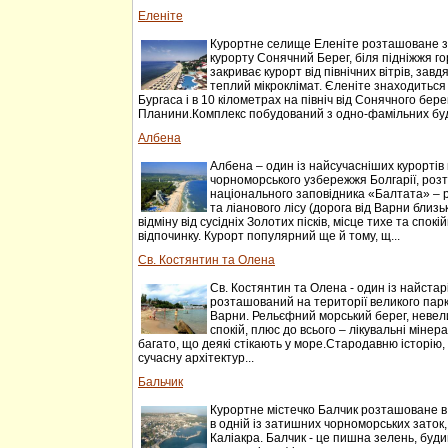
Еленіте
Курортне селище Еленіте розташоване за 
курорту Сонячний Берег, біля підніжжя г
закриває курорт від північних вітрів, завдя
теплий мікроклімат. Єленіте знаходиться в
Бургаса і в 10 кілометрах на північ від Сонячного бере
Планини.Комплекс побудований з одно-фамільних буд
Албена
Албена – один із найсучасніших курортів 
чорноморського узбережжя Болгарії, роз
національного заповідника «Балтата» – 
та ліанового лісу (дорога від Варни близь
відміну від сусідніх Золотих пісків, місце тихе та спок
відпочинку. Курорт популярний ще й тому, щ...
Св. Костянтин та Олена
Св. Костянтин та Олена - один із найстарі
розташований на території великого парку
Варни. Рельєфний морський берег, невели
спокій, плюс до всього – лікувальні мінера
багато, що деякі стікають у море.Стародавню історію,
сучасну архітектур...
Бальчик
Курортне містечко Балчик розташоване в 4
в одній із затишних чорноморських зато
Каліакра. Балчик - це пишна зелень, буди