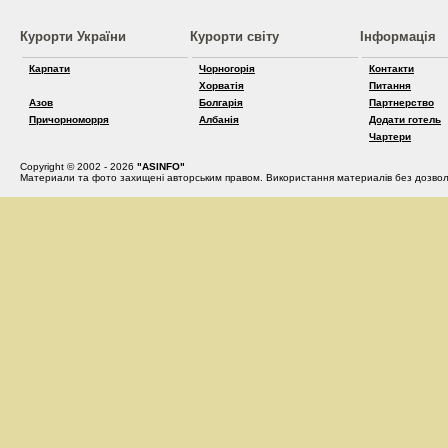
Курорти України
Курорти світу
Інформація
Карпати
Чорногорія
Контакти
Хорватія
Питання
Азов
Болгарія
Партнерство
Причорноморря
Албанія
Додати готель
Чартери
Copyright © 2002 - 2026
"ASINFO"
Материали та фото захищені авторським правом. Використання материалів без дозвол