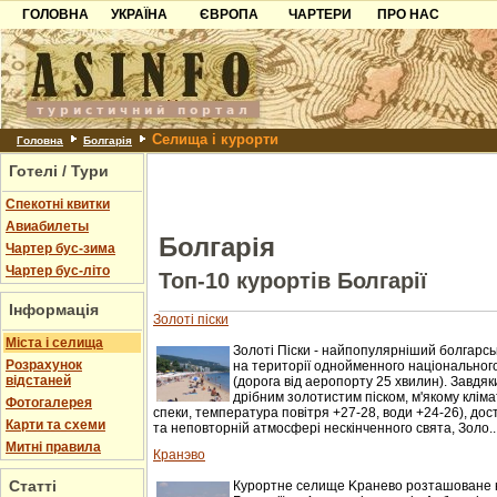
ГОЛОВНА
УКРАЇНА
ЄВРОПА
ЧАРТЕРИ
ПРО НАС
Карпати
Чорногорія
Контакти
Азов
Хорватія
Партнерам
Причорноморря
Болгарія
Додати готель
Селища і курорти
Шацьк
Албанія
Питання
Головна
Болгарія
Готелі / Тури
Пошук готелів
Спекотні квитки
Авиабилеты
Болгарія
Чартер бус-зима
Чартер бус-літо
Топ-10 курортів Болгарії
Інформація
Золоті піски
Міста і селища
Золоті Піски - найпопулярніший болгарс
Розрахунок
на території однойменного національного
відстаней
(дорога від аеропорту 25 хвилин). Завдя
дрібним золотистим піском, м'якому кліма
Фотогалерея
спеки, температура повітря +27-28, води +24-26), до
Карти та схеми
та неповторній атмосфері нескінченного свята, Золо..
Митні правила
Кранэво
Статті
Курортне селище Kранево розташоване н