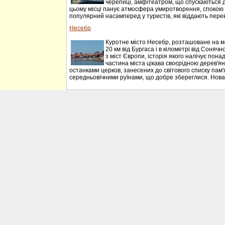
черепиці, амфітеатром, що спускаються до 
цьому місці панує атмосфера умиротворення, спокою 
популярний насамперед у туристів, які віддають перева
Несебр
Куротне місто Несебр, розташоване на м
20 км від Бургаса і в кілометрі від Соняч
з міст Європи, історія якого налічує понад
частина міста цікава своєрідною дерев'я
останками церков, занесених до світового списку пам
середньовічними руїнами, що добре збереглися. Нова 