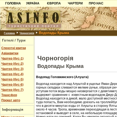
ГОЛОВНА
УКРАЇНА
ЄВРОПА
ЧАРТЕРИ
ПРО НАС
Карпати
Чорногорія
Контакти
Азов
Хорватія
Партнерам
Причорноморря
Болгарія
Додати готель
Водопады Крыма
Шацьк
Албанія
Питання
Головна
Чорногорія
Готелі / Тури
Пошук готелів
Спекотні квитки
Авіаквитки
Чорногорія
Чартер (бус-1)
Чартер (бус-2)
Водопады Крыма
Чартер (бус-3)
Чартер (бус-4)
Водопад Головкинского (Алушта)
Чартер (бус-5)
Водопад находится над Алуштой в ущелье Яман-Дере
Чартер (бус-6)
горных складках сливаются мелкие ручьи, образуя ре
Чартер (бус-7)
уступам поток воды мощно низвергается с девятиметр
выдержит сравнение с известным водопадом Джур-Д
Трансфер
Водопад находится в дикой, мало доступной местност
Прокат авто
туда попасть, Вам необходимо доехать на троллейбус
что в десяти минутах езды от Алушты в сторону Ялт
Інформація
около 4 часов. Тропа, временами переходящая в лест
остановкой и выводит в село, на небольшую площадк
Нужно идти по средней. Когда Вы увидите сетчатый з