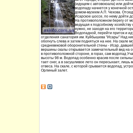
(идущем с автовокзала) или дойт
водопаду начнется у конечной ос
домом-музеем А.П. Чехова. Отсюд
Исарское шоссе, по нему дойти д
На противоположном берегу от мо
ведущая к подсобному хозяйству
нужно, не заходя на его территори
Водопадной, перейти приток и идт
отделения санатория им. Куйбышева "Исары" Над ни
обогнуть слева и затем подняться на нее. На скале м
средневековой оборонительной стены - Исар, давшей
вершины скалы открывается замечательный вид на ок
в противоположной стороне, в горах, сам водопад Уча
высоты 98 м. Водопад особенно красив после сильных 
тает снег, а в засушливое лето он пересыхает, лишь 
отвеса. На скале, с которой срывается водопад, устр
Орлиный залет.