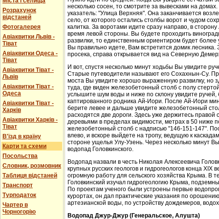
Міста і селища
несколько сосен, то смотрите за вывесками на домах.
Розрахунок
указатель: "Улица Верхняя". Она заканчивается возл
відстаней
село, от которого остались столбы ворот и чудом со
Фотогалерея
калитка. За воротами идите сразу направо, в сторон
время левой стороны. Вы будете проходить виноградн
Авіаквитки Львів -
развилки, то единственным ориентиром будет более у
Тіват
Вы правильно идете, Вам встретится домик лесника. 
Авіаквитки Одеса -
просека, справа открывается вид на Северную Демер
Тіват
И вот, спустя несколько минут ходьбы Вы увидите руч
Авіаквитки Тіват -
Старые путеводители называют его Сохахнын-Су. Пр
Львів
моста Вы увидите хорошо выраженную развилку, но з
Авіаквитки Тіват -
туда, где виден железобетонный столб с полу стерто
Одеса
услышите шум воды и ниже по склону увидите ручей,
каптированного родника Ай-Иори. После Ай-Иори мину
Авіаквитки Тіват -
берите левее и дальше увидите железобетонный столб
Харків
расходятся две дороги. Здесь уже держитесь правой 
Авіаквитки Харків -
деревьями в пределах видимости, метрах в 50 ниже п
Тіват
железобетонный столб с надписью "146-151-147". По
влево, и вскоре выйдете на тропу, ведущую к каскада
В'їзд в країну
стороне ущелья Улу-Узень. Через несколько минут Вы
Карти та схеми
водопад Головкинского.
Посольства
Водопад назвали в честь Николая Алексеевича Головки
Словник, розмовник
крупных русских геологов и гидрогеологов конца XIX 
Таблиця відстаней
огромную работу для сельского хозяйства Крыма. В 
Головкинский изучал гидрогеологию Крыма, подземн
Транспорт
По проектам ученого были устроены первые водопров
Турподаток
курортах, он дал практические указания по орошени
артезианской воды, по устройству дождемеров, водо
Чартер в
Чорногорію
Водопад Джур-Джур (Генеральское, Алушта)