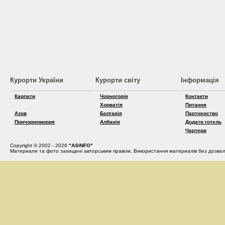
Курорти України
Курорти світу
Інформація
Карпати
Чорногорія
Контакти
Хорватія
Питання
Азов
Болгарія
Партнерство
Причорноморря
Албанія
Додати готель
Чартери
Copyright © 2002 - 2026
"ASINFO"
Материали та фото захищені авторським правом. Використання материалів без дозвол