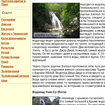
Чартерні квитки в
Тіват
Находится водопа
Генеральского, на 
пропиленном ею в
Статті
ущелье Хапхал. Чт
Алушты, следует 
Географія
села Генеральског
возвышаются вели
Дикуни
востоке Караби-Яй
Екскурсії
Демерджи, а между
Житло у Чорногорії
выглядит гребень 
находится ущелье 
Коли відпочивати
водопаду ведет широкая дорога, недавно проложенн
Котор
сотни метров экскурсанты идут по тропе, отходящей о
к водопаду занимает минут сорок. Два километра пут
Культура
Узень - и Вы у цели. Джур-Джур, пожалуй, самый кра
Кухня
Крыму. Он не иссякает даже в засушливые годы. С 15
поблескивая, широкая лента воды, звеня и журча. Отс
Пляжі Будви
журчащий.
Події
Через глухое ущелье Хапхал проложила себе путь ре
Природа
начинается у подножия южного склона массива Тырк
Телебачення
с Вараби-Яйлой. Водопад Джур-Джур в этом месте н
Телефонний зв'язок
вверх по руслу реки Восточный Улу-Узень и увидеть ц
Вода здесь словно кипит, скатываясь по скалистым п
Ціни
вверх по течению реки, то примерно через километр 
красивейших каскадов, за которыми со стометровой в
Водопад Учан-Су (Ялта)
В переводе с крымско-татарского 
Это самый большой в Крыму водо
км от города, в горах. До него м