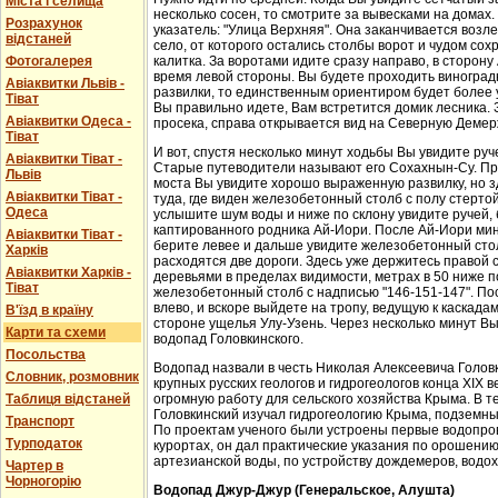
Міста і селища
несколько сосен, то смотрите за вывесками на домах.
Розрахунок
указатель: "Улица Верхняя". Она заканчивается возл
відстаней
село, от которого остались столбы ворот и чудом со
Фотогалерея
калитка. За воротами идите сразу направо, в сторон
время левой стороны. Вы будете проходить виноградн
Авіаквитки Львів -
развилки, то единственным ориентиром будет более у
Тіват
Вы правильно идете, Вам встретится домик лесника. 
Авіаквитки Одеса -
просека, справа открывается вид на Северную Демер
Тіват
И вот, спустя несколько минут ходьбы Вы увидите руч
Авіаквитки Тіват -
Старые путеводители называют его Сохахнын-Су. Пр
Львів
моста Вы увидите хорошо выраженную развилку, но з
Авіаквитки Тіват -
туда, где виден железобетонный столб с полу стерто
Одеса
услышите шум воды и ниже по склону увидите ручей,
каптированного родника Ай-Иори. После Ай-Иори мину
Авіаквитки Тіват -
берите левее и дальше увидите железобетонный столб
Харків
расходятся две дороги. Здесь уже держитесь правой 
Авіаквитки Харків -
деревьями в пределах видимости, метрах в 50 ниже п
Тіват
железобетонный столб с надписью "146-151-147". По
влево, и вскоре выйдете на тропу, ведущую к каскада
В'їзд в країну
стороне ущелья Улу-Узень. Через несколько минут Вы
Карти та схеми
водопад Головкинского.
Посольства
Водопад назвали в честь Николая Алексеевича Головки
Словник, розмовник
крупных русских геологов и гидрогеологов конца XIX 
Таблиця відстаней
огромную работу для сельского хозяйства Крыма. В 
Головкинский изучал гидрогеологию Крыма, подземн
Транспорт
По проектам ученого были устроены первые водопров
Турподаток
курортах, он дал практические указания по орошени
артезианской воды, по устройству дождемеров, водо
Чартер в
Чорногорію
Водопад Джур-Джур (Генеральское, Алушта)