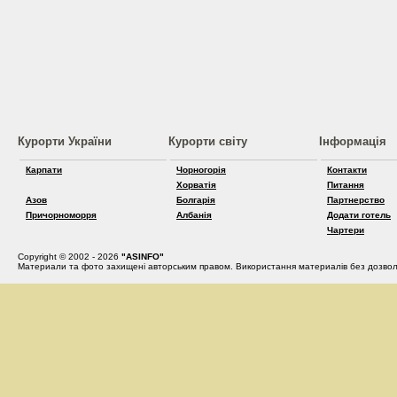
Курорти України
Курорти світу
Інформація
Карпати
Чорногорія
Контакти
Хорватія
Питання
Азов
Болгарія
Партнерство
Причорноморря
Албанія
Додати готель
Чартери
Copyright © 2002 - 2026
"ASINFO"
Материали та фото захищені авторським правом. Використання материалів без дозвол