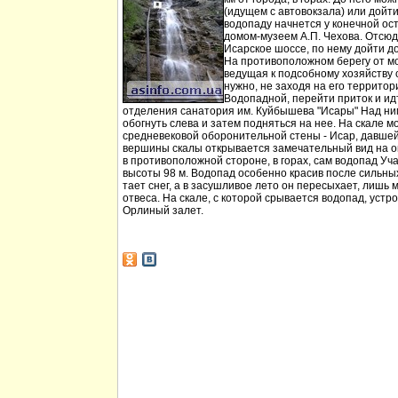
(идущем с автовокзала) или дойт
водопаду начнется у конечной ос
домом-музеем А.П. Чехова. Отсюд
Исарское шоссе, по нему дойти д
На противоположном берегу от мо
ведущая к подсобному хозяйству
нужно, не заходя на его территори
Водопадной, перейти приток и идт
отделения санатория им. Куйбышева "Исары" Над ни
обогнуть слева и затем подняться на нее. На скале м
средневековой оборонительной стены - Исар, давшей
вершины скалы открывается замечательный вид на ок
в противоположной стороне, в горах, сам водопад Уча
высоты 98 м. Водопад особенно красив после сильных 
тает снег, а в засушливое лето он пересыхает, лишь 
отвеса. На скале, с которой срывается водопад, устр
Орлиный залет.