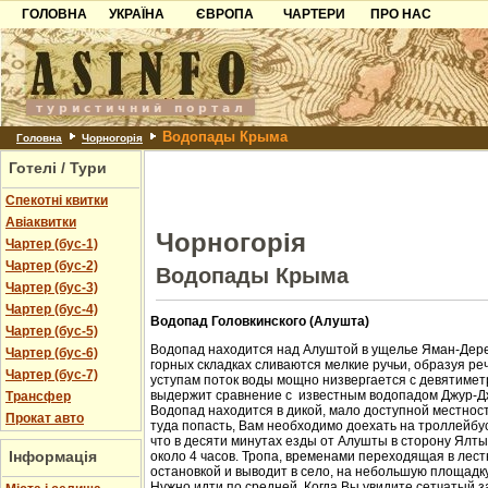
ГОЛОВНА
УКРАЇНА
ЄВРОПА
ЧАРТЕРИ
ПРО НАС
Карпати
Чорногорія
Контакти
Азов
Хорватія
Партнерам
Причорноморря
Болгарія
Додати готель
Водопады Крыма
Шацьк
Албанія
Питання
Головна
Чорногорія
Готелі / Тури
Пошук готелів
Спекотні квитки
Авіаквитки
Чорногорія
Чартер (бус-1)
Чартер (бус-2)
Водопады Крыма
Чартер (бус-3)
Чартер (бус-4)
Водопад Головкинского (Алушта)
Чартер (бус-5)
Водопад находится над Алуштой в ущелье Яман-Дере
Чартер (бус-6)
горных складках сливаются мелкие ручьи, образуя ре
Чартер (бус-7)
уступам поток воды мощно низвергается с девятиметр
выдержит сравнение с известным водопадом Джур-Д
Трансфер
Водопад находится в дикой, мало доступной местност
Прокат авто
туда попасть, Вам необходимо доехать на троллейбус
что в десяти минутах езды от Алушты в сторону Ялт
Інформація
около 4 часов. Тропа, временами переходящая в лест
остановкой и выводит в село, на небольшую площадк
Нужно идти по средней. Когда Вы увидите сетчатый з