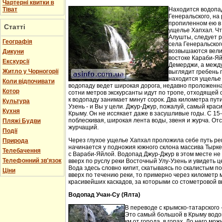
Чартерні квитки в
Тіват
Находится водопа
Генеральского, на 
пропиленном ею в
Статті
ущелье Хапхал. Чт
Алушты, следует 
Географія
села Генеральског
возвышаются вели
Дикуни
востоке Караби-Яй
Екскурсії
Демерджи, а между
Житло у Чорногорії
выглядит гребень 
находится ущелье 
Коли відпочивати
водопаду ведет широкая дорога, недавно проложенн
Котор
сотни метров экскурсанты идут по тропе, отходящей о
к водопаду занимает минут сорок. Два километра пут
Культура
Узень - и Вы у цели. Джур-Джур, пожалуй, самый кра
Кухня
Крыму. Он не иссякает даже в засушливые годы. С 15
поблескивая, широкая лента воды, звеня и журча. Отс
Пляжі Будви
журчащий.
Події
Через глухое ущелье Хапхал проложила себе путь ре
Природа
начинается у подножия южного склона массива Тырк
Телебачення
с Вараби-Яйлой. Водопад Джур-Джур в этом месте н
Телефонний зв'язок
вверх по руслу реки Восточный Улу-Узень и увидеть ц
Вода здесь словно кипит, скатываясь по скалистым п
Ціни
вверх по течению реки, то примерно через километр 
красивейших каскадов, за которыми со стометровой в
Водопад Учан-Су (Ялта)
В переводе с крымско-татарского 
Это самый большой в Крыму водо
км от города, в горах. До него м