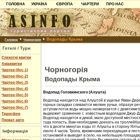
ГОЛОВНА
УКРАЇНА
ЄВРОПА
ЧАРТЕРИ
ПРО НАС
Карпати
Чорногорія
Контакти
Азов
Хорватія
Партнерам
Причорноморря
Болгарія
Додати готель
Водопады Крыма
Шацьк
Албанія
Питання
Головна
Чорногорія
Готелі / Тури
Пошук готелів
Спекотні квитки
Авіаквитки
Чорногорія
Чартер (бус-1)
Чартер (бус-2)
Водопады Крыма
Чартер (бус-3)
Чартер (бус-4)
Водопад Головкинского (Алушта)
Чартер (бус-5)
Водопад находится над Алуштой в ущелье Яман-Дере
Чартер (бус-6)
горных складках сливаются мелкие ручьи, образуя ре
Чартер (бус-7)
уступам поток воды мощно низвергается с девятиметр
выдержит сравнение с известным водопадом Джур-Д
Трансфер
Водопад находится в дикой, мало доступной местност
Прокат авто
туда попасть, Вам необходимо доехать на троллейбус
что в десяти минутах езды от Алушты в сторону Ялт
Інформація
около 4 часов. Тропа, временами переходящая в лест
остановкой и выводит в село, на небольшую площадк
Нужно идти по средней. Когда Вы увидите сетчатый з