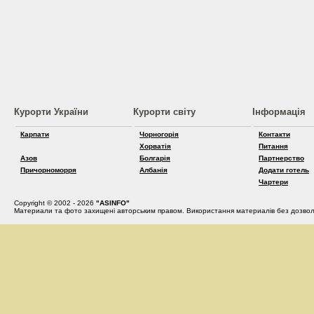
Курорти України
Курорти світу
Інформація
Карпати
Чорногорія
Контакти
Хорватія
Питання
Азов
Болгарія
Партнерство
Причорноморря
Албанія
Додати готель
Чартери
Copyright © 2002 - 2026
"ASINFO"
Материали та фото захищені авторським правом. Використання материалів без дозвол