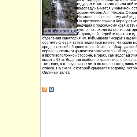
(идущем с автовокзала) или дойт
водопаду начнется у конечной ос
домом-музеем А.П. Чехова. Отсюд
Исарское шоссе, по нему дойти д
На противоположном берегу от мо
ведущая к подсобному хозяйству
нужно, не заходя на его территори
Водопадной, перейти приток и идт
отделения санатория им. Куйбышева "Исары" Над ни
обогнуть слева и затем подняться на нее. На скале м
средневековой оборонительной стены - Исар, давшей
вершины скалы открывается замечательный вид на ок
в противоположной стороне, в горах, сам водопад Уча
высоты 98 м. Водопад особенно красив после сильных 
тает снег, а в засушливое лето он пересыхает, лишь 
отвеса. На скале, с которой срывается водопад, устр
Орлиный залет.