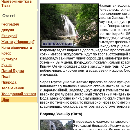
Чартерні квитки в
Тіват
Находится водопа
Генеральского, на 
пропиленном ею в
Статті
ущелье Хапхал. Чт
Алушты, следует 
Географія
села Генеральског
возвышаются вели
Дикуни
востоке Караби-Яй
Екскурсії
Демерджи, а между
Житло у Чорногорії
выглядит гребень 
находится ущелье 
Коли відпочивати
водопаду ведет широкая дорога, недавно проложенн
Котор
сотни метров экскурсанты идут по тропе, отходящей о
к водопаду занимает минут сорок. Два километра пут
Культура
Узень - и Вы у цели. Джур-Джур, пожалуй, самый кра
Кухня
Крыму. Он не иссякает даже в засушливые годы. С 15
поблескивая, широкая лента воды, звеня и журча. Отс
Пляжі Будви
журчащий.
Події
Через глухое ущелье Хапхал проложила себе путь ре
Природа
начинается у подножия южного склона массива Тырк
Телебачення
с Вараби-Яйлой. Водопад Джур-Джур в этом месте н
Телефонний зв'язок
вверх по руслу реки Восточный Улу-Узень и увидеть ц
Вода здесь словно кипит, скатываясь по скалистым п
Ціни
вверх по течению реки, то примерно через километр 
красивейших каскадов, за которыми со стометровой в
Водопад Учан-Су (Ялта)
В переводе с крымско-татарского 
Это самый большой в Крыму водо
км от города, в горах. До него м