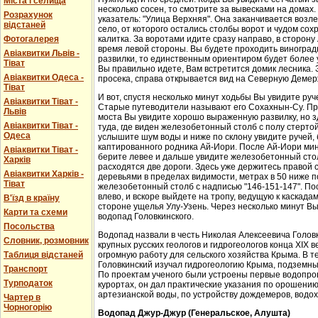
Міста і селища
несколько сосен, то смотрите за вывесками на домах.
Розрахунок
указатель: "Улица Верхняя". Она заканчивается возл
відстаней
село, от которого остались столбы ворот и чудом со
Фотогалерея
калитка. За воротами идите сразу направо, в сторон
время левой стороны. Вы будете проходить виноградн
Авіаквитки Львів -
развилки, то единственным ориентиром будет более у
Тіват
Вы правильно идете, Вам встретится домик лесника. 
Авіаквитки Одеса -
просека, справа открывается вид на Северную Демер
Тіват
И вот, спустя несколько минут ходьбы Вы увидите руч
Авіаквитки Тіват -
Старые путеводители называют его Сохахнын-Су. Пр
Львів
моста Вы увидите хорошо выраженную развилку, но з
Авіаквитки Тіват -
туда, где виден железобетонный столб с полу стерто
Одеса
услышите шум воды и ниже по склону увидите ручей,
каптированного родника Ай-Иори. После Ай-Иори мину
Авіаквитки Тіват -
берите левее и дальше увидите железобетонный столб
Харків
расходятся две дороги. Здесь уже держитесь правой 
Авіаквитки Харків -
деревьями в пределах видимости, метрах в 50 ниже п
Тіват
железобетонный столб с надписью "146-151-147". По
влево, и вскоре выйдете на тропу, ведущую к каскада
В'їзд в країну
стороне ущелья Улу-Узень. Через несколько минут Вы
Карти та схеми
водопад Головкинского.
Посольства
Водопад назвали в честь Николая Алексеевича Головки
Словник, розмовник
крупных русских геологов и гидрогеологов конца XIX 
Таблиця відстаней
огромную работу для сельского хозяйства Крыма. В 
Головкинский изучал гидрогеологию Крыма, подземн
Транспорт
По проектам ученого были устроены первые водопров
Турподаток
курортах, он дал практические указания по орошени
артезианской воды, по устройству дождемеров, водо
Чартер в
Чорногорію
Водопад Джур-Джур (Генеральское, Алушта)