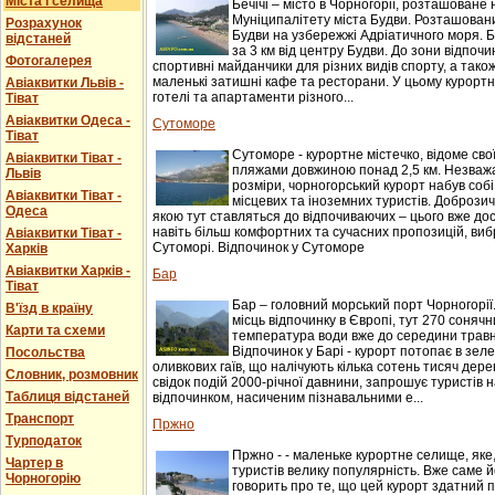
Міста і селища
Бечічі – місто в Чорногорії, розташоване 
Муніципалітету міста Будви. Розташований
Розрахунок
Будви на узбережжі Адріатичного моря. Б
відстаней
за 3 км від центру Будви. До зони відпочи
Фотогалерея
спортивні майданчики для різних видів спорту, а також
маленькі затишні кафе та ресторани. У цьому курорт
Авіаквитки Львів -
готелі та апартаменти різного...
Тіват
Авіаквитки Одеса -
Сутоморе
Тіват
Сутоморе - курортне містечко, відоме св
Авіаквитки Тіват -
пляжами довжиною понад 2,5 км. Незважаю
Львів
розміри, чорногорський курорт набув соб
Авіаквитки Тіват -
місцевих та іноземних туристів. Доброзичл
Одеса
якою тут ставляться до відпочиваючих – цього вже до
навіть більш комфортних та сучасних пропозицій, виб
Авіаквитки Тіват -
Сутоморі. Відпочинок у Сутоморе
Харків
Авіаквитки Харків -
Бар
Тіват
Бар – головний морський порт Чорногорії
В'їзд в країну
місць відпочинку в Європі, тут 270 сонячни
Карти та схеми
температура води вже до середини травня
Відпочинок у Барі - курорт потопає в зеле
Посольства
оливкових гаїв, що налічують кілька сотень тисяч дере
Словник, розмовник
свідок подій 2000-річної давнини, запрошує туристів
Таблиця відстаней
відпочинком, насиченим пізнавальними е...
Транспорт
Пржно
Турподаток
Пржно - - маленьке курортне селище, яке
Чартер в
туристів велику популярність. Вже саме 
Чорногорію
говорить про те, що цей курорт здатний 