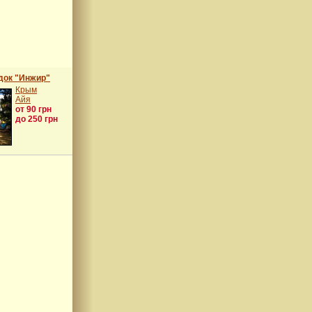
док "Инжир"
Крым
Айя
от 90 грн
до 250 грн