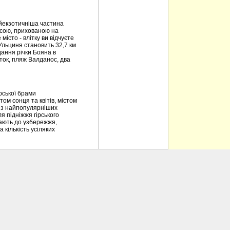
йекзотичніша частина
расою, прихованою на
істо - влітку ви відчуєте
 Ульциня становить 32,7 км
дання річки Бояна в
аток, пляж Валданос, два
рської брами
ом сонця та квітів, містом
 із найпопулярніших
я підніжжя гірського
упають до узбережжя,
 кількість усіляких