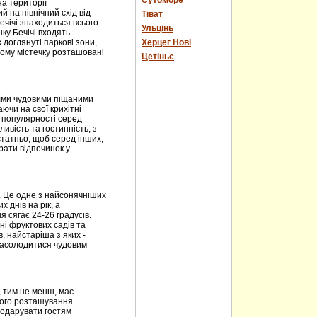
Сутоморе
на території
 на північний схід від
Тіват
ечічі знаходиться всього
Ульцінь
нку Бечічі входять
 доглянуті паркові зони,
Херцег Нові
ному містечку розташовані
Цетіньє
оїми чудовими піщаними
чи на свої крихітні
і популярності серед
ивість та гостинність, з
статньо, щоб серед інших,
рати відпочинок у
. Це одне з найсонячніших
х днів на рік, а
 сягає 24-26 градусів.
ні фруктових садів та
в, найстаріша з яких -
 насолодитися чудовим
, тим не менш, має
його розташування
подарувати гостям