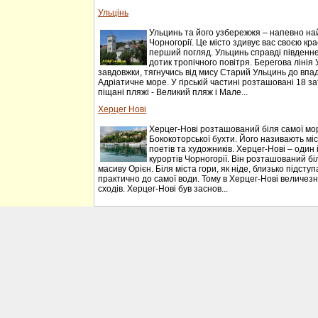
Ульцінь
Ульцинь та його узбережжя – напевно на
Чорногорії. Це місто здивує вас своєю к
перший погляд. Ульцинь справді південне м
дотик тропічного повітря. Берегова лінія
завдовжки, тягнучись від мису Старий Ульцинь до впа
Адріатичне море. У гірській частині розташовані 18 з
піщані пляжі - Великий пляж і Мале...
Херцег Нові
Херцег-Нові розташований біля самої мо
Бококоторської бухти. Його називають міст
поетів та художників. Херцег-Нові – один
курортів Чорногорії. Він розташований біл
масиву Орієн. Біля міста гори, як ніде, близько підст
практично до самої води. Тому в Херцег-Нові величезна
сходів. Херцег-Нові був заснов...