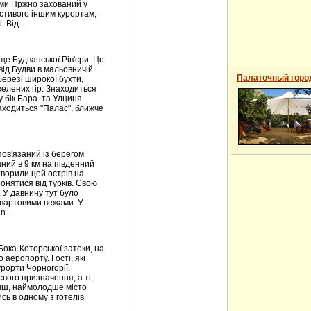
ами Пржно захований у
астивого іншим курортам,
 Від...
е Будванської Рів'єри. Це
від Будви в мальовничій
Палаточный горо
березі широкої бухти,
зелених гір. Знаходиться
у бік Бара та Улциня .
аходиться "Палас", ближче
пов'язаний із берегом
ий в 9 км на південний
створили цей острів на
нятися від турків. Свою
 У давнину тут було
вартовими вежами. У
...
Бока-Которської затоки, на
 аеропорту. Гості, які
урорти Чорногорії,
вого призначення, а ті,
менш, наймолодше місто
сь в одному з готелів