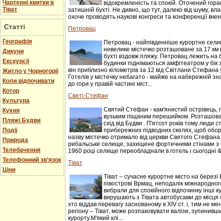
Чартерні квитки в
відокремленість та спокій. Оточений гор
Тіват
затишній бухті. Не дивно, що тут, далеко від шуму, вл
охоче проводять наукові конгреси та конференції вчені.
Статті
Петровац
Географія
Петровац - найпівденніше курортне селищ
невелике містечко розташоване за 17 км 
Дикуни
бухті вздовж пляжу. Петровац лежить на 
Екскурсії
будинки піднімаються амфітеатром у бік 
він приблизно кілометрів за 12 від Світлани Стефана 
Житло у Чорногорії
Готелів у містечку небагато - майже на набережній зн
Коли відпочивати
до гори у правій частині міст...
Котор
Светі-Стефан
Культура
Святий Стефан - кам'янистий острівець, 
Кухня
вузьким піщаним перешийком. Розташован
Пляжі Будви
схід від Будви . П'ятсот років тому люди 
Події
прибережних підводних скелях, щоб оборо
назву містечко отримало від церкви Святого Стефана.
Природа
рибальське селище, захищене фортечними стінами з 
Телебачення
1960 році селище переобладнали в готель і сьогодні &n
Телефонний зв'язок
Тіват
Ціни
Тіват – сучасне курортне місто на березі 
півострові Врмац, неподалік міжнародного
вибрали для спокійного відпочинку інші к
вирушають з Тівата автобусами до місця с
хто віддав перевагу заснованому в XIV ст. і, тим не 
регіону – Тіват, може розпаковувати валізи, зупинивши
курорту.М'який клі...