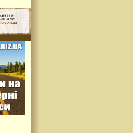
) 298-54-96
86-34-999
nfo.com.ua