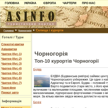
ГОЛОВНА
УКРАЇНА
ЄВРОПА
ЧАРТЕРИ
ПРО НАС
Карпати
Чорногорія
Контакти
Азов
Хорватія
Партнерам
Причорноморря
Болгарія
Додати готель
Селища і курорти
Шацьк
Албанія
Питання
Головна
Чорногорія
Готелі / Тури
Пошук готелів
Спекотні квитки
Авіаквитки
Чорногорія
Чартер (бус-1)
Чартер (бус-2)
Топ-10 курортів Чорногорії
Чартер (бус-3)
Чартер (бус-4)
Будва
Чартер (бус-5)
БУДВА (Будванська рив'єра) займає цент
Чартер (бус-6)
Чорногорського узбережжя. Це одне з на
Чартер (бус-7)
Адріатиці та в Європі. Будва – головний 
Варто подивитися старе місто, з його кр
Трансфер
вуличками та маленькими площами, численними кафе
Прокат авто
магазинчиками, підперезане фортечними стінами з мі
моря. За кілька хвилин звідси можна доплисти на катер
Інформація
Бечічі