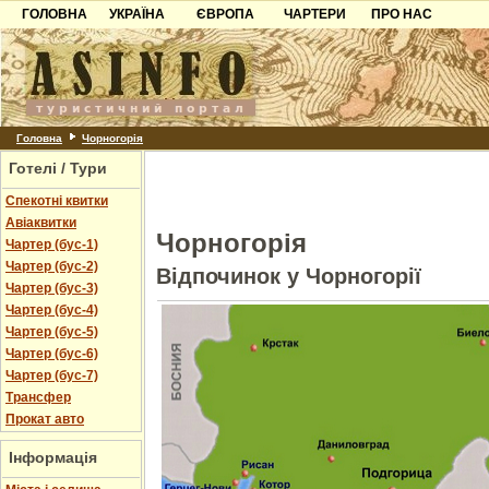
ГОЛОВНА
УКРАЇНА
ЄВРОПА
ЧАРТЕРИ
ПРО НАС
Карпати
Чорногорія
Контакти
Азов
Хорватія
Партнерам
Причорноморря
Болгарія
Додати готель
Шацьк
Албанія
Питання
Головна
Чорногорія
Готелі / Тури
Пошук готелів
Спекотні квитки
Авіаквитки
Чорногорія
Чартер (бус-1)
Чартер (бус-2)
Відпочинок у Чорногорії
Чартер (бус-3)
Чартер (бус-4)
Чартер (бус-5)
Чартер (бус-6)
Чартер (бус-7)
Трансфер
Прокат авто
Інформація