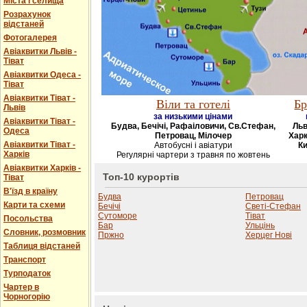
Міста і селища
Розрахунок
відстаней
Фотогалерея
Авіаквитки Львів -
Тіват
Авіаквитки Одеса -
Тіват
Авіаквитки Тіват -
Віли та готелі
Бр
Львів
за низькими цінами
Авіаквитки Тіват -
Будва, Бечічі, Рафаіловичи, Св.Стефан,
Льв
Одеса
Петровац, Мілочер
Харк
Авіаквитки Тіват -
Автобусні і авіатури
Ки
Харків
Регулярні чартери з травня по жовтень
Авіаквитки Харків -
Топ-10 курортів
Тіват
В'їзд в країну
Будва
Петровац
Карти та схеми
Бечічі
Светі-Стефан
Сутоморе
Тіват
Посольства
Бар
Ульцінь
Словник, розмовник
Пржно
Херцег Нові
Таблиця відстаней
Транспорт
Турподаток
Чартер в
Чорногорію