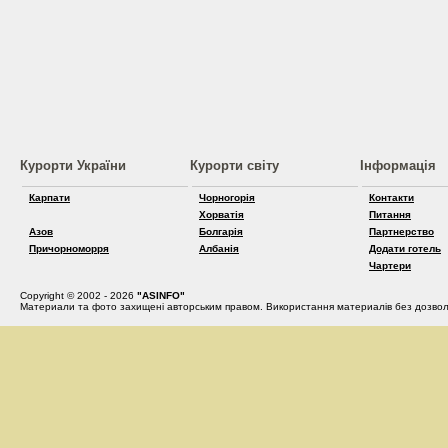
Курорти України
Курорти світу
Інформація
Карпати
Чорногорія
Контакти
Хорватія
Питання
Азов
Болгарія
Партнерство
Причорноморря
Албанія
Додати готель
Чартери
Copyright © 2002 - 2026
"ASINFO"
Материали та фото захищені авторським правом. Використання материалів без дозвол