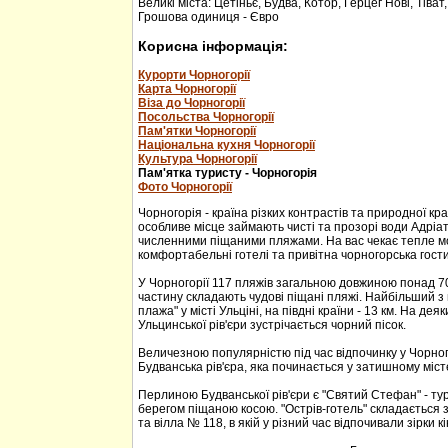
Великі міста: Цетіньє, Будва, Котор, Герцег Нові, Тіват
Грошова одиниця - Євро
Корисна інформація:
Курорти Чорногорії
Карта Чорногорії
Віза до Чорногорії
Посольства Чорногорії
Пам'ятки Чорногорії
Національна кухня Чорногорії
Культура Чорногорії
Пам'ятка туристу - Чорногорія
Фото Чорногорії
Чорногорія - країна різких контрастів та природної кр
особливе місце займають чисті та прозорі води Адріа
численними піщаними пляжами. На вас чекає тепле м
комфортабельні готелі та привітна чорногорська гости
У Чорногорії 117 пляжів загальною довжиною понад 70
частину складають чудові піщані пляжі. Найбільший з 
плажа" у місті Ульціні, на півдні країни - 13 км. На дея
Ульцинської рів'єри зустрічається чорний пісок.
Величезною популярністю під час відпочинку у Чорног
Будванська рів'єра, яка починається у затишному міс
Перлиною Будванської рів'єри є "Святий Стефан" - тур
берегом піщаною косою. "Острів-готель" складається з
та вілла № 118, в якій у різний час відпочивали зірки кі