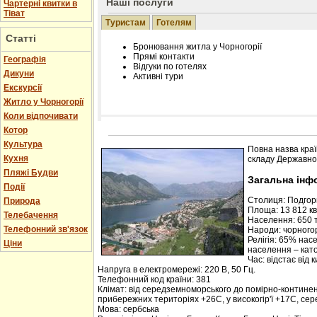
Наші послуги
Чартерні квитки в
Тіват
Туристам
Готелям
Статті
Бронювання житла у Чорногорії
Прямі контакти
Географія
Відгуки по готелях
Дикуни
Активні тури
Екскурсії
Житло у Чорногорії
Коли відпочивати
Котор
Розміщення інформації про готель на нашому
Редагування інформації і цін на вимогу
Культура
Повна назва краї
Лічільник відвідувачів
Кухня
складу Державної
Пляжі Будви
Загальна інф
Події
Столиця: Подго
Природа
Площа: 13 812 кв.
Телебачення
Населення: 650 т
Телефонний зв'язок
Народи: чорногор
Релігія: 65% нас
Ціни
населення – кат
Час: відстає від 
Напруга в електромережі: 220 В, 50 Гц.
Телефонний код країни: 381
Клімат: від середземноморського до помірно-контине
прибережних територіях +26С, у високогір'ї +17С, се
Мова: сербська