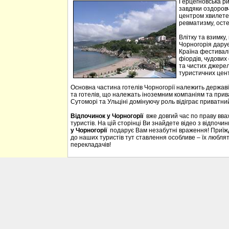
Герцегновська ри
завдяки оздоровч
центром хвилетер
ревматизму, осте
Влітку та взимку
Чорногорія дарує 
Країна фестивалі
фіордів, чудових 
та чистих джерел
туристичних цен
Основна частина готелів Чорногорії належить державі
та готелів, що належать іноземним компаніям та прива
Сутоморі та Ульціні домінуючу роль відіграє приватний
Відпочинок у Чорногорії
вже довгий час по праву вв
туристів. На цій сторінці Ви знайдете відео з відпочи
у Чорногорії
подарує Вам незабутні враження! Приїждж
до наших туристів тут ставлення особливе – їх люблять
перекладачів!