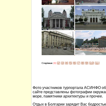
[2]
[3]
[4]
[5]
[6]
[7]
[8]
[9]
[10]
[11]
Сторінки:
[1]
Фото участников турпортала АСИНФО об 
сайте представлены фотографии окружа
море, памятники архитектуры и прочее.
Отдых в Болгарии зарядит Вас бодростью 