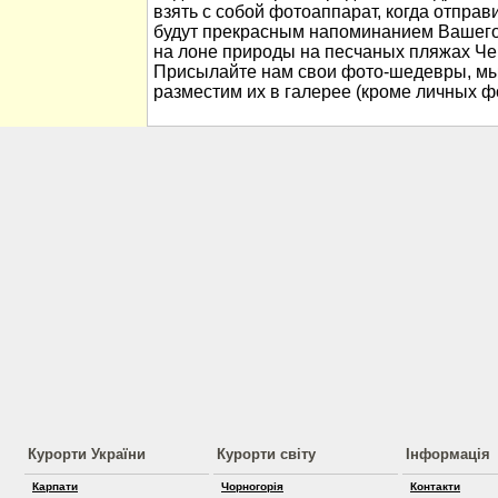
взять с собой фотоаппарат, когда отправ
будут прекрасным напоминанием Вашего
на лоне природы на песчаных пляжах Че
Присылайте нам свои фото-шедевры, мы
разместим их в галерее (кроме личных ф
Курорти України
Курорти світу
Інформація
Карпати
Чорногорія
Контакти