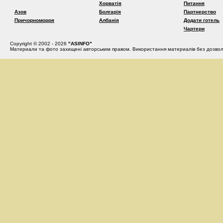
Хорватія
Питання
Азов
Болгарія
Партнерство
Причорноморря
Албанія
Додати готель
Чартери
Copyright © 2002 - 2026
"ASINFO"
Материали та фото захищені авторським правом. Використання материалів без дозвол