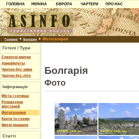
ГОЛОВНА
УКРАЇНА
ЄВРОПА
ЧАРТЕРИ
ПРО НАС
Карпати
Чорногорія
Контакти
Азов
Хорватія
Партнерам
Причорноморря
Болгарія
Додати готель
Фотогалерея
Шацьк
Албанія
Питання
Головна
Болгарія
Готелі / Тури
Пошук готелів
Спекотні квитки
Авиабилеты
Болгарія
Чартер бус-зима
Чартер бус-літо
Фото
Інформація
Міста і селища
Розрахунок
відстаней
Фотогалерея
Карти та схеми
Митні правила
Статті