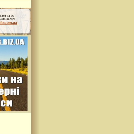
) 298-54-96
86-34-999
nfo.com.ua