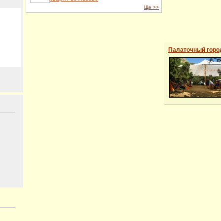
Ще >>
022
Палаточный горо
теджі.