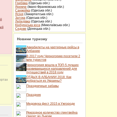
Грибівка
(Одеська обл.)
Яремче
(Івано-Франковська обл.)
Санжейка
(Одеська обл.)
Ясіня
(Закарпатська обл.)
Затока
(Одеська обл.)
ей
Лебедівка
(Одеська обл.)
Кінбурнська коса
(Миколаївська обл.)
ней
Седове
(Донецька обл.)
гляд
Новини туризму
нок.
Авиабилеты на чартерные рейсы в
Албанию
В 2017 году Черногорию посетили 2
022
млн туристов
Черногория вошла в ТОП-5 лучших
развивающихся направлений для
путешествий в 2018 году
ОТДЫХ В АЛБАНИИ 2018: Как
ортах
добраться из Украины?
Праздничные забавы
Праздник
Медовуха фест 2015 в Ужгороде
йкращі
Рекордное количество глинтвейна
сварят во Львове