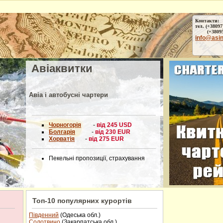
Контакти:
тел. (+38097
(+38095) 
info@asi
Авіаквитки
022
Авіа і автобусні чартери
Чорногорія
-
від 245 USD
Болгарія
-
від 230 EUR
Хорватія
-
від 275 EUR
Пекельні пропозиції, страхування
022
Топ-10 популярних курортів
Південний
(Одеська обл.)
Солотвино
(Закарпатська обл.)