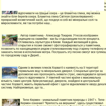
Світязь – найчистіше, найкрасивіше та найглибше озеро в Україн
У сонячну погоду дно видно на кілька метрів. Одним із природни
багатств Світязя заради яких багато відпочиваючих приїжджают
відпочивати на Шацькі озера – це блакитна глина, яку можна
знайти біля берегів озера. Блакитна глина Світязя (грязелікування) -
прекрасний косметичний засіб, що поєднує в собі всі мінеральні солі та
мікроелементи, які так потрібні наш...
Автор памятника - Александр Токарев. Утесов изображен
сидящим на скамейке - как бы отдыхающим после концерта.
Отливалась скульптура в Киеве. Каждый желающий в день
открытия и позже сможет сфотографироваться у памятника,
позвонить по находящемуся рядом стилизованному под старину телефону и
заказать песню в исполнении мэтра. Послушать эту песню смогут все гуляю
по городскому саду и Дериб...
Одним із великих плюсів Хорватії є наявність на її території
термальних вод та мінеральних джерел. Спеціальні центри за
допомогою них пропонують знімати стрес, омолоджувати організ
просто відпочивати. У північній частині країни є максимальна
кількість таких центрів. Крім релаксації, джерела, знайдені в центральній
частині Хорватії, мають лікувальний ефект і здатні відновлювати хвору дихал
систему. Найприємніше, що та...
Тепе-Кермен - уникальный памятник природы с 1947 г.. Тепе-
Кермен означает "Крепость на вершине", здесь существовал