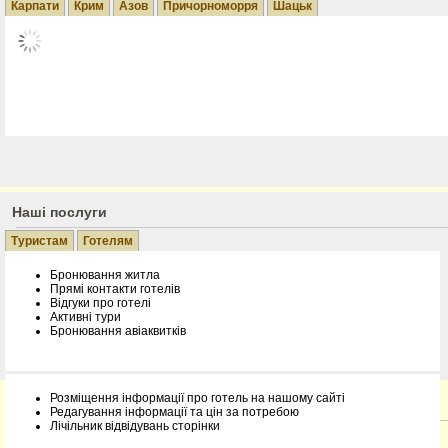
Карпати
Крим
Азов
Причорноморря
Шацьк
Сезон 2
Готелі у Карпатах
Наші послуги
Бронювання готелів у Карпатах. Низькі ціни. Приватні садиби і ко
Екскурсії...
Туристам
Готелям
Бронювання житла
Прямі контакти готелів
Відгуки про готелі
Активні тури
Бронювання авіаквитків
Розміщення інформації про готель на нашому сайті
Інформація про курорти
Редагування інформації та цін за потребою
Лічільник відвідувань сторінки