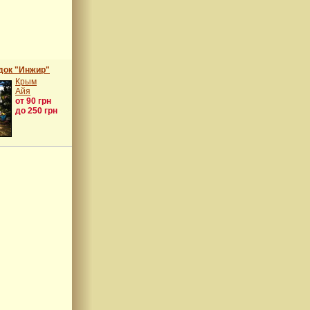
док "Инжир"
Крым
Айя
от 90 грн
до 250 грн