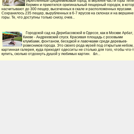
укрепленный средневековый город. В верхней части горы Тепе
Кермен и приютился оригинальный пещерный городок, в кото
насчитывают до 300 пещер, высеченных в скале и расположенных ярусами.
Сохранилось 235 пещер, вырубленных в 6-7 ярусов на склонах и на вершине
горы. Те, что доступны только снизу, очев...
Городской сад на Дерибасовской в Одессе, как в Москве Арбат, 
Киеве - Андреевский спуск. Красивая площадь с розовыми
клумбами, фонтаном, беседкой и лавочками среди деревьев-
ровесников города. Это своего рода музей под открытым небом,
картинная галерея, куда приходят одесситы не столько для того, чтобы что-
купить, сколько отдохнуть душой у любимых картин. &n...