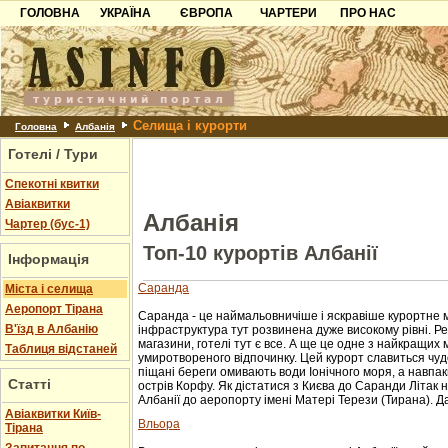
ГОЛОВНА
УКРАЇНА
ЄВРОПА
ЧАРТЕРИ
ПРО НАС
Карпати
Чорногорія
Контакти
Азов
Хорватія
Партнерам
Причорноморря
Болгарія
Додати готель
Селища і курорти
Шацьк
Албанія
Питання
Головна
Албанія
Готелі / Тури
Пошук готелів
Спекотні квитки
Авіаквитки
Албанія
Чартер (бус-1)
Топ-10 курортів Албанії
Інформація
Саранда
Міста і селища
Аеропорт Тірана
Саранда - це наймальовничіше і яскравіше курортне 
В'їзд в Албанію
інфраструктура тут розвинена дуже високому рівні. Ре
магазини, готелі тут є все. А ще це одне з найкращих 
Таблиця відстаней
умиротвореного відпочинку. Цей курорт славиться чу
піщані береги омивають води Іонічного моря, а навпа
Статті
острів Корфу. Як дістатися з Києва до Саранди Літак 
Албанії до аеропорту імені Матері Терези (Тирана). Дал
Авіаквитки Київ-
Вльора
Тірана