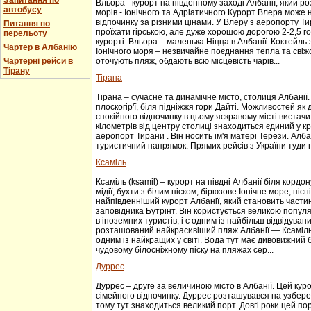
Запитання по
Вльора - курорт на південному заході Албанії, який ро
автобусу
морів - Іонічного та Адріатичного.Курорт Влера може 
відпочинку за різними цінами. У Влеру з аеропорту Т
Питання по
проїхати гірською, але дуже хорошою дорогою 2-2,5 го
перельоту
курорті. Вльора – маленька Ніцца в Албанії. Коктейль 
Чартер в Албанію
Іонічного моря – незвичайне поєднання тепла та свіжос
Чартерні рейси в
оточують пляж, обдають всю місцевість чарів...
Тірану
Тірана
Тірана – сучасне та динамічне місто, столиця Албанії
плоскогір'ї, біля підніжжя гори Дайті. Можливостей як д
спокійного відпочинку в цьому яскравому місті вистачи
кілометрів від центру столиці знаходиться єдиний у к
аеропорт Тирани . Він носить ім'я матері Терези. Алб
туристичний напрямок. Прямих рейсів з України туди
Ксаміль
Ксаміль (ksamil) – курорт на півдні Албанії біля кордо
мідії, бухти з білим піском, бірюзове Іонічне море, пісн
найпівденніший курорт Албанії, який становить части
заповідника Бутрінт. Він користується великою популяр
в іноземних туристів, і є одним із найбільш відвідуваних
розташований найкрасивіший пляж Албанії — Ксаміль 
одним із найкращих у світі. Вода тут має дивовижний 
чудовому білосніжному піску на пляжах сер...
Дуррес
Дуррес – друге за величиною місто в Албанії. Цей кур
сімейного відпочинку. Дуррес розташувався на узбере
тому тут знаходиться великий порт. Довгі роки цей по