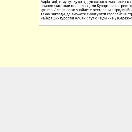
Адріатиці, тому тут дуже відчувається вплив різних єв
принесених сюди мореплавцями.Курорт рясніє ресто
кухнею. Але ви легко знайдете ресторани з традицій
також заклади, де зможете скуштувати європейські стр
найкращих курортів Албанії: тут є і відмінне узбережжя, 