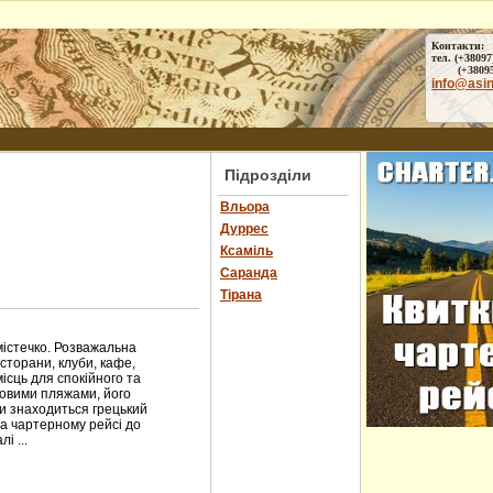
Контакти:
тел. (+38097
(+38095) 
info@asi
Підрозділи
Вльора
Дуррес
Ксаміль
Саранда
Тірана
містечко. Розважальна
сторани, клуби, кафе,
місць для спокійного та
довими пляжами, його
ки знаходиться грецький
на чартерному рейсі до
і ...