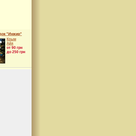
док "Инжир"
Крым
Айя
от 90 грн
до 250 грн