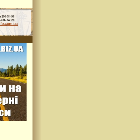
) 298-54-96
86-34-999
nfo.com.ua