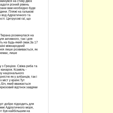
зкинувся на стику двох
надати різний рівень
ирани вам необхідно буде
дини. Пляжі на галькові
з вод Адріатичного та
ті. Цитрусові гаї, що
. Тирана розкинулася на
ля активного, так і для
ть на будь-який смак.За 17
раїні міжнародний
анія лише розвивається, як
 немає, лише
ну з Грецією. Свіжа риба та
і канарок. Ксаміль -
ну національного
ністю як у албанців, так і
 міст у країні.Тут
Біч, який вважається
бірюзовий відтінок завдяки
орт добре підходить для
жжі Адріатичного моря,
рт був найбільшим на