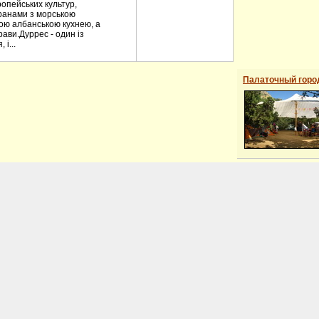
ропейських культур,
ранами з морською
ною албанською кухнею, а
ави.Дуррес - один із
і...
Палаточный горо